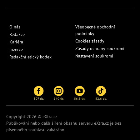
O nás
Všeobecné obchodní
podmínky
Redakce
Cookies zásady
Kariéra
Zásady ochrany soukromí
Inzerce
Nastavení soukromí
Redakční etický kodex
307 tis.
140 tis.
86,8 tis.
82,6 tis.
Copyright 2026 © eXtra.cz
Publikování nebo další šíření obsahu serveru
eXtra.cz
je bez
písemného souhlasu zakázáno.