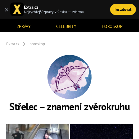
Extra.cz
×
Instalovat
TÉMATA
Nejrychlejší zprávy v Česku — zdarma
ZPRÁVY
CELEBRITY
HOROSKOP
Extra.cz
horoskop
Střelec – znamení zvěrokruhu