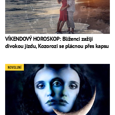
VÍKENDOVÝ HOROSKOP: Blíženci zažijí
divokou jízdu, Kozorozi se plácnou přes kapsu
NOVOLUNÍ