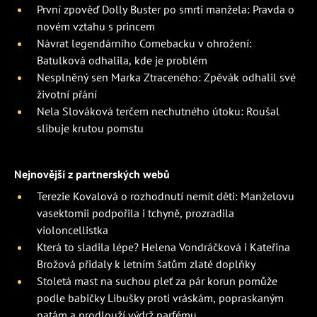
První zpověď Dolly Buster po smrti manžela: Pravda o
novém vztahu s princem
Návrat legendárního Comebacku v ohrožení:
Batulková odhalila, kde je problém
Nesplněný sen Marka Ztraceného: Zpěvák odhalil své
životní přání
Nela Slováková terčem nechutného útoku: Roušal
slibuje krutou pomstu
Nejnovější z partnerských webů
Terezie Kovalová o rozhodnutí nemít děti: Manželovu
vasektomii podpořila i tchyně, prozradila
violoncellistka
Která to sladila lépe? Helena Vondráčková i Kateřina
Brožová přidaly k letním šatům zlaté doplňky
Stoletá mast na suchou pleť za pár korun pomůže
podle babičky Libušky proti vráskám, popraskaným
patám a prodlouží výdrž parfému