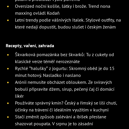
Oversized noční košile, šátky i brože. Trend nona
maxxing ovládl Kodaň
Letní trendy podle vášnivých Italek. Stylové outfity, na
které nedají dopustit, budou slušet i českým ženám
Recepty, vaření, zahrada
Škvarková pomazánka bez škvarků: Tu z cukety od
klasické verze téměř nerozeznáte
Rychlé "halušky" z jogurtu: Skromný oběd je do 15
minut hotový. Nasladko i naslano
Arónii nemusíte obcházet obloukem. Ze svíravých
bobulí připravíte džem, sirup, pečený čaj či domácí
likér
Používáte správný kmín? Český a římský se liší chutí,
účinky na trávení či ideálním využitím v kuchyni
Stačí změnit způsob zalévání a ibišek přestane
shazovat poupata. V srpnu je to zásadní