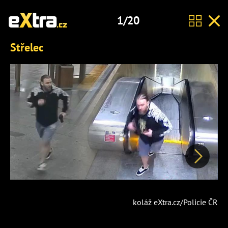
1/20
Střelec
Další
koláž eXtra.cz/Policie ČR