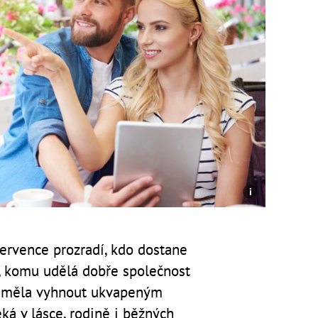
července prozradí, kdo dostane
by, komu udělá dobře společnost
se měla vyhnout ukvapeným
eká v lásce, rodině i běžných