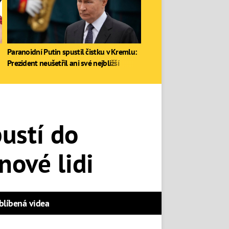
Paranoidní Putin spustil čistku v Kremlu:
Prezident neušetřil ani své nejbližší
ustí do
nové lidi
blíbená videa