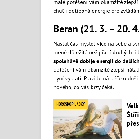
malé potěšení vám okamžitě zlepší 
chuť i potřebná energie pro zvládán
Beran (21. 3. – 20. 4
Nastal čas myslet více na sebe a sv
méně důležitá než přání druhých lid
spolehlivě dobije energii do dalšíc
potěšení vám okamžitě zlepší nálad
nyní vyplatí. Pravidelná péče o duši
nového, co vás brzy čeká.
HOROSKOP LÁSKY
Velk
Štíř
pře