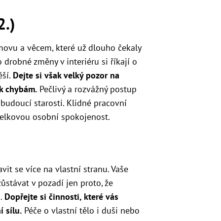
2.)
movu a věcem, které už dlouho čekaly
 drobné změny v interiéru si říkají o
ěší.
Dejte si však velký pozor na
 k chybám.
Pečlivý a rozvážný postup
budoucí starosti. Klidné pracovní
celkovou osobní spokojenost.
vit se více na vlastní stranu. Vaše
ůstávat v pozadí jen proto, že
h.
Dopřejte si činnosti, které vás
 sílu.
Péče o vlastní tělo i duši nebo