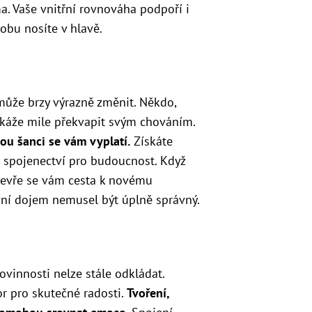
 Vaše vnitřní rovnováha podpoří i
dobu nosíte v hlavě.
může brzy výrazně změnit. Někdo,
okáže mile překvapit svým chováním.
ou šanci se vám vyplatí.
Získáte
 spojenectví pro budoucnost. Když
tevře se vám cesta k novému
první dojem nemusel být úplně správný.
povinnosti nelze stále odkládat.
or pro skutečné radosti.
Tvoření,