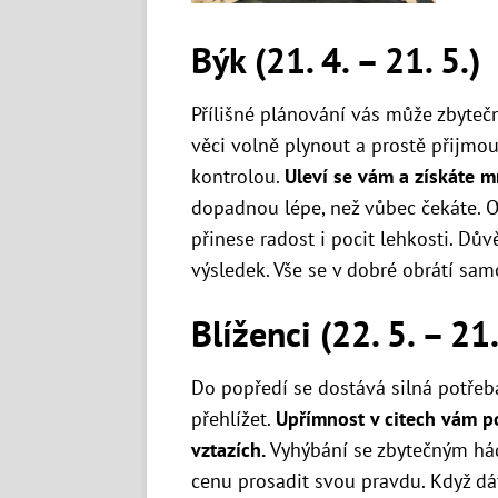
Býk (21. 4. – 21. 5.)
Přílišné plánování vás může zbyteč
věci volně plynout a prostě přijmo
kontrolou.
Uleví se vám a získáte m
dopadnou lépe, než vůbec čekáte. O
přinese radost i pocit lehkosti. Dův
výsledek. Vše se v dobré obrátí samo
Blíženci (22. 5. – 21.
Do popředí se dostává silná potřeba
přehlížet.
Upřímnost v citech vám p
vztazích.
Vyhýbání se zbytečným há
cenu prosadit svou pravdu. Když dá