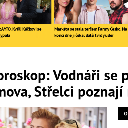
 AYTO. Kvůli Káčkovi se
Markéta se stala terčem Farmy Česko. Na
sypala
konci dne ji čekal další tvrdý úder
roskop: Vodnáři se p
va, Střelci poznají 
O