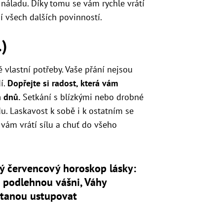
náladu. Díky tomu se vám rychle vrátí
í všech dalších povinností.
.)
é vlastní potřeby. Vaše přání nejsou
í.
Dopřejte si radost, která vám
h dnů.
Setkání s blízkými nebo drobné
u. Laskavost k sobě i k ostatním se
 vám vrátí sílu a chuť do všeho
ý červencový horoskop lásky:
i podlehnou vášni, Váhy
stanou ustupovat