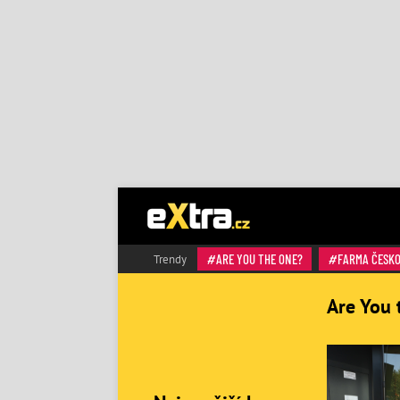
ARE YOU THE ONE?
FARMA ČESK
Trendy
Are You 