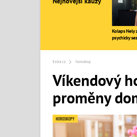
Nejnovější kauzy
Kolaps Nely z
psychicky se
Extra.cz
horoskop
Víkendový ho
proměny domo
HOROSKOPY