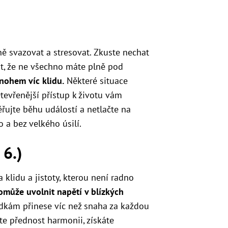
ně svazovat a stresovat. Zkuste nechat
ut, že ne všechno máte plně pod
nohem víc klidu.
Některé situace
tevřenější přístup k životu vám
ěřujte běhu událostí a netlačte na
 a bez velkého úsilí.
 6.)
 klidu a jistoty, kterou není radno
omůže uvolnit napětí v blízkých
dkám přinese víc než snaha za každou
te přednost harmonii, získáte