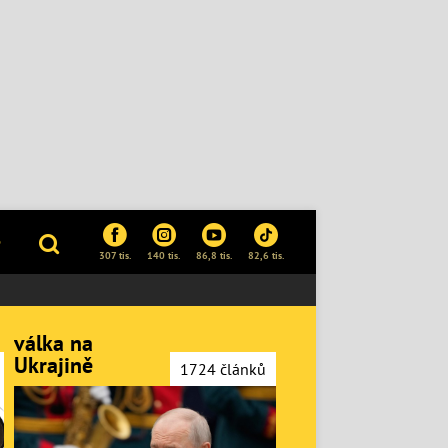
P
307 tis.
140 tis.
86,8 tis.
82,6 tis.
válka na
Ukrajině
1724 článků