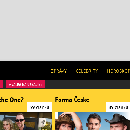
ZPRÁVY
CELEBRITY
HOROSKO
O
VÁLKA NA UKRAJINĚ
the One?
Farma Česko
59 článků
89 článků