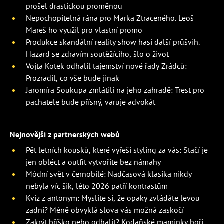
prošel drastickou proměnou
Nepochopitelná rána pro Marka Ztraceného. Leoš
Mareš ho využil pro vlastní promo
Produkce skandální reality show hasí další průšvih.
Hazard se zdravím soutěžícího, šlo o život
Vojta Kotek odhalil tajemství nové řady Zrádců:
Prozradil, co vše bude jinak
Jaromíra Soukupa zmlátili na jeho zahradě: Trest pro
pachatele bude přísný, varuje advokát
Nejnovější z partnerských webů
Pět letních kousků, které vyřeší styling za vás: Stačí je
jen obléct a outfit vytvoříte bez námahy
Módní svět v černobílé: Nadčasová klasika nikdy
nebyla víc šik, léto 2026 patří kontrastům
Kvíz z antonym: Myslíte si, že opaky zvládáte levou
zadní? Méně obvyklá slova vás možná zaskočí
Zakrýt bříško nebo odhalit? Kodaňské maminky boří