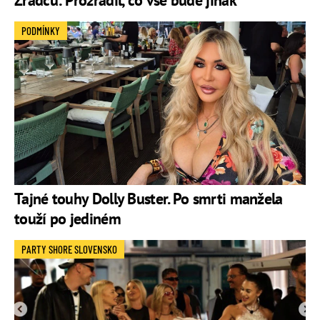
PODMÍNKY
Tajné touhy Dolly Buster. Po smrti manžela
touží po jediném
PARTY SHORE SLOVENSKO