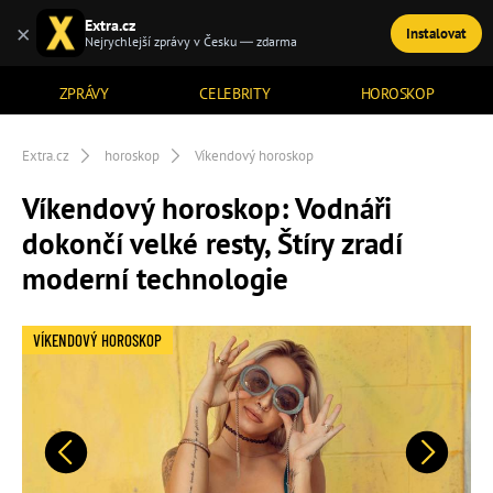
Extra.cz
×
Instalovat
TÉMATA
Nejrychlejší zprávy v Česku — zdarma
ZPRÁVY
CELEBRITY
HOROSKOP
Extra.cz
horoskop
Víkendový horoskop
Víkendový horoskop: Vodnáři
dokončí velké resty, Štíry zradí
moderní technologie
VÍKENDOVÝ HOROSKOP
Předchozí
Další