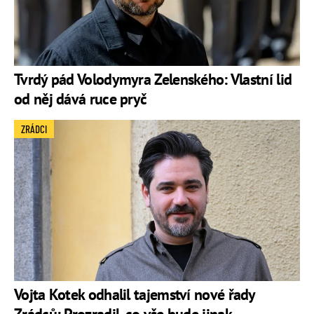
Tvrdý pád Volodymyra Zelenského: Vlastní lid
od něj dává ruce pryč
ZRÁDCI
Vojta Kotek odhalil tajemství nové řady
Zrádců: Prozradil, co vše bude jinak