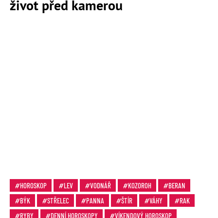
život před kamerou
HOROSKOP
LEV
VODNÁŘ
KOZOROH
BERAN
BÝK
STŘELEC
PANNA
ŠTÍR
VÁHY
RAK
RYBY
DENNÍ HOROSKOPY
VÍKENDOVÝ HOROSKOP