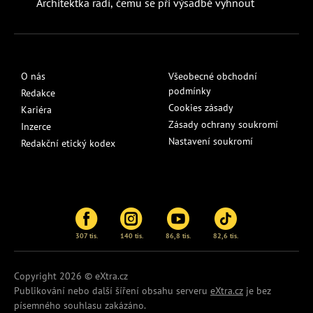
Architektka radí, čemu se při výsadbě vyhnout
O nás
Všeobecné obchodní
podmínky
Redakce
Cookies zásady
Kariéra
Zásady ochrany soukromí
Inzerce
Nastavení soukromí
Redakční etický kodex
307 tis.
140 tis.
86,8 tis.
82,6 tis.
Copyright 2026 © eXtra.cz
Publikování nebo další šíření obsahu serveru
eXtra.cz
je bez
písemného souhlasu zakázáno.