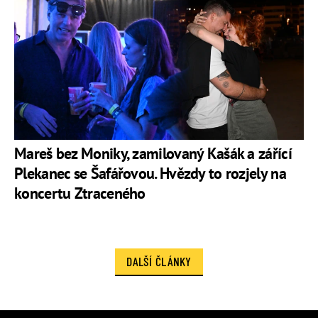
Mareš bez Moniky, zamilovaný Kašák a zářící
Plekanec se Šafářovou. Hvězdy to rozjely na
koncertu Ztraceného
DALŠÍ ČLÁNKY