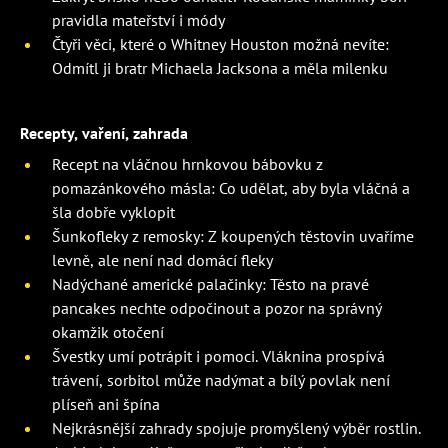
pravidla mateřství i módy
Čtyři věci, které o Whitney Houston možná nevíte:
Odmítl ji bratr Michaela Jacksona a měla milenku
Recepty, vaření, zahrada
Recept na vláčnou hrnkovou bábovku z
pomazánkového másla: Co udělat, aby byla vláčná a
šla dobře vyklopit
Šunkofleky z remosky: Z koupených těstovin uvaříme
levně, ale není nad domácí fleky
Nadýchané americké palačinky: Těsto na pravé
pancakes nechte odpočinout a pozor na správný
okamžik otočení
Švestky umí potrápit i pomoci. Vláknina prospívá
trávení, sorbitol může nadýmat a bílý povlak není
plíseň ani špína
Nejkrásnější zahrady spojuje promyšlený výběr rostlin.