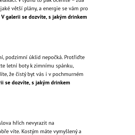
ějaké větší plány, a energie se vám pro
.
V galerii se dozvíte, s jakým drinkem
, podzimní úklid nepočká. Protřiďte
žte letní boty k zimnímu spánku,
íte, že čistý byt vás i v pochmurném
rii se dozvíte, s jakým drinkem
lova hřích nevyrazit na
obře víte. Kostým máte vymyšlený a