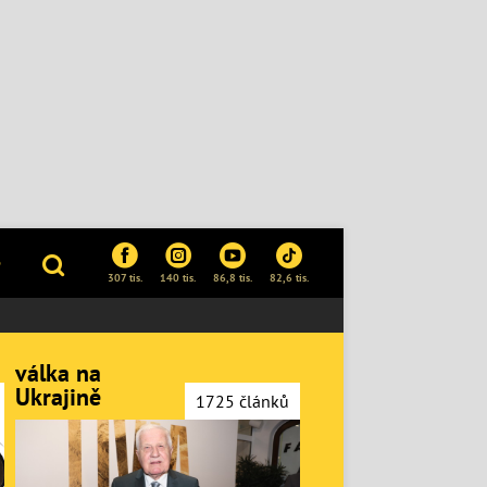
P
307 tis.
140 tis.
86,8 tis.
82,6 tis.
válka na
Ukrajině
1725 článků