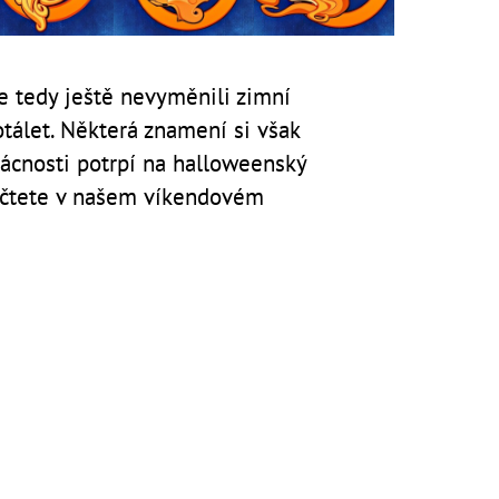
e tedy ještě nevyměnili zimní
otálet. Některá znamení si však
mácnosti potrpí na halloweenský
dočtete v našem víkendovém