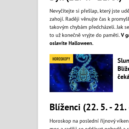
Nevyčítejte si přešlap, který jste u
zahojí. Raději věnujte čas k promyšl
takovým chybám předcházeli. Jak se ř
to už konečně vryjte do paměti.
V g
oslavíte Halloween.
HOROSKOPY
Slun
Blíž
čeká
Blíženci (22. 5. - 21. 
Horoskop na poslední říjnový víken
moc a raději se oddávat pohodě a re