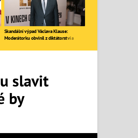
Skandální výpad Václava Klause:
Moderátorku obvinil z diktátorství a
zastal se Ruska
u slavit
é by