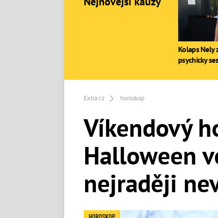
Nejnovější kauzy
Kolaps Nely z
psychicky se
Extra.cz
horoskop
Víkendový ho
Halloween v
nejraději ne
HOROSKOP