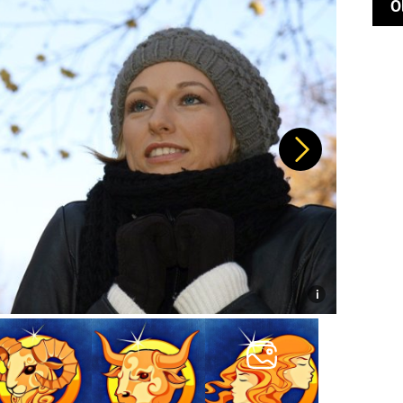
O
Další