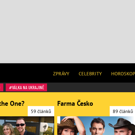
ZPRÁVY
CELEBRITY
HOROSKO
O
VÁLKA NA UKRAJINĚ
the One?
Farma Česko
59 článků
89 článků