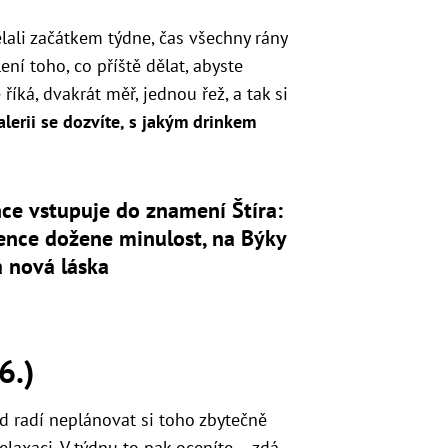
dělali začátkem týdne, čas všechny rány
ení toho, co příště dělat, abyste
íká, dvakrát měř, jednou řež, a tak si
alerii se dozvíte, s jakým drinkem
ce vstupuje do znamení Štíra:
ence dožene minulost, na Býky
 nová láska
6.)
d radí neplánovat si toho zbytečně
laxaci. V týdnu to pak oceníte – zdá