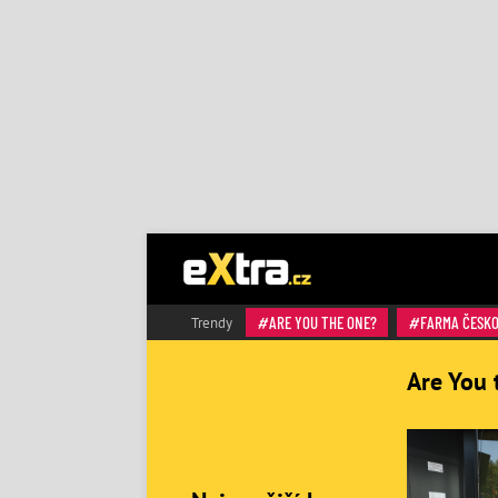
ARE YOU THE ONE?
FARMA ČESK
Trendy
Are You 