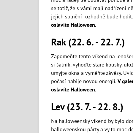
se totiž, že s vámi mají nadřízení n
jejich splnění rozhodně bude hodit
oslavíte Halloween.
Rak (22. 6. - 22. 7.)
Zapomeňte tento víkend na lenošení
si šatník, vyhoďte staré kousky, ulo
umyjte okna a vyměňte závěsy. Uvid
počasí nabije novou energií.
V gale
oslavíte Halloween.
Lev (23. 7. - 22. 8.)
Na halloweenský víkend by bylo dos
halloweenskou párty a vy to moc d