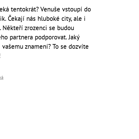
čeká tentokrát? Venuše vstoupí do
k. Čekají nás hluboké city, ale i
t. Někteří zrozenci se budou
vého partnera podporovat. Jaký
ě vašemu znamení? To se dozvíte
!
vá