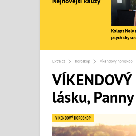
Nejnovější kauzy
Kolaps Nely z
psychicky se
Extra.cz
horoskop
Víkendový horoskop
VÍKENDOVÝ H
lásku, Panny
VÍKENDOVÝ HOROSKOP