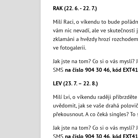
RAK (22. 6. - 22. 7.)
Milí Raci, o víkendu to bude pořádný
vám nic nevadí, ale ve skutečnosti 
zklamáni a hvězdy hrozí rozchodem!
ve fotogalerii.
Jak jste na tom? Co si o vás myslí? 
SMS
na číslo 904 30 46, kód EXT41
LEV (23. 7. – 22. 8.)
Milí Lvi, o víkendu raději přibrzdě
uvědomit, jak se vaše drahá polovič
překousnout. A co čeká singles? To s
Jak jste na tom? Co si o vás myslí? 
SMS
na číslo 904 30 46, kód EXT41