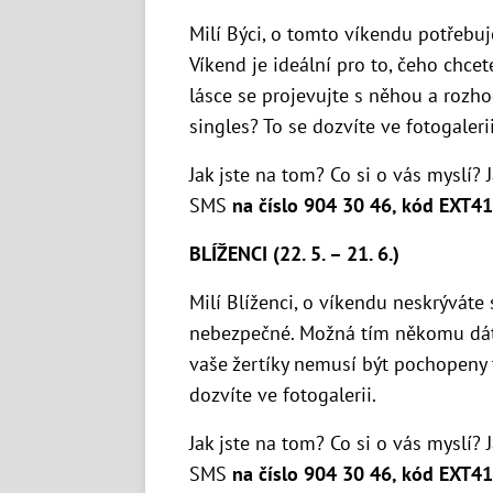
Milí Býci, o tomto víkendu potřebujet
Víkend je ideální pro to, čeho chcet
lásce se projevujte s něhou a rozh
singles? To se dozvíte ve fotogalerii
Jak jste na tom? Co si o vás myslí? 
SMS
na číslo 904 30 46, kód EXT41
BLÍŽENCI (22. 5. – 21. 6.)
Milí Blíženci, o víkendu neskrýváte 
nebezpečné. Možná tím někomu dáte 
vaše žertíky nemusí být pochopeny ta
dozvíte ve fotogalerii.
Jak jste na tom? Co si o vás myslí? 
SMS
na číslo 904 30 46, kód EXT41