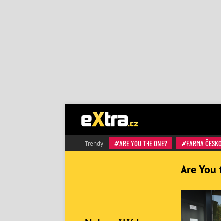
ARE YOU THE ONE?
FARMA ČESK
Trendy
Are You 