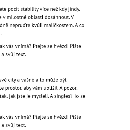
e pocit stability více než kdy jindy.
e v milostné oblasti dosáhnout. V
odně nepruďte kvůli maličkostem. A co
.
Jak vás vnímá? Ptejte se hvězd! Pište
a svůj text.
své city a vášně a to může být
prostor, aby vám ublížil. A pozor,
k, jak jste je mysleli. A singles? To se
Jak vás vnímá? Ptejte se hvězd! Pište
a svůj text.