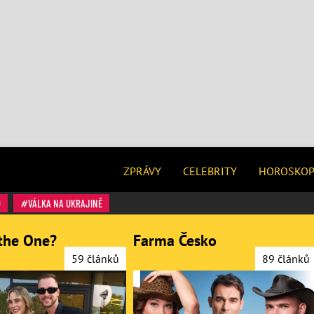
ZPRÁVY
CELEBRITY
HOROSKO
O
VÁLKA NA UKRAJINĚ
the One?
Farma Česko
59 článků
89 článků