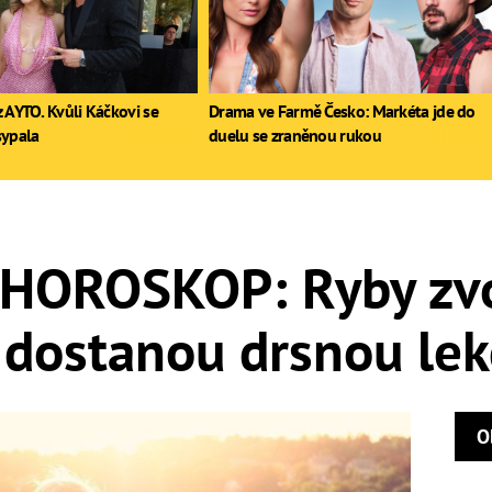
 AYTO. Kvůli Káčkovi se
Drama ve Farmě Česko: Markéta jde do
sypala
duelu se zraněnou rukou
OROSKOP: Ryby zvol
 dostanou drsnou lek
O