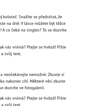
 kolotoč. Snažíte se předstírat, že
jste na dně. V lásce můžete být těžce
 A co čeká na singles? To se dozvíte
Jak vás vnímá? Ptejte se hvězd! Pište
a svůj text.
te a neočekávejte nemožné. Zkuste si
ka nakonec cítí. Některé věci zkuste
e dozvíte ve fotogalerii.
Jak vás vnímá? Ptejte se hvězd! Pište
a svůj text.