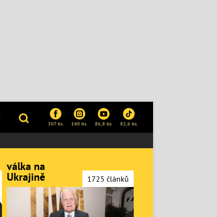
P
307 tis.
140 tis.
86,8 tis.
82,6 tis.
válka na
Ukrajině
1725 článků