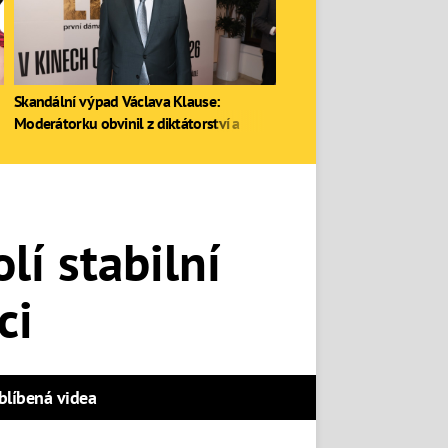
Skandální výpad Václava Klause:
Moderátorku obvinil z diktátorství a
zastal se Ruska
í stabilní
ci
blíbená videa