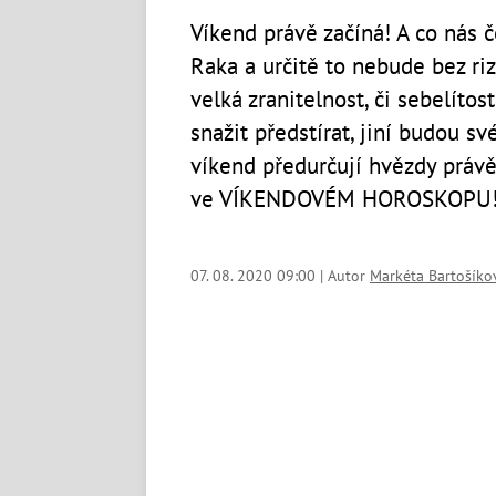
Víkend právě začíná! A co nás 
Raka a určitě to nebude bez rizi
velká zranitelnost, či sebelítos
snažit předstírat, jiní budou s
víkend předurčují hvězdy práv
ve VÍKENDOVÉM HOROSKOPU
07. 08. 2020 09:00 | Autor
Markéta Bartošíko