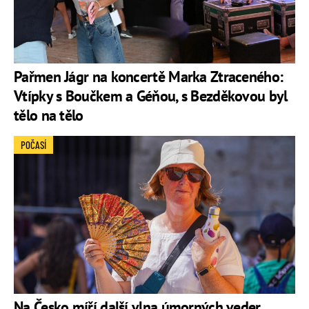
Pařmen Jágr na koncertě Marka Ztraceného:
Vtípky s Boučkem a Géňou, s Bezděkovou byl
tělo na tělo
POČASÍ
Na Česko míří další vlna úmorných veder.