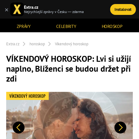
Extra.cz
×
Instalovat
TÉMATA
Nejrychlejší zprávy v Česku — zdarma
ZPRÁVY
CELEBRITY
HOROSKOP
Extra.cz
horoskop
Víkendový horoskop
VÍKENDOVÝ HOROSKOP: Lvi si užijí
naplno, Blíženci se budou držet při
zdi
VÍKENDOVÝ HOROSKOP
Předchozí
Další