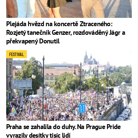
Plejáda hvězd na koncertě Ztraceného:
Rozjetý tanečník Genzer, rozdováděný Jágr a
překvapený Donutil
FESTIVAL
Praha se zahalila do duhy. Na Prague Pride
vyrazily desítky tisíc lidí