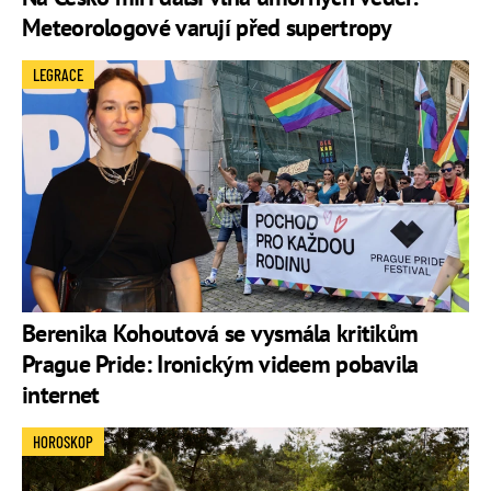
Meteorologové varují před supertropy
LEGRACE
Berenika Kohoutová se vysmála kritikům
Prague Pride: Ironickým videem pobavila
internet
HOROSKOP