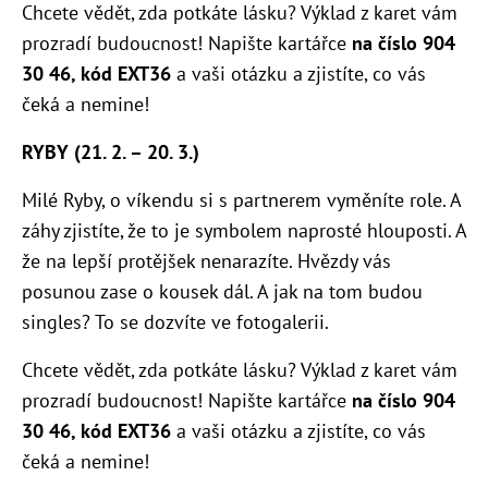
Chcete vědět, zda potkáte lásku? Výklad z karet vám
prozradí budoucnost! Napište kartářce
na číslo 904
30 46, kód EXT36
a vaši otázku a zjistíte, co vás
čeká a nemine!
RYBY (21. 2. – 20. 3.)
Milé Ryby, o víkendu si s partnerem vyměníte role. A
záhy zjistíte, že to je symbolem naprosté hlouposti. A
že na lepší protějšek nenarazíte. Hvězdy vás
posunou zase o kousek dál. A jak na tom budou
singles? To se dozvíte ve fotogalerii.
Chcete vědět, zda potkáte lásku? Výklad z karet vám
prozradí budoucnost! Napište kartářce
na číslo 904
30 46, kód EXT36
a vaši otázku a zjistíte, co vás
čeká a nemine!