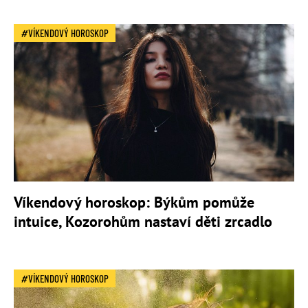
VÍKENDOVÝ HOROSKOP
Víkendový horoskop: Býkům pomůže
intuice, Kozorohům nastaví děti zrcadlo
VÍKENDOVÝ HOROSKOP