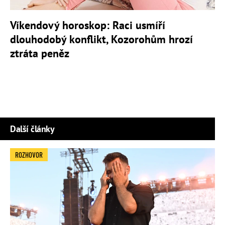
Víkendový horoskop: Raci usmíří
dlouhodobý konflikt, Kozorohům hrozí
ztráta peněz
Další články
ROZHOVOR