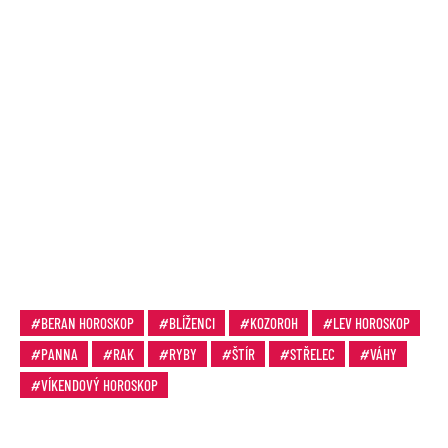
BERAN HOROSKOP
BLÍŽENCI
KOZOROH
LEV HOROSKOP
PANNA
RAK
RYBY
ŠTÍR
STŘELEC
VÁHY
VÍKENDOVÝ HOROSKOP