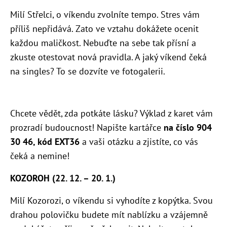
Milí Střelci, o víkendu zvolníte tempo. Stres vám
příliš nepřidává. Zato ve vztahu dokážete ocenit
každou maličkost. Nebuďte na sebe tak přísní a
zkuste otestovat nová pravidla. A jaký víkend čeká
na singles? To se dozvíte ve fotogalerii.
Chcete vědět, zda potkáte lásku? Výklad z karet vám
prozradí budoucnost! Napište kartářce
na číslo 904
30 46, kód EXT36
a vaši otázku a zjistíte, co vás
čeká a nemine!
KOZOROH (22. 12. – 20. 1.)
Milí Kozorozi, o víkendu si vyhodíte z kopýtka. Svou
drahou polovičku budete mít nablízku a vzájemně