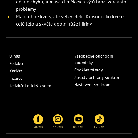
děláte chybu, u masa či měkkých sýrů hrozí zdravotní
problémy
Má drobné květy, ale velký efekt. Krásnoočko kvete
celé léto a skvěle doplní růže i jiřiny
O nás
Všeobecné obchodní
podmínky
Redakce
Cookies zásady
Kariéra
Zásady ochrany soukromí
Inzerce
Nastavení soukromí
Redakční etický kodex
307 tis.
140 tis.
86,8 tis.
82,6 tis.