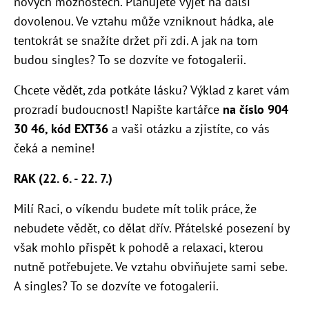
nových možnostech. Plánujete vyjet na další
dovolenou. Ve vztahu může vzniknout hádka, ale
tentokrát se snažíte držet při zdi. A jak na tom
budou singles? To se dozvíte ve fotogalerii.
Chcete vědět, zda potkáte lásku? Výklad z karet vám
prozradí budoucnost! Napište kartářce
na číslo 904
30 46, kód EXT36
a vaši otázku a zjistíte, co vás
čeká a nemine!
RAK (22. 6. - 22. 7.)
Milí Raci, o víkendu budete mít tolik práce, že
nebudete vědět, co dělat dřív. Přátelské posezení by
však mohlo přispět k pohodě a relaxaci, kterou
nutně potřebujete. Ve vztahu obviňujete sami sebe.
A singles? To se dozvíte ve fotogalerii.