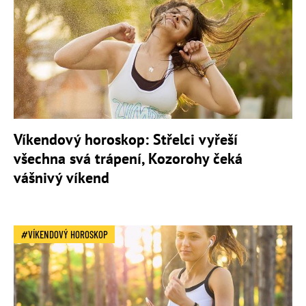
Víkendový horoskop: Střelci vyřeší
všechna svá trápení, Kozorohy čeká
vášnivý víkend
VÍKENDOVÝ HOROSKOP