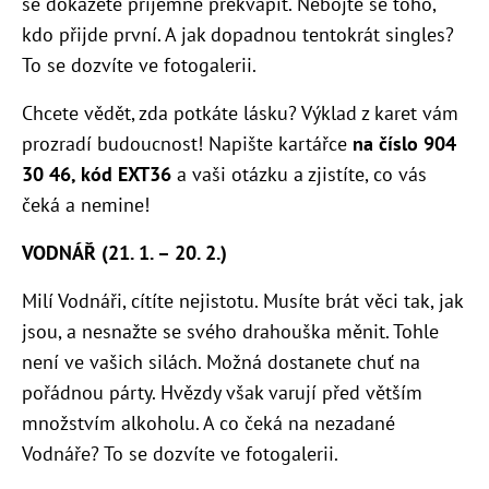
se dokážete příjemně překvapit. Nebojte se toho,
kdo přijde první. A jak dopadnou tentokrát singles?
To se dozvíte ve fotogalerii.
Chcete vědět, zda potkáte lásku? Výklad z karet vám
prozradí budoucnost! Napište kartářce
na číslo 904
30 46, kód EXT36
a vaši otázku a zjistíte, co vás
čeká a nemine!
VODNÁŘ (21. 1. – 20. 2.)
Milí Vodnáři, cítíte nejistotu. Musíte brát věci tak, jak
jsou, a nesnažte se svého drahouška měnit. Tohle
není ve vašich silách. Možná dostanete chuť na
pořádnou párty. Hvězdy však varují před větším
množstvím alkoholu. A co čeká na nezadané
Vodnáře? To se dozvíte ve fotogalerii.