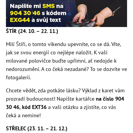
ŠTÍR (24. 10. – 22. 11.)
Milí Štíři, o tomto víkendu upevníte, co se dá. Víte,
jak se svou energií co nejlépe naložit. K vaší
milované polovičce buďte upřímní, ať nedojde k
nedorozumění. A co čeká nezadané? To se dozvíte ve
fotogalerii.
Chcete vědět, zda potkáte lásku? Výklad z karet vám
prozradí budoucnost! Napište kartářce
na číslo 904
30 46, kód EXT36
a vaši otázku a zjistíte, co vás
čeká a nemine!
STŘELEC (23. 11. – 21. 12.)