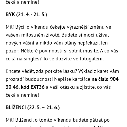
čeká a nemine!
BÝK (21. 4. - 21. 5.)
Milí Býci, o víkendu čekejte výraznější změnu ve
vašem milostném životě. Budete si moci užívat
nových vášní a nikdo vám plány nepřekazí. Jen
pozor: Některé povinnosti si splnit musíte. A co vás
čeká na singles? To se dozvíte ve fotogalerii.
Chcete vědět, zda potkáte lásku? Výklad z karet vám
prozradí budoucnost! Napište kartářce
na číslo 904
30 46, kód EXT36
a vaši otázku a zjistíte, co vás
čeká a nemine!
BLÍŽENCI (22. 5. – 21. 6.)
Milí Blíženci, o tomto víkendu budete pátrat po