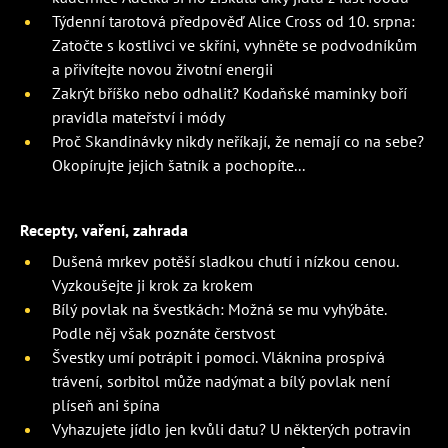
Týdenní tarotová předpověď Alice Cross od 10. srpna:
Zatočte s kostlivci ve skříni, vyhněte se podvodníkům
a přivítejte novou životní energii
Zakrýt bříško nebo odhalit? Kodaňské maminky boří
pravidla mateřství i módy
Proč Skandinávky nikdy neříkají, že nemají co na sebe?
Okopírujte jejich šatník a pochopíte...
Recepty, vaření, zahrada
Dušená mrkev potěší sladkou chutí i nízkou cenou.
Vyzkoušejte ji krok za krokem
Bílý povlak na švestkách: Možná se mu vyhýbáte.
Podle něj však poznáte čerstvost
Švestky umí potrápit i pomoci. Vláknina prospívá
trávení, sorbitol může nadýmat a bílý povlak není
plíseň ani špína
Vyhazujete jídlo jen kvůli datu? U některých potravin