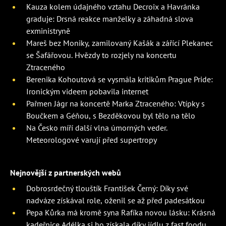
Kauza kolem údajného vztahu Decroix a Havránka
graduje: Drsná reakce manželky a záhadná slova
exministryně
Mareš bez Moniky, zamilovaný Kašák a zářící Plekanec
se Šafářovou. Hvězdy to rozjely na koncertu
Ztraceného
Berenika Kohoutová se vysmála kritikům Prague Pride:
Ironickým videem pobavila internet
Pařmen Jágr na koncertě Marka Ztraceného: Vtípky s
Boučkem a Géňou, s Bezděkovou byl tělo na tělo
Na Česko míří další vlna úmorných veder.
Meteorologové varují před supertropy
Nejnovější z partnerských webů
Dobrosrdečný tlouštík František Černý: Díky své
nadváze získával role, oženil se až před padesátkou
Pepa Kůrka má kromě syna Rafíka novou lásku: Krásná
kadeřnice Adélka si ho získala díky jídlu z fast foodu