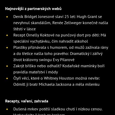
Nejnovější z partnerských webů
Deník Bridget Jonesové slaví 25 let: Hugh Grant se
nevyhnul skandálům, Renée Zellweger konečně našla
štěstí v lásce
Recept Ornelly Koktové na punčový dort pro děti: Má
speciální vychytávku, čím nahradit alkohol
Plastiky přiznávala s humorem, od mužů zažívala rány
a do třetice našla toho pravého: Dramatický i zářivý
život královny swingu Evy Pilarové
Zakrýt bříško nebo odhalit? Kodaňské maminky boří
pravidla mateřství i módy
Čtyři věci, které o Whitney Houston možná nevíte:
Odmítl ji bratr Michaela Jacksona a měla milenku
Recepty, vaření, zahrada
Dušená mrkev potěší sladkou chutí i nízkou cenou.
Vyzkoušejte ji krok za krokem