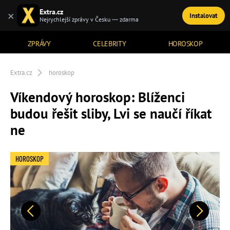
Extra.cz
×
Instalovat
TÉMATA
Nejrychlejší zprávy v Česku — zdarma
ZPRÁVY
CELEBRITY
HOROSKOP
Extra.cz
horoskop
Víkendový horoskop: Blíženci
budou řešit sliby, Lvi se naučí říkat
ne
HOROSKOP
Předchozí
Další