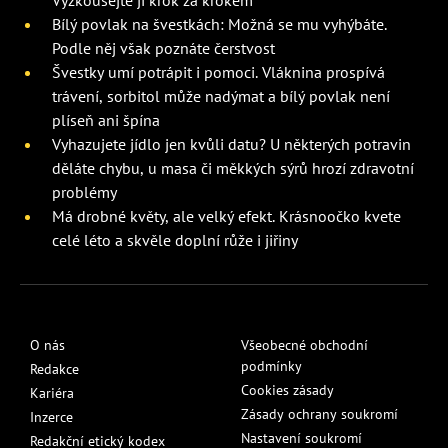
Bílý povlak na švestkách: Možná se mu vyhýbáte.
Podle něj však poznáte čerstvost
Švestky umí potrápit i pomoci. Vláknina prospívá
trávení, sorbitol může nadýmat a bílý povlak není
plíseň ani špína
Vyhazujete jídlo jen kvůli datu? U některých potravin
děláte chybu, u masa či měkkých sýrů hrozí zdravotní
problémy
Má drobné květy, ale velký efekt. Krásnoočko kvete
celé léto a skvěle doplní růže i jiřiny
O nás
Všeobecné obchodní
podmínky
Redakce
Cookies zásady
Kariéra
Zásady ochrany soukromí
Inzerce
Nastavení soukromí
Redakční etický kodex