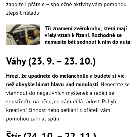
zapojte i přátele – společné aktivity vám pomohou
zlepšit náladu.
Tři znamení zvěrokruhu, která mají
vřelý vztah k řízení. Rozhodně se
nemusíte bát sednout k nim do auta
Váhy (23. 9.
–
23. 10.)
Hrozí, že upadnete do melancholie a budete si víc
než obvykle lámat hlavu nad minulostí.
Nenechte se
vtáhnout do negativních myšlenek a raději se
soustřeďte na něco, co vám dělá radost. Pohyb,
kreativní činnost nebo setkání s přáteli vám
pomohou zahnat splín.
Štír (24. 10.
–
22. 11.)