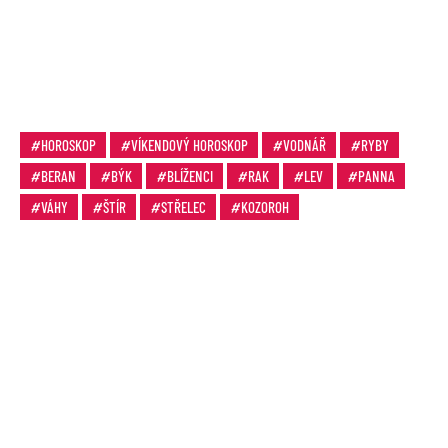
HOROSKOP
VÍKENDOVÝ HOROSKOP
VODNÁŘ
RYBY
BERAN
BÝK
BLÍŽENCI
RAK
LEV
PANNA
VÁHY
ŠTÍR
STŘELEC
KOZOROH