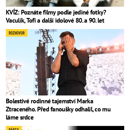
KVÍZ: Poznáte filmy podle jediné fotky?
Vaculík, Tofi a další idolové 80. a 90. let
ROZHOVOR
Bolestivé rodinné tajemství Marka
Ztraceného. Před fanoušky odhalil, co mu
láme srdce
PÁRTY