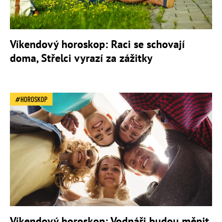
Víkendový horoskop: Raci se schovají
doma, Střelci vyrazí za zážitky
HOROSKOP
Víkendový horoskop: Vodnáři budou měnit