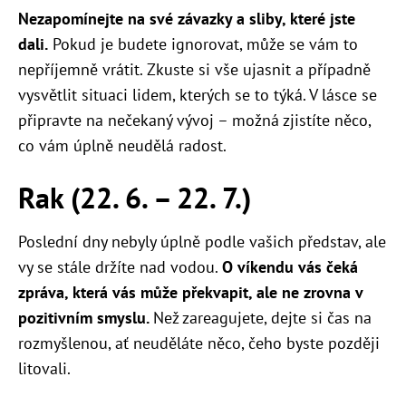
Nezapomínejte na své závazky a sliby, které jste
dali.
Pokud je budete ignorovat, může se vám to
nepříjemně vrátit. Zkuste si vše ujasnit a případně
vysvětlit situaci lidem, kterých se to týká. V lásce se
připravte na nečekaný vývoj – možná zjistíte něco,
co vám úplně neudělá radost.
Rak (22. 6. – 22. 7.)
Poslední dny nebyly úplně podle vašich představ, ale
vy se stále držíte nad vodou.
O víkendu vás čeká
zpráva, která vás může překvapit, ale ne zrovna v
pozitivním smyslu.
Než zareagujete, dejte si čas na
rozmyšlenou, ať neuděláte něco, čeho byste později
litovali.