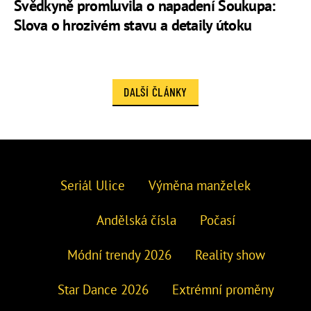
Svědkyně promluvila o napadení Soukupa:
Slova o hrozivém stavu a detaily útoku
DALŠÍ ČLÁNKY
Seriál Ulice
Výměna manželek
Andělská čísla
Počasí
Módní trendy 2026
Reality show
Star Dance 2026
Extrémní proměny