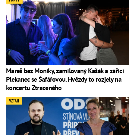
Mareš bez Moniky, zamilovaný Kašák a zářící
Plekanec se Šafářovou. Hvězdy to rozjely na
koncertu Ztraceného
VZTAH