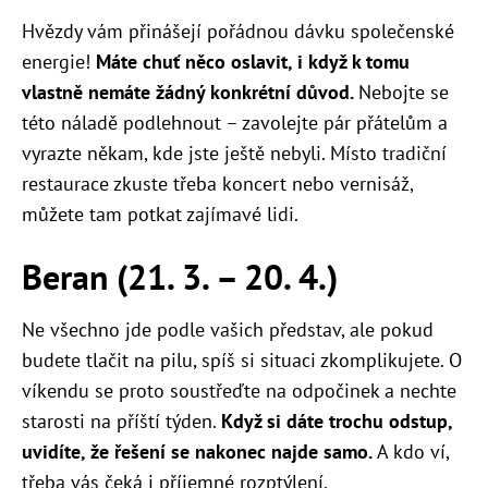
Hvězdy vám přinášejí pořádnou dávku společenské
energie!
Máte chuť něco oslavit, i když k tomu
vlastně nemáte žádný konkrétní důvod.
Nebojte se
této náladě podlehnout – zavolejte pár přátelům a
vyrazte někam, kde jste ještě nebyli. Místo tradiční
restaurace zkuste třeba koncert nebo vernisáž,
můžete tam potkat zajímavé lidi.
Beran (21. 3.
–
20. 4.)
Ne všechno jde podle vašich představ, ale pokud
budete tlačit na pilu, spíš si situaci zkomplikujete. O
víkendu se proto soustřeďte na odpočinek a nechte
starosti na příští týden.
Když si dáte trochu odstup,
uvidíte, že řešení se nakonec najde samo.
A kdo ví,
třeba vás čeká i příjemné rozptýlení.