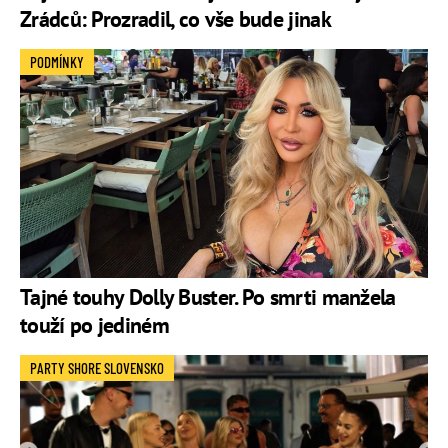
Zrádců: Prozradil, co vše bude jinak
PODMÍNKY
Tajné touhy Dolly Buster. Po smrti manžela
touží po jediném
PARTY SHORE SLOVENSKO