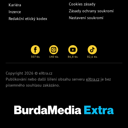
Cookies zásady
Kariéra
Zásady ochrany soukromí
Inzerce
Nastavení soukromí
Redakční etický kodex
307 tis.
140 tis.
86,8 tis.
82,6 tis.
Copyright 2026 © eXtra.cz
Publikování nebo další šíření obsahu serveru
eXtra.cz
je bez
písemného souhlasu zakázáno.