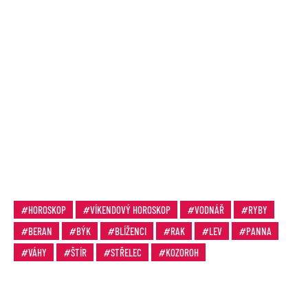
HOROSKOP
VÍKENDOVÝ HOROSKOP
VODNÁŘ
RYBY
BERAN
BÝK
BLÍŽENCI
RAK
LEV
PANNA
VÁHY
ŠTÍR
STŘELEC
KOZOROH