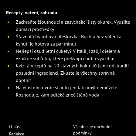
Recepty, vaření, zahrada
Zachraňte žloutnoucí a zasychající listy okurek. Využijte
domácí prostředky
Šťavnatá tvarohová bleskovka: Buchta bez válení a
kynutí je hotová za pár minut
Nejlepší osud letní cukety? V Itálii ji zalijí olejem a
vznikne sott’olio, které překvapí chutí i využitím
Kvíz: Z receptů na 10 slavných koktejlů jsme odstranili
poslední ingredienci. Zkuste je všechny správně
doplnit
Na vlastním dvoře si auto jen tak umýt nemůžete.
Rozhoduje, kam odtéká znečištěná voda
O nás
Všeobecné obchodní
podmínky
Redakce