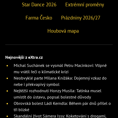
Star Dance 2026
Extrémní proměny
Farma Česko
Prázdniny 2026/27
Houbová mapa
Nejnovější z eXtra.cz
Michal Suchánek se vysmál Petru Macinkovi: Vtipně
mu vrátil řeči o klimatické krizi
Neobvyklé parte Milana Knížáka: Dojemný vzkaz do
nebe i překvapivý symbol
Nejtěžší rozhodnutí Honzy Musila: Tatínka musel
umístit do ústavu, popsal bolestné důvody
Obrovská bolest Ládi Kerndla: Během pár dnů přišel o
tři blízké
Skandální život Sámera Issy: Koketování s drogami,