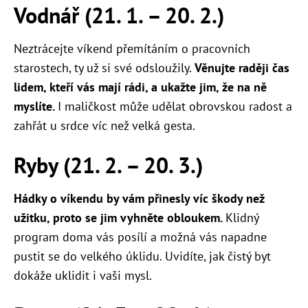
Vodnář (21. 1. – 20. 2.)
Neztrácejte víkend přemítáním o pracovních
starostech, ty už si své odsloužily.
Věnujte raději čas
lidem, kteří vás mají rádi, a ukažte jim, že na ně
myslíte.
I maličkost může udělat obrovskou radost a
zahřát u srdce víc než velká gesta.
Ryby (21. 2. – 20. 3.)
Hádky o víkendu by vám přinesly víc škody než
užitku, proto se jim vyhněte obloukem.
Klidný
program doma vás posílí a možná vás napadne
pustit se do velkého úklidu. Uvidíte, jak čistý byt
dokáže uklidit i vaši mysl.