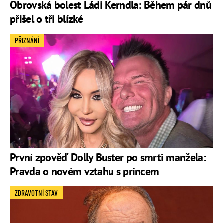
Obrovská bolest Ládi Kerndla: Během pár dnů
přišel o tři blízké
PŘIZNÁNÍ
První zpověď Dolly Buster po smrti manžela:
Pravda o novém vztahu s princem
ZDRAVOTNÍ STAV