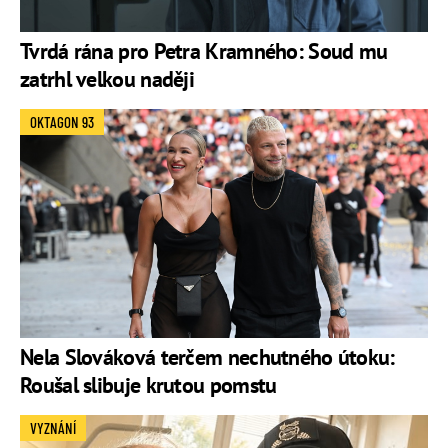
Tvrdá rána pro Petra Kramného: Soud mu
zatrhl velkou naději
OKTAGON 93
Nela Slováková terčem nechutného útoku:
Roušal slibuje krutou pomstu
VYZNÁNÍ