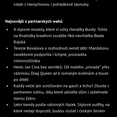
vztah s Hanychovou i pohádkové zásnuby
Nejnovější z partnerských webů
4 stylové modely, které si ušily čtenářky Burdy: Tohle
na finalistky kreativní soutěže říká návrhářka Beata
Rajská
Terezie Kovalová o rozhodnutí nemít děti: Manželovu
vasektomii podpořila i tchyně, prozradila
violoncellistka
Herec Jan Cina bez servítků: Od malého „smrada” přes
vášnivou Drag Queen až k romským kořenům a touze
po dítěti
Každý večer jen scrollování na gauči a ticho? Zkuste s
partnerem rutinu, díky které uklidíte dům i zažehnete
starou jiskru
Letní trendy podle vášnivých Italek. Stylové outfity, na
které nedají dopustit, budou slušet i českým ženám