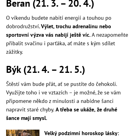
Beran (21. 3. – 20. 4.)
O víkendu budete nabití energií a touhou po
dobrodružství
. Výlet, trochu adrenalinu nebo
sportovní výzva vás nabijí ještě víc.
A nezapomeňte
přibalit svačinu i parťáka, ať máte s kým sdílet
zážitky.
Býk (21. 4. – 21. 5.)
Štěstí vám bude přát, ať se pustíte do čehokoli.
Využijte toho i ve vztazích – je možné, že se vám
připomene někdo z minulosti a nabídne šanci
napravit staré chyby.
A třeba se ukáže, že druhé
šance mají smysl.
Velký podzimní horoskop lásky: