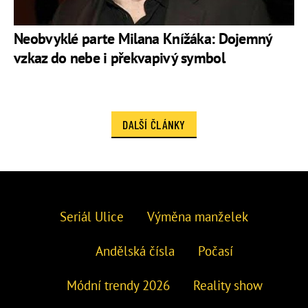
Neobvyklé parte Milana Knížáka: Dojemný
vzkaz do nebe i překvapivý symbol
DALŠÍ ČLÁNKY
Seriál Ulice
Výměna manželek
Andělská čísla
Počasí
Módní trendy 2026
Reality show