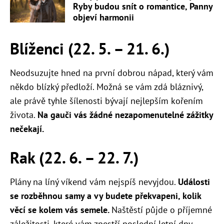
Ryby budou snít o romantice, Panny
objeví harmonii
Blíženci (22. 5. – 21. 6.)
Neodsuzujte hned na první dobrou nápad, který vám
někdo blízký předloží. Možná se vám zdá bláznivý,
ale právě tyhle šílenosti bývají nejlepším kořením
života.
Na gauči vás žádné nezapomenutelné zážitky
nečekají.
Rak (22. 6. – 22. 7.)
Plány na líný víkend vám nejspíš nevyjdou.
Události
se rozběhnou samy a vy budete překvapeni, kolik
věcí se kolem vás semele.
Naštěstí půjde o příjemné
záležitosti, které vám zpestří poslední letní dny.