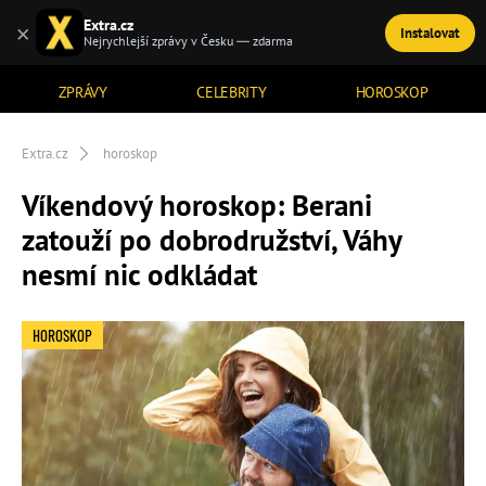
Extra.cz
×
Instalovat
TÉMATA
Nejrychlejší zprávy v Česku — zdarma
ZPRÁVY
CELEBRITY
HOROSKOP
Extra.cz
horoskop
Víkendový horoskop: Berani
zatouží po dobrodružství, Váhy
nesmí nic odkládat
HOROSKOP