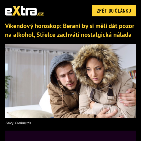
ZPĚT DO ČLÁNKU
Víkendový horoskop: Berani by si měli dát pozor
na alkohol, Střelce zachvátí nostalgická nálada
Zdroj: Profimedia