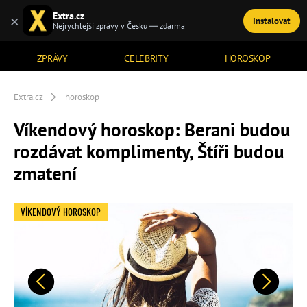
Extra.cz
×
Instalovat
TÉMATA
Nejrychlejší zprávy v Česku — zdarma
ZPRÁVY
CELEBRITY
HOROSKOP
Extra.cz
horoskop
Víkendový horoskop: Berani budou
rozdávat komplimenty, Štíři budou
zmatení
VÍKENDOVÝ HOROSKOP
Předchozí
Další