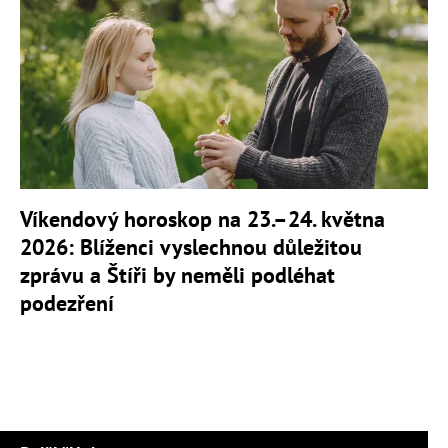
Víkendový horoskop na 23.–24. května
2026: Blíženci vyslechnou důležitou
zprávu a Štíři by neměli podléhat
podezření