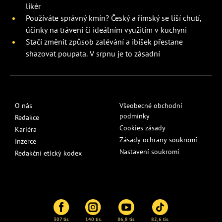
likér
Používáte správný kmín? Český a římský se liší chutí,
účinky na trávení či ideálním využitím v kuchyni
Stačí změnit způsob zalévání a ibišek přestane
shazovat poupata. V srpnu je to zásadní
O nás
Všeobecné obchodní
podmínky
Redakce
Cookies zásady
Kariéra
Zásady ochrany soukromí
Inzerce
Nastavení soukromí
Redakční etický kodex
307 tis.
140 tis.
86,8 tis.
82,6 tis.