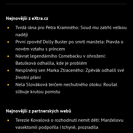
Nejnovější z eXtra.cz
Tvrdá rána pro Petra Kramného: Soud mu zatrhl velkou
naději
První zpověď Dolly Buster po smrti manžela: Pravda o
novém vztahu s princem
Návrat legendárního Comebacku v ohrožení:
Batulková odhalila, kde je problém
Nesplněný sen Marka Ztraceného: Zpěvák odhalil své
životní přání
Nela Slováková terčem nechutného útoku: Roušal
slibuje krutou pomstu
Nejnovější z partnerských webů
Terezie Kovalová o rozhodnutí nemít děti: Manželovu
vasektomii podpořila i tchyně, prozradila