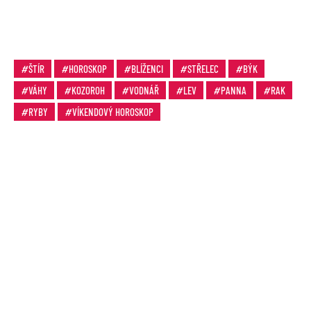
ŠTÍR
HOROSKOP
BLÍŽENCI
STŘELEC
BÝK
VÁHY
KOZOROH
VODNÁŘ
LEV
PANNA
RAK
RYBY
VÍKENDOVÝ HOROSKOP