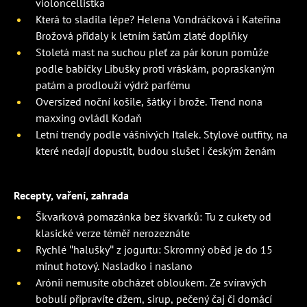
violoncellistka
Která to sladila lépe? Helena Vondráčková i Kateřina
Brožová přidaly k letním šatům zlaté doplňky
Stoletá mast na suchou pleť za pár korun pomůže
podle babičky Libušky proti vráskám, popraskaným
patám a prodlouží výdrž parfému
Oversized noční košile, šátky i brože. Trend nona
maxxing ovládl Kodaň
Letní trendy podle vášnivých Italek. Stylové outfity, na
které nedají dopustit, budou slušet i českým ženám
Recepty, vaření, zahrada
Škvarková pomazánka bez škvarků: Tu z cukety od
klasické verze téměř nerozeznáte
Rychlé "halušky" z jogurtu: Skromný oběd je do 15
minut hotový. Nasladko i naslano
Arónii nemusíte obcházet obloukem. Ze svíravých
bobulí připravíte džem, sirup, pečený čaj či domácí