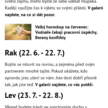
svého zájmu, mohli byste ze sebe udělat hlupáka.
Raději využijte čas k výletu se svými přáteli.
V galerii
najdete, na co si dát pozor.
Velký horoskop na červenec:
Vodnáře čekají pracovní úspěchy,
Berany konflikty
Rak (22. 6. - 22. 7.)
Bojíte se mluvit na rovinu, a zejména před svým
partnerem mnohé tajíte. Pokud ukážete, kdo
opravdu jste, uleví se vám. Jste dost dobří přesně
tak, jak jste teď.
V galerii najdete, co vás potěší.
Lev (23. 7. - 22. 8.)
Víkend budete trávit ve sportovním duchu s