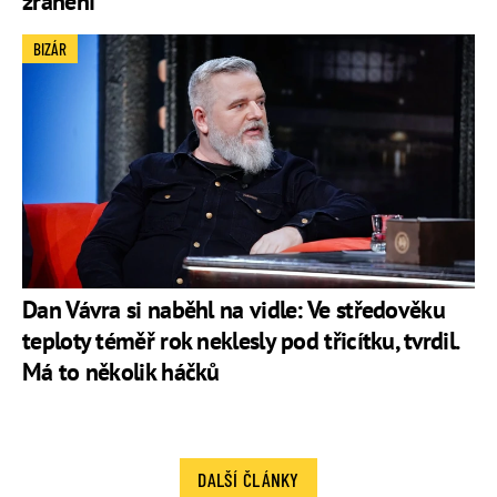
zranění
BIZÁR
Dan Vávra si naběhl na vidle: Ve středověku
teploty téměř rok neklesly pod třicítku, tvrdil.
Má to několik háčků
DALŠÍ ČLÁNKY