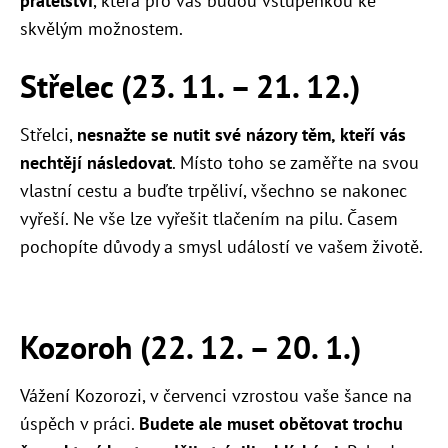
přátelství
, která pro vás budou vstupenkou ke
skvělým možnostem.
Střelec (23. 11. – 21. 12.)
Střelci,
nesnažte se nutit své názory těm, kteří vás
nechtějí následovat
. Místo toho se zaměřte na svou
vlastní cestu a buďte trpěliví, všechno se nakonec
vyřeší. Ne vše lze vyřešit tlačením na pilu. Časem
pochopíte důvody a smysl událostí ve vašem životě.
Kozoroh (22. 12. – 20. 1.)
Vážení Kozorozi, v červenci vzrostou vaše šance na
úspěch v práci.
Budete ale muset obětovat trochu