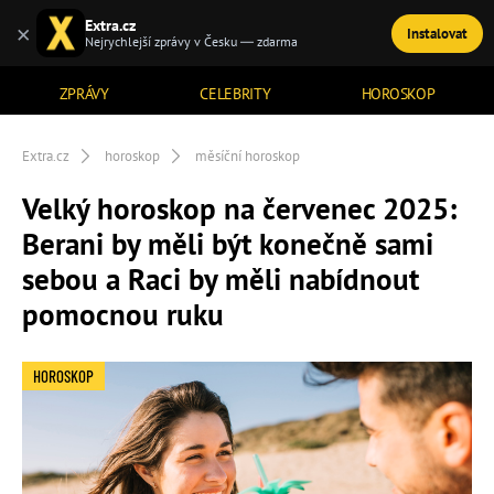
Extra.cz
×
Instalovat
TÉMATA
Nejrychlejší zprávy v Česku — zdarma
ZPRÁVY
CELEBRITY
HOROSKOP
Extra.cz
horoskop
měsíční horoskop
Velký horoskop na červenec 2025:
Berani by měli být konečně sami
sebou a Raci by měli nabídnout
pomocnou ruku
HOROSKOP