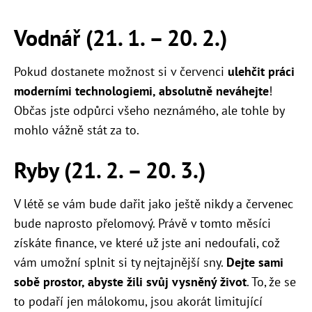
Vodnář (21. 1. – 20. 2.)
Pokud dostanete možnost si v červenci
ulehčit práci
moderními technologiemi, absolutně neváhejte
!
Občas jste odpůrci všeho neznámého, ale tohle by
mohlo vážně stát za to.
Ryby (21. 2. – 20. 3.)
V létě se vám bude dařit jako ještě nikdy a červenec
bude naprosto přelomový. Právě v tomto měsíci
získáte finance, ve které už jste ani nedoufali, což
vám umožní splnit si ty nejtajnější sny.
Dejte sami
sobě prostor, abyste žili svůj vysněný život
. To, že se
to podaří jen málokomu, jsou akorát limitující