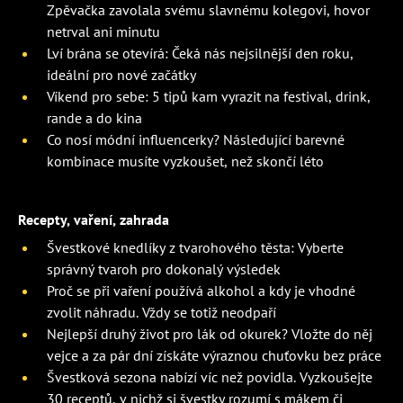
Zpěvačka zavolala svému slavnému kolegovi, hovor
netrval ani minutu
Lví brána se otevírá: Čeká nás nejsilnější den roku,
ideální pro nové začátky
Víkend pro sebe: 5 tipů kam vyrazit na festival, drink,
rande a do kina
Co nosí módní influencerky? Následující barevné
kombinace musíte vyzkoušet, než skončí léto
Recepty, vaření, zahrada
Švestkové knedlíky z tvarohového těsta: Vyberte
správný tvaroh pro dokonalý výsledek
Proč se při vaření používá alkohol a kdy je vhodné
zvolit náhradu. Vždy se totiž neodpaří
Nejlepší druhý život pro lák od okurek? Vložte do něj
vejce a za pár dní získáte výraznou chuťovku bez práce
Švestková sezona nabízí víc než povidla. Vyzkoušejte
30 receptů, v nichž si švestky rozumí s mákem či