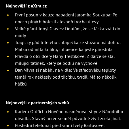
Nejnovější z eXtra.cz
První posun v kauze napadení Jaromíra Soukupa: Po
dnech plných bolesti alespoň trocha úlevy
Velké přání Tonyi Graves: Doufám, že se láska vrátí do
módy
Tragický pád tříletého chlapečka ze stožáru má dohru:
Matka odmítla kritiku, influencerka ještě přiostřila
Pravda o otci dcery Hany Třeštíkové: Z dárce se stal
milující tatínek, který se podílí na výchově
Dan Vávra si naběhl na vidle: Ve středověku teploty
téměř rok neklesly pod třicítku, tvrdil. Má to několik
háčků
Nejnovější z partnerských webů
Kariéru Oldřicha Nového nasměroval strýc z Národního
divadla: Slavný herec se měl původně živit zcela jinak
Poslední telefonát před smrtí Ivety Bartošové: