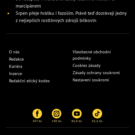
marcipánem
Srpen přeje hrášku i fazolím. Právě teď dozrávají jedny
z nejlepších rostlinných zdrojů bílkovin
O nás
Všeobecné obchodní
podmínky
Redakce
Cookies zásady
Kariéra
Zásady ochrany soukromí
Inzerce
Nastavení soukromí
Redakční etický kodex
307 tis.
140 tis.
86,8 tis.
82,6 tis.