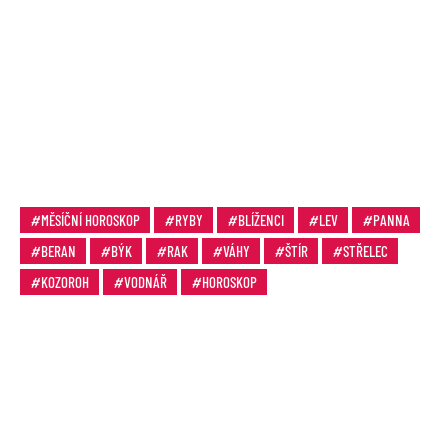
MĚSÍČNÍ HOROSKOP
RYBY
BLÍŽENCI
LEV
PANNA
BERAN
BÝK
RAK
VÁHY
ŠTÍR
STŘELEC
KOZOROH
VODNÁŘ
HOROSKOP