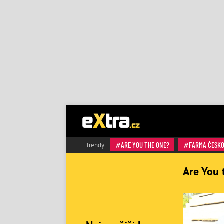
ARE YOU THE ONE?
FARMA ČESK
Trendy
Are You 