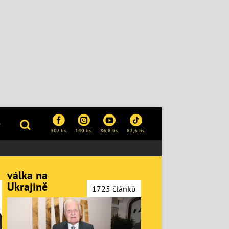
P
307 tis.
140 tis.
86,8 tis.
82,6 tis.
válka na
Ukrajině
1725 článků