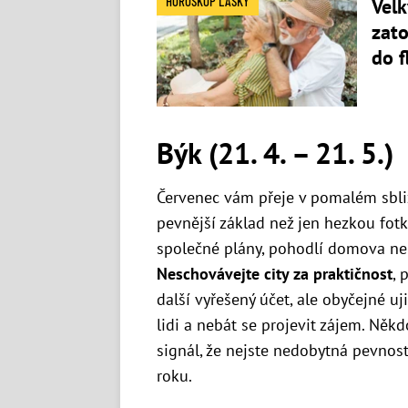
HOROSKOP LÁSKY
Velk
zato
do f
Býk (21. 4. – 21. 5.)
Červenec vám přeje v pomalém sbliž
pevnější základ než jen hezkou fotk
společné plány, pohodlí domova neb
Neschovávejte city za praktičnost
, 
další vyřešený účet, ale obyčejné uj
lidi a nebát se projevit zájem. Ně
signál, že nejste nedobytná pevnost
roku.