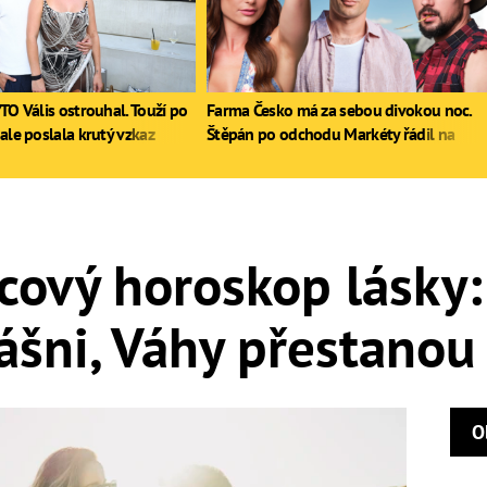
TO Vális ostrouhal. Touží po
Farma Česko má za sebou divokou noc.
ale poslala krutý vzkaz
Štěpán po odchodu Markéty řádil na
stole, Zdeněk poprvé pil
cový horoskop lásky: 
šni, Váhy přestanou
O