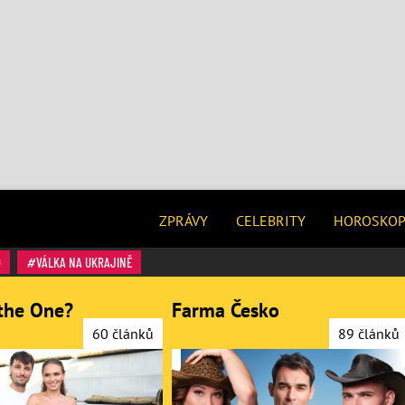
ZPRÁVY
CELEBRITY
HOROSKO
O
VÁLKA NA UKRAJINĚ
the One?
Farma Česko
60 článků
89 článků