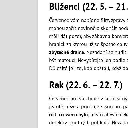
Blíženci (22. 5. – 21.
Červenec vám nabídne flirt, zprávy 
mohou začít nevinně a skončit pode
měli dát pozor, aby zábavná konver
hranici, za kterou už se špatně cou
zbytečné drama
. Nezadaní se nudi
být matoucí. Nevybírejte jen podle 
Důležité je i to, kdo obstojí, když d
Rak (22. 6. – 22. 7.)
Červenec pro vás bude v lásce silný 
jistotě, něze a pocitu, že jsou pro 
říct, co vám chybí
, místo abyste ček
detektiv smutných pohledů. Nezad