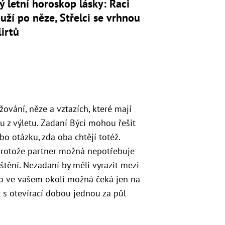
ý letní horoskop lásky: Raci
uží po něze, Střelci se vrhnou
lirtů
ování, něze a vztazích, které mají
u z výletu. Zadaní Býci mohou řešit
o otázku, zda oba chtějí totéž.
protože partner možná nepotřebuje
ištění. Nezadaní by měli vyrazit mezi
kdo ve vašem okolí možná čeká jen na
 s otevírací dobou jednou za půl