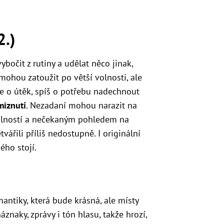
2.)
bočit z rutiny a udělat něco jinak,
mohou zatoužit po větší volnosti, ale
jde o útěk, spíš o potřebu nadechnout
miznutí
. Nezadaní mohou narazit na
lností a nečekaným pohledem na
tvářili příliš nedostupně. I originální
ého stojí.
ntiky, která bude krásná, ale místy
áznaky, zprávy i tón hlasu, takže hrozí,