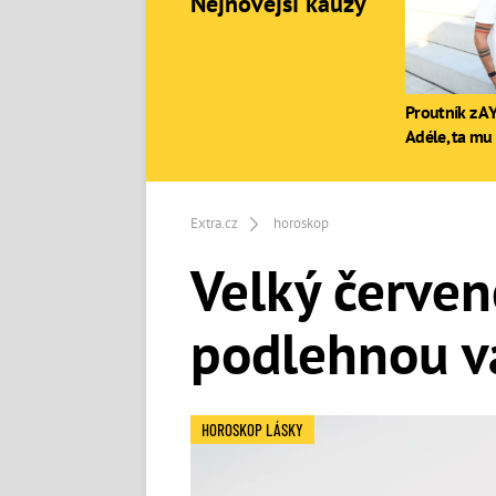
Nejnovější kauzy
Proutník z AY
Adéle, ta mu 
Extra.cz
horoskop
Velký červen
podlehnou vá
HOROSKOP LÁSKY