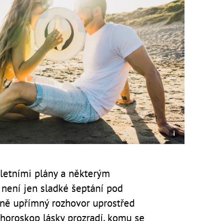
i letními plány a některým
není jen sladké šeptání pod
mně upřímný rozhovor uprostřed
horoskop lásky prozradí, komu se