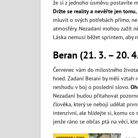
že si z jednoho úsměvu postavíte m
Držte se reality a nevěřte jen tomu,
mluvit o svých potřebách přímo, ne 
atmosféry. Nezadaní mohou zažít ně
Láska nemusí běžet sprintem, aby 
Beran (21. 3. – 20. 4
Červenec vám do milostného života
hned. Zadaní Berani by měli vztah 
neshodu v boj o poslední slovo.
Ohe
Nezadaní budou přitahovat pozornos
člověka, který se nebojí udělat první
intenzivní, ale hlídejte si, komu co
jenže ráno se občas ptá na věci, kte