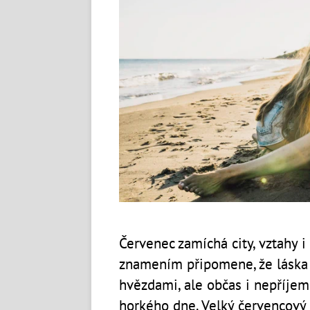
Červenec zamíchá city, vztahy 
znamením připomene, že láska 
hvězdami, ale občas i nepříje
horkého dne. Velký červencový 