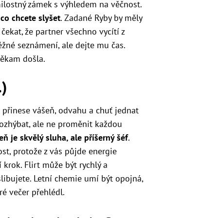
ilostný zámek s výhledem na věčnost.
 co chcete slyšet
. Zadané Ryby by měly
čekat, že partner všechno vycítí z
žné seznámení, ale dejte mu čas.
někam došla.
.)
 přinese vášeň, odvahu a chuť jednat
rozhýbat, ale ne proměnit každou
ň je skvělý sluha, ale příšerný šéf
.
t, protože z vás půjde energie
 krok. Flirt může být rychlý a
 slibujete. Letní chemie umí být opojná,
ré večer přehlédl.