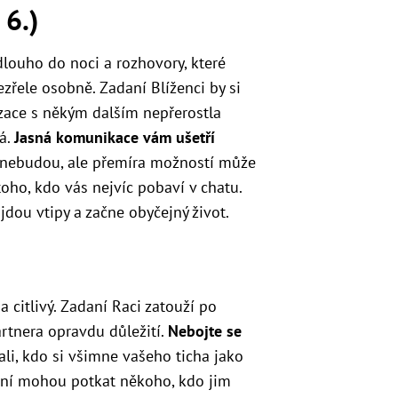
 6.)
dlouho do noci a rozhovory, které
zřele osobně. Zadaní Blíženci by si
zace s někým dalším nepřerostla
vá.
Jasná komunikace vám ušetří
t nebudou, ale přemíra možností může
toho, kdo vás nejvíc pobaví v chatu.
ojdou vtipy a začne obyčejný život.
a citlivý. Zadaní Raci zatouží po
partnera opravdu důležití.
Nebojte se
ali, kdo si všimne vašeho ticha jako
aní mohou potkat někoho, kdo jim