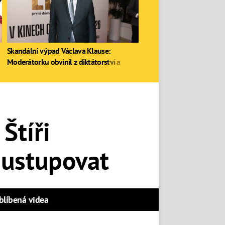
Skandální výpad Václava Klause:
Moderátorku obvinil z diktátorství a
zastal se Ruska
Štíři
 ustupovat
blíbená videa