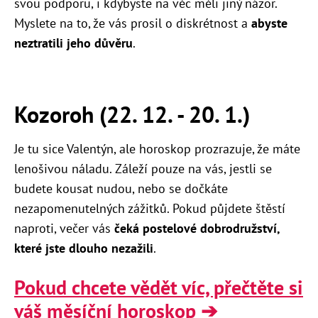
svou podporu, i kdybyste na věc měli jiný názor.
Myslete na to, že vás prosil o diskrétnost a
abyste
neztratili jeho důvěru
.
Kozoroh (22. 12. - 20. 1.)
Je tu sice Valentýn, ale horoskop prozrazuje, že máte
lenošivou náladu. Záleží pouze na vás, jestli se
budete kousat nudou, nebo se dočkáte
nezapomenutelných zážitků. Pokud půjdete štěstí
naproti, večer vás
čeká postelové dobrodružství,
které jste dlouho nezažili
.
Pokud chcete vědět víc, přečtěte si
váš měsíční horoskop ➔