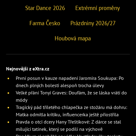
Star Dance 2026
Extrémní proměny
Farma Česko
Prázdniny 2026/27
Houbová mapa
Nejnovější z eXtra.cz
První posun v kauze napadení Jaromíra Soukupa: Po
dnech plných bolesti alespoň trocha úlevy
Velké přání Tonyi Graves: Doufám, že se láska vrátí do
módy
Tragický pád tříletého chlapečka ze stožáru má dohru:
Matka odmítla kritiku, influencerka ještě přiostřila
Pravda o otci dcery Hany Třeštíkové: Z dárce se stal
milující tatínek, který se podílí na výchově