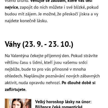
všeho druhu.
Věnujte se zálibám, které vás těší
nejvíce
, zapojit do nich můžete i své blízké, pokud
budou mít zájem. Je možné, že přeskočí jiskra a vy
najdete konečně lásku.
Váhy (23. 9. - 23. 10.)
Na Valentýna čekejte příjemný den. Pokud strávíte
většinu času s lidmi, kteří jsou vašemu srdci
nejblíže, bude to pro vás přínosné v mnoha
ohledech. Naplánujte poznávání nových zábavných
aktivit, nuda opravdu nehrozí.
Po dlouhé době si
zaflirtujete.
Velký horoskop lásky na únor:
Blížence čeká romantické