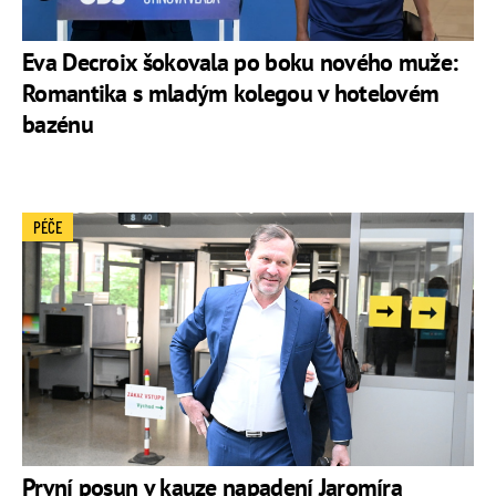
Eva Decroix šokovala po boku nového muže:
Romantika s mladým kolegou v hotelovém
bazénu
PÉČE
První posun v kauze napadení Jaromíra