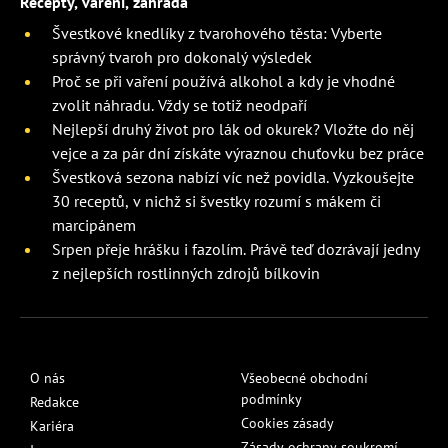
Recepty, vaření, zahrada
Švestkové knedlíky z tvarohového těsta: Vyberte
správný tvaroh pro dokonalý výsledek
Proč se při vaření používá alkohol a kdy je vhodné
zvolit náhradu. Vždy se totiž neodpaří
Nejlepší druhý život pro lák od okurek? Vložte do něj
vejce a za pár dní získáte výraznou chuťovku bez práce
Švestková sezona nabízí víc než povidla. Vyzkoušejte
30 receptů, v nichž si švestky rozumí s mákem či
marcipánem
Srpen přeje hrášku i fazolím. Právě teď dozrávají jedny
z nejlepších rostlinných zdrojů bílkovin
O nás
Všeobecné obchodní
podmínky
Redakce
Cookies zásady
Kariéra
Zásady ochrany soukromí