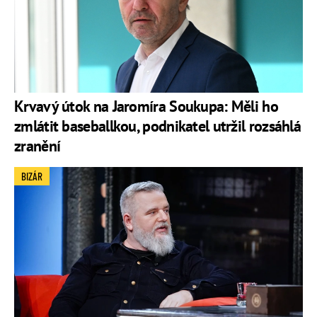
Krvavý útok na Jaromíra Soukupa: Měli ho
zmlátit baseballkou, podnikatel utržil rozsáhlá
zranění
BIZÁR