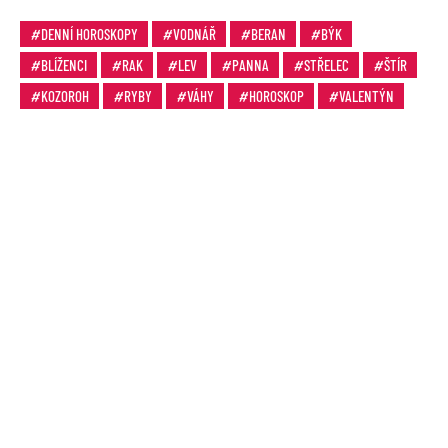
DENNÍ HOROSKOPY
VODNÁŘ
BERAN
BÝK
BLÍŽENCI
RAK
LEV
PANNA
STŘELEC
ŠTÍR
KOZOROH
RYBY
VÁHY
HOROSKOP
VALENTÝN