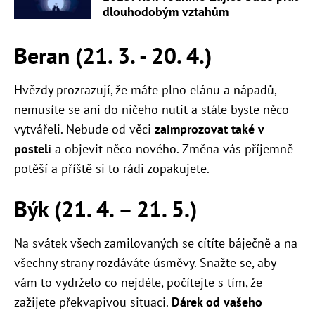
dlouhodobým vztahům
Beran (21. 3. - 20. 4.)
Hvězdy prozrazují, že máte plno elánu a nápadů,
nemusíte se ani do ničeho nutit a stále byste něco
vytvářeli. Nebude od věci
zaimprozovat také v
posteli
a objevit něco nového. Změna vás příjemně
potěší a příště si to rádi zopakujete.
Býk (21. 4. – 21. 5.)
Na svátek všech zamilovaných se cítíte báječně a na
všechny strany rozdáváte úsměvy. Snažte se, aby
vám to vydrželo co nejdéle, počítejte s tím, že
zažijete překvapivou situaci.
Dárek od vašeho