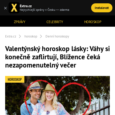
Extra.cz
×
Instalovat
TÉMATA
Nejrychlejší zprávy v Česku — zdarma
ZPRÁVY
CELEBRITY
HOROSKOP
Extra.cz
horoskop
Denní horoskopy
Valentýnský horoskop lásky: Váhy si
konečně zaflirtují, Blížence čeká
nezapomenutelný večer
HOROSKOP