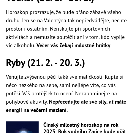
Horoskop prozrazuje, že bude přáno zábavě všeho
druhu. Jen se na Valentýna tak nepředvádějte, nechte
prostor i ostatním. Neriskujte při sportovních
aktivitách a nemusíte soutěžit ani v tom, kdo vypije
víc alkoholu.
Večer vás čekají milostné hrátky
.
Ryby (21. 2. - 20. 3.)
Věnujte zvýšenou péči také své maličkosti. Kupte si
něco hezkého na sebe, sami nejlépe víte, co vás
potěší. Váš protějšek to ocení. Nezapomínejte na
pohybové aktivity.
Nepřeceňujte ale své síly, ať máte
energii na večerní mazlení.
Čínský milostný horoskop na rok
2023: Rok vodního Zajíce bude přát