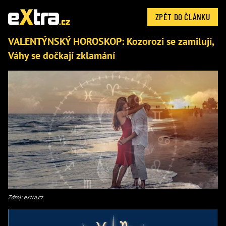
ZPĚT DO ČLÁNKU
VALENTÝNSKÝ HOROSKOP: Kozorozi se zamilují,
Váhy se dočkají zklamání
Zdroj: extra.cz