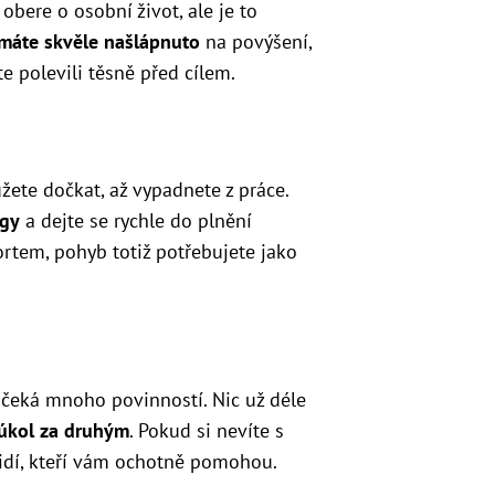
 obere o osobní život, ale je to
 máte skvěle našlápnuto
na povýšení,
e polevili těsně před cílem.
žete dočkat, až vypadnete z práce.
egy
a dejte se rychle do plnění
portem, pohyb totiž potřebujete jako
i čeká mnoho povinností. Nic už déle
 úkol za druhým
. Pokud si nevíte s
idí, kteří vám ochotně pomohou.