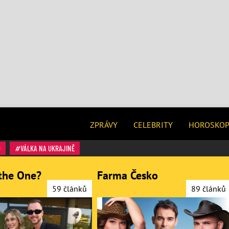
ZPRÁVY
CELEBRITY
HOROSKO
O
VÁLKA NA UKRAJINĚ
the One?
Farma Česko
59 článků
89 článků