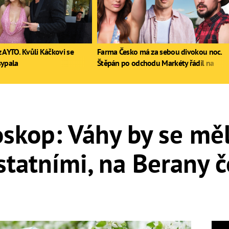
 AYTO. Kvůli Káčkovi se
Farma Česko má za sebou divokou noc.
sypala
Štěpán po odchodu Markéty řádil na
stole, Zdeněk poprvé pil
skop: Váhy by se měl
statními, na Berany 