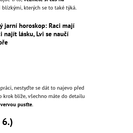
blízkými, kterých se to také týká.
ý jarní horoskop: Raci mají
i najít lásku, Lvi se naučí
oře
 práci, nestyďte se dát to najevo před
 o krok blíže, všechno máte do detailu
vervou pusťte
.
 6.)