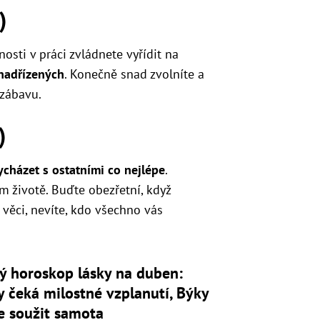
)
osti v práci zvládnete vyřídit na
 nadřízených
. Konečně snad zvolníte a
 zábavu.
)
cházet s ostatními co nejlépe
.
ním životě. Buďte obezřetní, když
ěci, nevíte, kdo všechno vás
ý horoskop lásky na duben:
 čeká milostné vzplanutí, Býky
e soužit samota