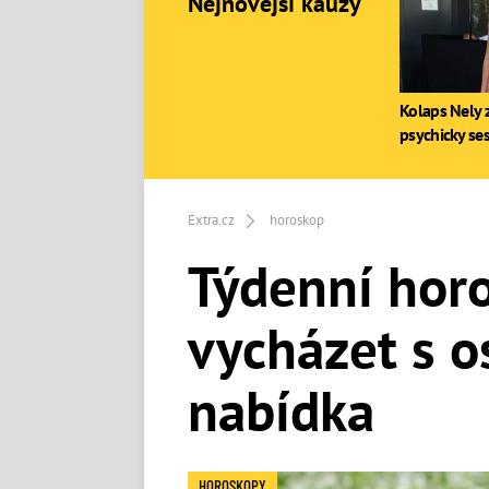
Nejnovější kauzy
Kolaps Nely z
psychicky se
Extra.cz
horoskop
Týdenní horo
vycházet s o
nabídka
HOROSKOPY