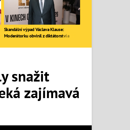
Skandální výpad Václava Klause:
Moderátorku obvinil z diktátorství a
zastal se Ruska
y snažit
čeká zajímavá