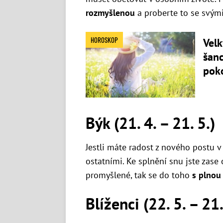
rozmyšlenou
a proberte to se svými 
HOROSKOP
Velk
šanc
pok
Býk (21. 4. – 21. 5.)
Jestli máte radost z nového postu v
ostatními. Ke splnění snu jste zase
promyšlené, tak se do toho
s plnou 
Blíženci (22. 5. – 21.