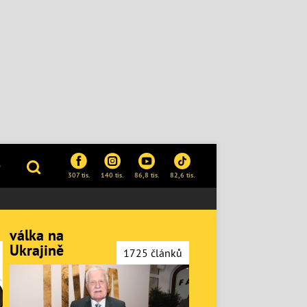
P
307 tis.
140 tis.
86,8 tis.
82,6 tis.
válka na
Ukrajině
1725 článků