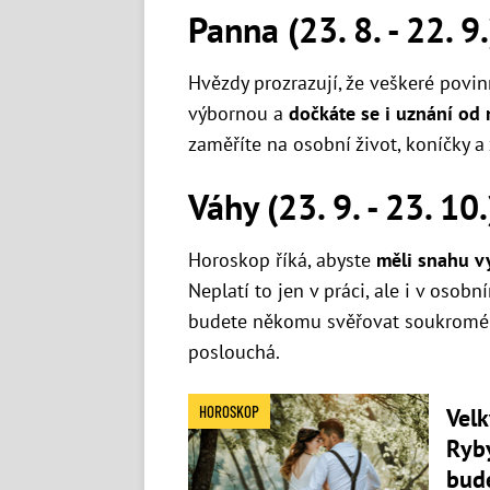
Panna (23. 8. - 22. 9.
Hvězdy prozrazují, že veškeré povinn
výbornou a
dočkáte se i uznání od
zaměříte na osobní život, koníčky a
Váhy (23. 9. - 23. 10.
Horoskop říká, abyste
měli snahu vy
Neplatí to jen v práci, ale i v osob
budete někomu svěřovat soukromé v
poslouchá.
HOROSKOP
Velk
Ryby
bud