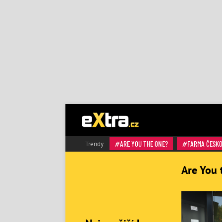
ARE YOU THE ONE?
FARMA ČESK
Trendy
Are You 