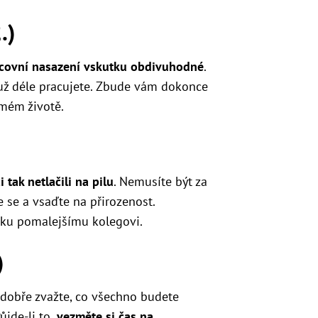
.)
acovní nasazení vskutku obdivuhodné
.
 už déle pracujete. Zbude vám dokonce
omém životě.
i tak netlačili na pilu
. Nemusíte být za
e se a vsaďte na přirozenost.
ku pomalejšímu kolegovi.
)
 dobře zvažte, co všechno budete
jde-li to,
vezměte si čas na