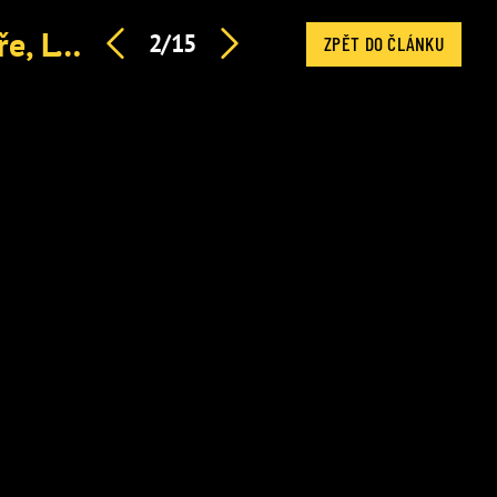
TÝDENNÍ HOROSKOP: Ryby si chtějí pořídit děti, Vodnáře, Lvy a Býky čeká peklo
2/15
ZPĚT DO ČLÁNKU