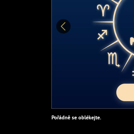
Předchozí
Pořádně se oblékejte.