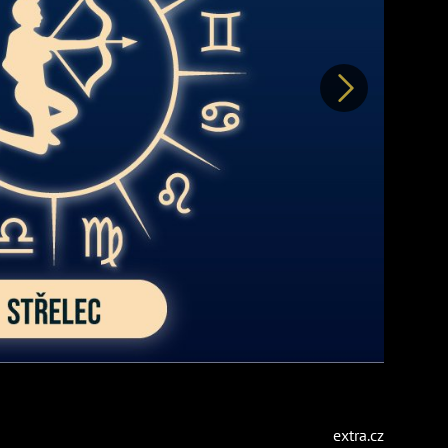
Další
extra.cz