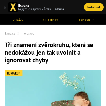
Extra.cz
×
Instalovat
TÉMATA
Nejrychlejší zprávy v Česku — zdarma
ZPRÁVY
CELEBRITY
HOROSKOP
Extra.cz
horoskop
Tři znamení zvěrokruhu, která se
nedokážou jen tak uvolnit a
ignorovat chyby
HOROSKOP