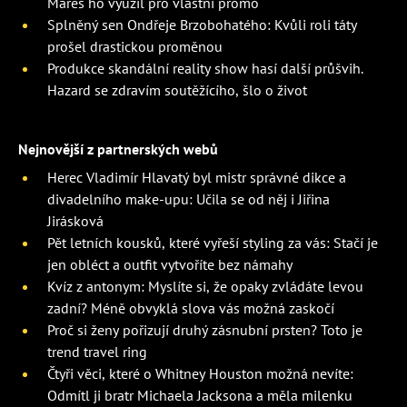
Mareš ho využil pro vlastní promo
Splněný sen Ondřeje Brzobohatého: Kvůli roli táty
prošel drastickou proměnou
Produkce skandální reality show hasí další průšvih.
Hazard se zdravím soutěžícího, šlo o život
Nejnovější z partnerských webů
Herec Vladimír Hlavatý byl mistr správné dikce a
divadelního make-upu: Učila se od něj i Jiřina
Jirásková
Pět letních kousků, které vyřeší styling za vás: Stačí je
jen obléct a outfit vytvoříte bez námahy
Kvíz z antonym: Myslíte si, že opaky zvládáte levou
zadní? Méně obvyklá slova vás možná zaskočí
Proč si ženy pořizují druhý zásnubní prsten? Toto je
trend travel ring
Čtyři věci, které o Whitney Houston možná nevíte:
Odmítl ji bratr Michaela Jacksona a měla milenku