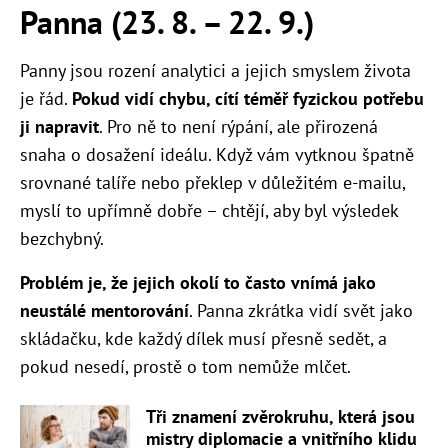
Panna (23. 8. – 22. 9.)
Panny jsou rození analytici a jejich smyslem života
je řád.
Pokud vidí chybu, cítí téměř fyzickou potřebu
ji napravit
. Pro ně to není rýpání, ale přirozená
snaha o dosažení ideálu. Když vám vytknou špatně
srovnané talíře nebo překlep v důležitém e-mailu,
myslí to upřímně dobře – chtějí, aby byl výsledek
bezchybný.
Problém je, že jejich okolí to často vnímá jako
neustálé mentorování
. Panna zkrátka vidí svět jako
skládačku, kde každý dílek musí přesně sedět, a
pokud nesedí, prostě o tom nemůže mlčet.
Tři znamení zvěrokruhu, která jsou
mistry diplomacie a vnitřního klidu