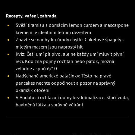
Recepty, vaření, zahrada
Svěží tiramisu s domácím lemon curdem a mascarpone
krémem je ideálním letním dezertem
Zbavte se nadbytku úrody chytře. Cuketové špagety s
mletým masem jsou naprostý hit
Kvíz: Češi umí pít pivo, ale ne každý umí mluvit pivní
řečí. Kdo zná pojmy čochtan nebo patok, možná
zvládne aspoň 6/10
Nadýchané americké palačinky: Těsto na pravé
pancakes nechte odpočinout a pozor na správný
okamžik otočení
V Andalusii ochlazují domy bez klimatizace. Stačí voda,
bavlněná látka a správné větrání