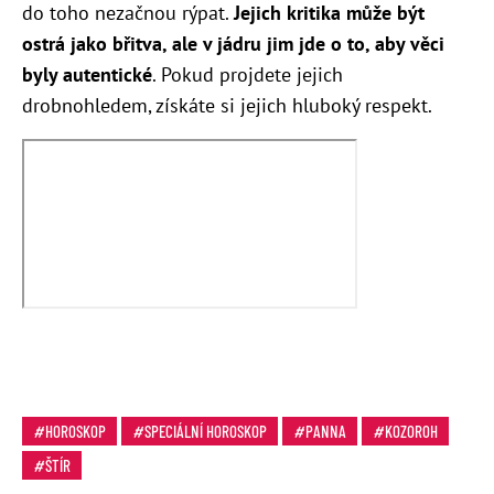
do toho nezačnou rýpat.
Jejich kritika může být
ostrá jako břitva, ale v jádru jim jde o to, aby věci
byly autentické
. Pokud projdete jejich
drobnohledem, získáte si jejich hluboký respekt.
HOROSKOP
SPECIÁLNÍ HOROSKOP
PANNA
KOZOROH
ŠTÍR