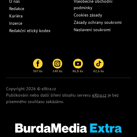
O nás
Všeobecné obchodní
podmínky
Redakce
Cookies zásady
Kariéra
Zásady ochrany soukromí
Inzerce
Nastavení soukromí
Redakční etický kodex
307 tis.
140 tis.
86,8 tis.
82,6 tis.
Copyright 2026 © eXtra.cz
Publikování nebo další šíření obsahu serveru
eXtra.cz
je bez
písemného souhlasu zakázáno.