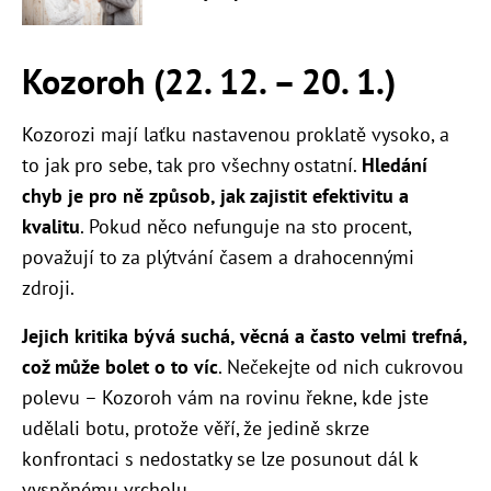
Kozoroh (22. 12. – 20. 1.)
Kozorozi mají laťku nastavenou proklatě vysoko, a
to jak pro sebe, tak pro všechny ostatní.
Hledání
chyb je pro ně způsob, jak zajistit efektivitu a
kvalitu
. Pokud něco nefunguje na sto procent,
považují to za plýtvání časem a drahocennými
zdroji.
Jejich kritika bývá suchá, věcná a často velmi trefná,
což může bolet o to víc
. Nečekejte od nich cukrovou
polevu – Kozoroh vám na rovinu řekne, kde jste
udělali botu, protože věří, že jedině skrze
konfrontaci s nedostatky se lze posunout dál k
vysněnému vrcholu.