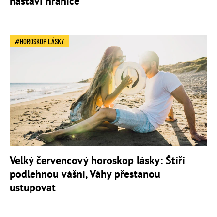
nastaví hranice
HOROSKOP LÁSKY
Velký červencový horoskop lásky: Štíři
podlehnou vášni, Váhy přestanou
ustupovat