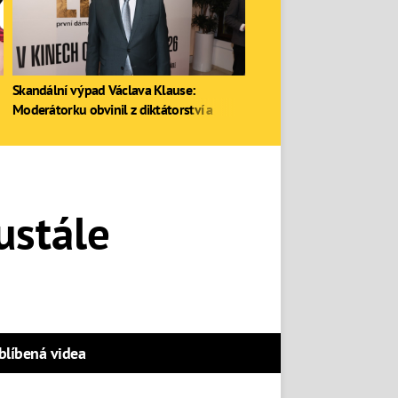
Skandální výpad Václava Klause:
Moderátorku obvinil z diktátorství a
zastal se Ruska
ustále
blíbená videa