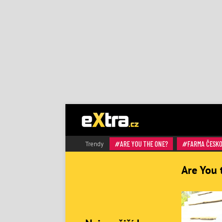
ARE YOU THE ONE?
FARMA ČESK
Trendy
Are You 