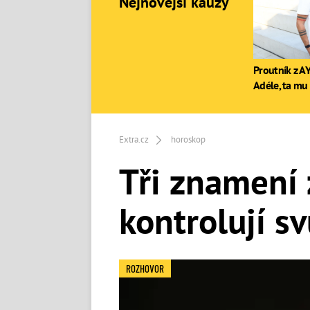
Nejnovější kauzy
Proutník z AY
Adéle, ta mu 
Extra.cz
horoskop
Tři znamení 
kontrolují sv
ROZHOVOR