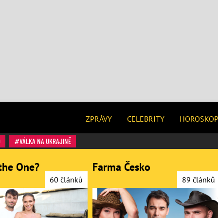
ZPRÁVY
CELEBRITY
HOROSKO
O
VÁLKA NA UKRAJINĚ
the One?
Farma Česko
60 článků
89 článků