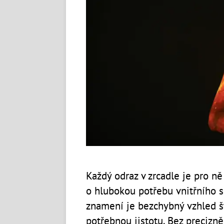
Každý odraz v zrcadle je pro ně
o hlubokou potřebu vnitřního s
znamení je bezchybný vzhled št
potřebnou jistotu. Bez precizn