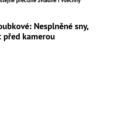
stejně precizně zvládne i všechny
loubkové: Nesplněné sny,
ot před kamerou