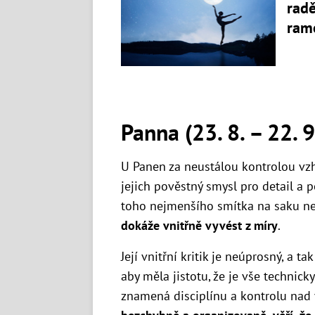
radě
rame
Panna (23. 8. – 22. 9
U Panen za neustálou kontrolou vzh
jejich pověstný smysl pro detail a 
toho nejmenšího smítka na saku 
dokáže vnitřně vyvést z míry
.
Její vnitřní kritik je neúprosný, a ta
aby měla jistotu, že je vše technic
znamená disciplínu a kontrolu nad