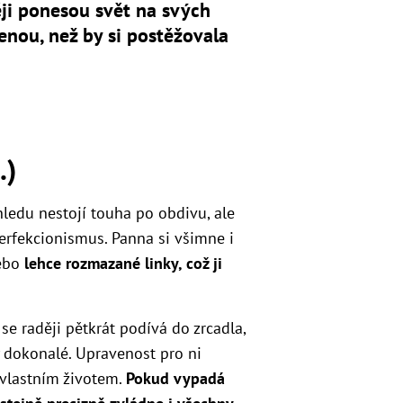
ji ponesou svět na svých
nou, než by si postěžovala
.)
ledu nestojí touha po obdivu, ale
perfekcionismus. Panna si všimne i
nebo
lehce rozmazané linky, což ji
k se raději pětkrát podívá do zrcadla,
ky dokonalé. Upravenost pro ni
 vlastním životem.
Pokud vypadá