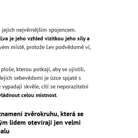
je jejich nejvěrnějším spojencem.
Lva je jeho vzhled vizitkou jeho síly a
svém místě, protože Lev podvědomě ví,
loše, kterou potkají, aby se ujistili,
. Jejich sebevědomí je úzce spjaté s
e vypadají skvěle, cítí se neporazitelní
vládnout celou místnost
.
znamení zvěrokruhu, která se
m lidem otevírají jen velmi
alu