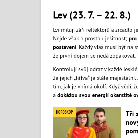
Lev (23. 7. – 22. 8.)
Lvi milují záři reflektorů a zrcadlo 
Nejde však o prostou ješitnost;
pro 
postavení
. Každý vlas musí být na 
že první dojem se nedá zopakovat.
Kontrolují svůj odraz v každé lesklé p
že jejich „hříva“ je stále majestátní
tím, jak je vnímá okolí. Když vědí, ž
a
dokážou svou energií okamžitě o
HOROSKOP
Tři 
nový
pom