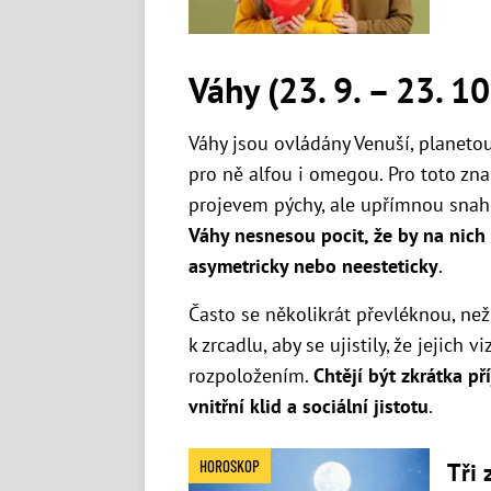
Váhy (23. 9. – 23. 10
Váhy jsou ovládány Venuší, planetou
pro ně alfou i omegou. Pro toto zn
projevem pýchy, ale upřímnou snaho
Váhy nesnesou pocit, že by na nich
asymetricky nebo neesteticky
.
Často se několikrát převléknou, ne
k zrcadlu, aby se ujistily, že jejich v
rozpoložením.
Chtějí být zkrátka p
vnitřní klid a sociální jistotu
.
HOROSKOP
Tři 