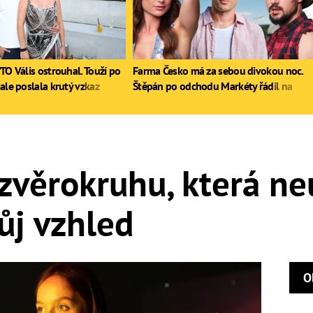
TO Vális ostrouhal. Touží po
Farma Česko má za sebou divokou noc.
ale poslala krutý vzkaz
Štěpán po odchodu Markéty řádil na
stole, Zdeněk poprvé pil
zvěrokruhu, která ne
ůj vzhled
O