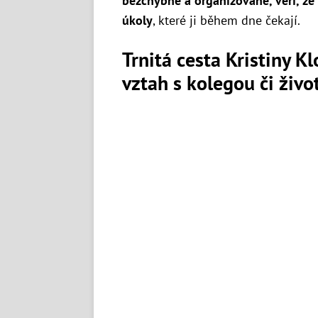
bezchybně a organizovaně, věří, že 
úkoly
, které ji během dne čekají.
Trnitá cesta Kristiny K
vztah s kolegou či živ