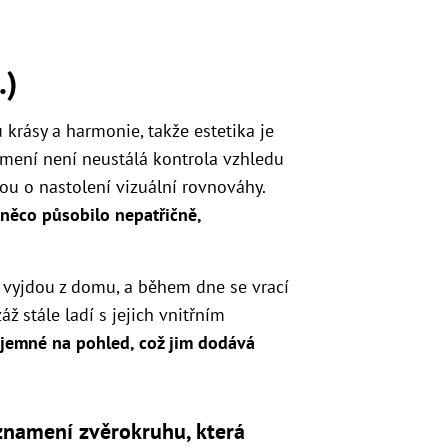
.)
 krásy a harmonie, takže estetika je
amení není neustálá kontrola vzhledu
u o nastolení vizuální rovnováhy.
 něco působilo nepatřičně,
ž vyjdou z domu, a během dne se vrací
izáž stále ladí s jejich vnitřním
říjemné na pohled, což jim dodává
znamení zvěrokruhu, která