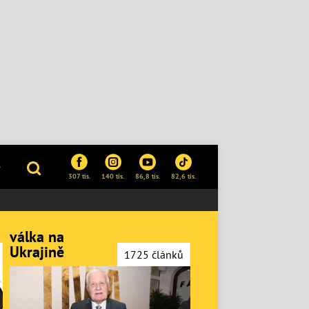
P
307 tis.
140 tis.
86,8 tis.
82,6 tis.
válka na
Ukrajině
1725 článků