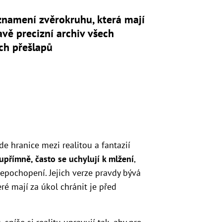
znamení zvěrokruhu, která mají
avě precizní archiv všech
ch přešlapů
kde hranice mezi realitou a fantazií
upřímně, často se uchylují k mlžení
,
nepochopení. Jejich verze pravdy bývá
é mají za úkol chránit je před