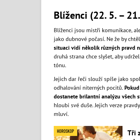
Blíženci (22. 5. – 21.
Blíženci jsou mistři komunikace, a
jako dubnové počasí. Ne že by chtě
situaci vidí několik různých pravd 
druhá strana chce slyšet, aby udrž
tónu.
Jejich dar řeči slouží spíše jako sp
odhalování niterných pocitů.
Pokud 
dostanete brilantní analýzu všech s
hloubi své duše. Jejich verze pravd
mluví.
HOROSKOP
Tři 