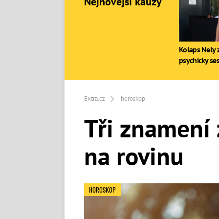
Nejnovější kauzy
Kolaps Nely z
psychicky se
Extra.cz
horoskop
Tři znamení 
na rovinu
HOROSKOP