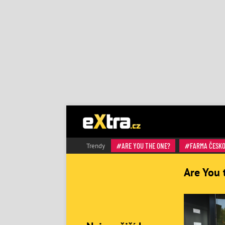
ARE YOU THE ONE?
FARMA ČESK
Trendy
Are You 