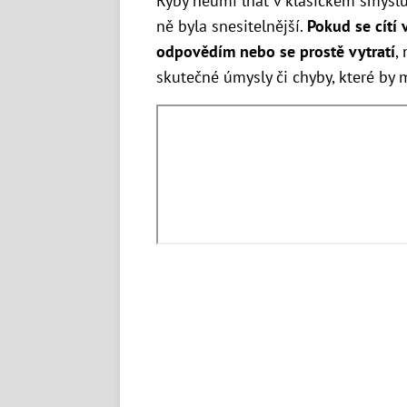
Ryby neumí lhát v klasickém smyslu, 
ně byla snesitelnější.
Pokud se cítí 
odpovědím nebo se prostě vytratí
,
skutečné úmysly či chyby, které by 