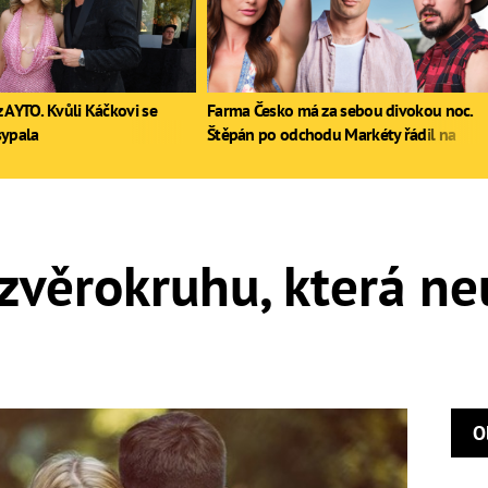
 AYTO. Kvůli Káčkovi se
Farma Česko má za sebou divokou noc.
sypala
Štěpán po odchodu Markéty řádil na
stole, Zdeněk poprvé pil
zvěrokruhu, která ne
O