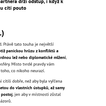
artnera drží odstup, i když k
u cítí pouto
.)
. Právě tato touha je největší
otiž panickou hrůzu z konfliktů a
osrdnou lež nebo diplomatické mlžení
,
osféry. Místo tvrdé pravdy vám
 toho, co nikoho neurazí.
ni cítili dobře, než aby byla vyřčena
letou do vlastních ústupků, až samy
 postoj
, jen aby v místnosti zůstal
ázorů.