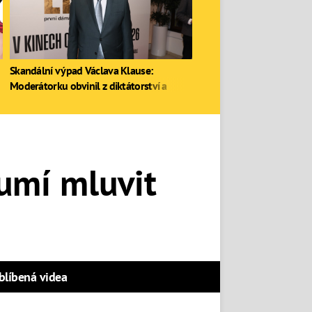
Skandální výpad Václava Klause:
Moderátorku obvinil z diktátorství a
zastal se Ruska
umí mluvit
blíbená videa