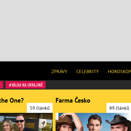
ZPRÁVY
CELEBRITY
HOROSKO
O
VÁLKA NA UKRAJINĚ
the One?
Farma Česko
59 článků
89 článků