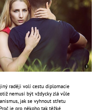
iný raději volí cestu diplomacie
tiž nemusí být vždycky zlá vůle
anismus, jak se vyhnout střetu
roč je pro někoho tak těžké