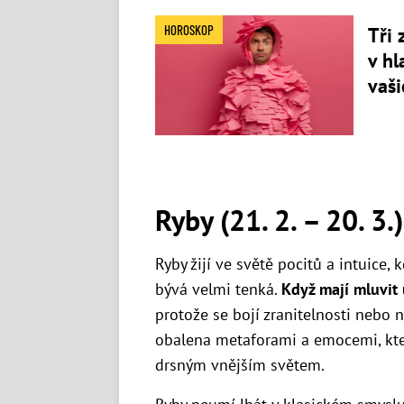
HOROSKOP
Tři 
v hl
vaši
Ryby (21. 2. – 20. 3.)
Ryby žijí ve světě pocitů a intuice, 
bývá velmi tenká.
Když mají mluvit 
protože se bojí zranitelnosti nebo 
obalena metaforami a emocemi, kter
drsným vnějším světem.