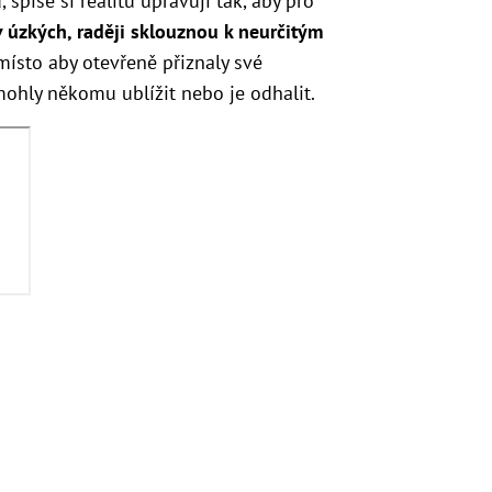
spíše si realitu upravují tak, aby pro
v úzkých, raději sklouznou k neurčitým
 místo aby otevřeně přiznaly své
mohly někomu ublížit nebo je odhalit.