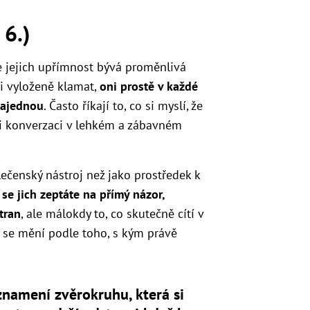
 6.)
le jejich upřímnost bývá proměnlivá
li vyloženě klamat,
oni prostě v každé
najednou
. Často říkají to, co si myslí, že
eli konverzaci v lehkém a zábavném
olečenský nástroj než jako prostředek k
se jich zeptáte na přímý názor,
tran
, ale málokdy to, co skutečně cítí v
y se mění podle toho, s kým právě
znamení zvěrokruhu, která si