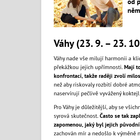
od p
něm
Váhy (23. 9. – 23. 10
Váhy nade vše milují harmonii a klid
překážkou jejich upřímnosti.
Mají t
konfrontací, takže raději zvolí mil
než aby riskovaly rozbití dobré atm
naservírují pečlivě vyvážený koktejl
Pro Váhy je důležitější, aby se všich
syrová skutečnost.
Často se tak zap
zapomenou, jaký byl jejich původní
zachován mír a nedošlo k výměně n