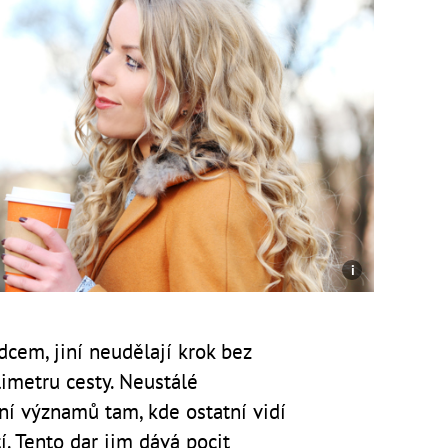
cem, jiní neudělají krok bez
imetru cesty. Neustálé
ní významů tam, kde ostatní vidí
í. Tento dar jim dává pocit