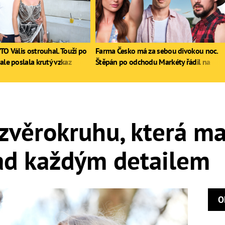
TO Vális ostrouhal. Touží po
Farma Česko má za sebou divokou noc.
ale poslala krutý vzkaz
Štěpán po odchodu Markéty řádil na
stole, Zdeněk poprvé pil
zvěrokruhu, která ma
ad každým detailem
O