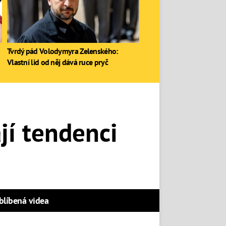
Tvrdý pád Volodymyra Zelenského:
Vlastní lid od něj dává ruce pryč
jí tendenci
blíbená videa