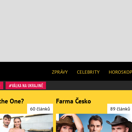
ZPRÁVY
CELEBRITY
HOROSKO
O
VÁLKA NA UKRAJINĚ
the One?
Farma Česko
60 článků
89 článků