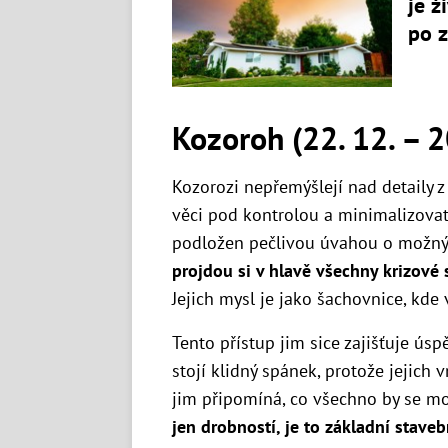
je ž
po z
Kozoroh (22. 12. – 20
Kozorozi nepřemýšlejí nad detaily z
věci pod kontrolou a minimalizovat r
podložen pečlivou úvahou o možný
projdou si v hlavě všechny krizové s
Jejich mysl je jako šachovnice, kde
Tento přístup jim sice zajišťuje úspě
stojí klidný spánek, protože jejich v
jim připomíná, co všechno by se m
jen drobností, je to základní stave