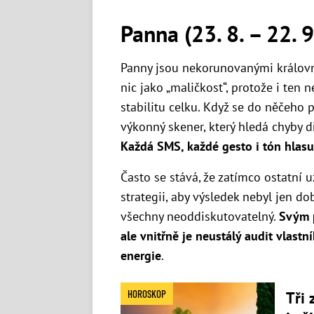
Panna (23. 8. – 22. 9
Panny jsou nekorunovanými královna
nic jako „maličkost“, protože i ten
stabilitu celku. Když se do něčeho 
výkonný skener, který hledá chyby dř
Každá SMS, každé gesto i tón hlas
Často se stává, že zatímco ostatní u
strategii, aby výsledek nebyl jen do
všechny neoddiskutovatelný.
Svým p
ale vnitřně je neustálý audit vlastn
energie
.
HOROSKOP
Tři 