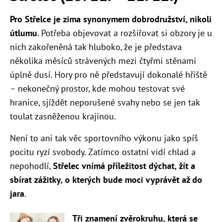
Pro Střelce je zima synonymem dobrodružství, nikoli
útlumu
. Potřeba objevovat a rozšiřovat si obzory je u
nich zakořeněná tak hluboko, že je představa
několika měsíců strávených mezi čtyřmi stěnami
úplně dusí. Hory pro ně představují dokonalé hřiště
– nekonečný prostor, kde mohou testovat své
hranice, sjíždět neporušené svahy nebo se jen tak
toulat zasněženou krajinou.
Není to ani tak věc sportovního výkonu jako spíš
pocitu ryzí svobody. Zatímco ostatní vidí chlad a
nepohodlí,
Střelec vnímá příležitost dýchat, žít a
sbírat zážitky, o kterých bude moci vyprávět až do
jara
.
Tři znamení zvěrokruhu, která se