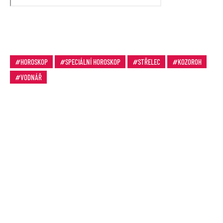
HOROSKOP
SPECIÁLNÍ HOROSKOP
STŘELEC
KOZOROH
VODNÁŘ