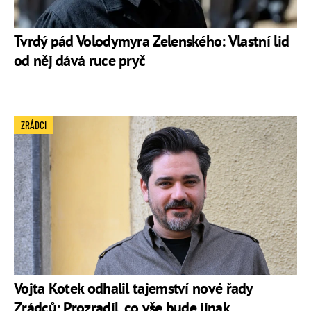
Tvrdý pád Volodymyra Zelenského: Vlastní lid
od něj dává ruce pryč
ZRÁDCI
Vojta Kotek odhalil tajemství nové řady
Zrádců: Prozradil, co vše bude jinak