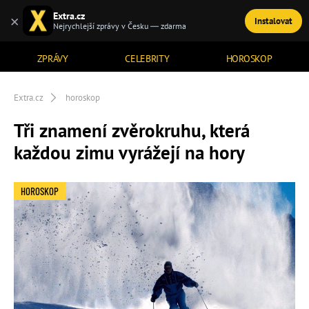
Extra.cz
×
Instalovat
TÉMATA
Nejrychlejší zprávy v Česku — zdarma
ZPRÁVY
CELEBRITY
HOROSKOP
Extra.cz
horoskop
Tři znamení zvěrokruhu, která
každou zimu vyrážejí na hory
HOROSKOP