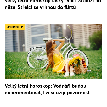
Velký letní horoskop lásky: Raci zatouží po
něze, Střelci se vrhnou do flirtů
HOROSKOP
Velký letní horoskop: Vodnáři budou
experimentovat, Lvi si užijí pozornost