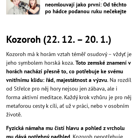
neomlouvají jako první: Od těchto
po hádce podanou ruku nečekejte
Kozoroh (22. 12. – 20. 1.)
Kozoroh má k horám vztah téměř osudový – vždyť je
jeho symbolem horská koza.
Toto zemské znamení v
horách nachází přesně to, co potřebuje ke svému
vnitřnímu klidu: řád, majestátnost a výzvu
. Na rozdíl
od Střelce pro něj hory nejsou jen zábava, ale i
forma aktivní meditace. Každý krok vzhůru je pro něj
metaforou cesty k cíli, ať už v práci, nebo v osobním
životě.
Fyzická námaha mu čistí hlavu a pohled z vrcholu
mu dává potřebný nadhled
. Kozoroh nepotřebuje