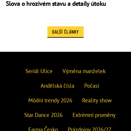
Slova o hrozivém stavu a detaily útoku
DALŠÍ ČLÁNKY
Seriál Ulice
Výměna manželek
Andělská čísla
Počasí
Módní trendy 2026
Reality show
Star Dance 2026
Extrémní proměny
Farma Česko
Prázdniny 2026/27