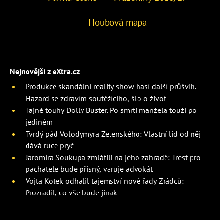
Houbová mapa
Nejnovější z eXtra.cz
Produkce skandální reality show hasí další průšvih.
Hazard se zdravím soutěžícího, šlo o život
Tajné touhy Dolly Buster. Po smrti manžela touží po
jediném
Tvrdý pád Volodymyra Zelenského: Vlastní lid od něj
dává ruce pryč
Jaromíra Soukupa zmlátili na jeho zahradě: Trest pro
pachatele bude přísný, varuje advokát
Vojta Kotek odhalil tajemství nové řady Zrádců:
Prozradil, co vše bude jinak