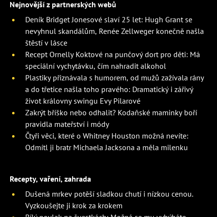
Nejnovější z partnerských webů
Deník Bridget Jonesové slaví 25 let: Hugh Grant se
nevyhnul skandálům, Renée Zellweger konečně našla
štěstí v lásce
Recept Ornelly Koktové na punčový dort pro děti: Má
speciální vychytávku, čím nahradit alkohol
Plastiky přiznávala s humorem, od mužů zažívala rány
a do třetice našla toho pravého: Dramatický i zářivý
život královny swingu Evy Pilarové
Zakrýt bříško nebo odhalit? Kodaňské maminky boří
pravidla mateřství i módy
Čtyři věci, které o Whitney Houston možná nevíte:
Odmítl ji bratr Michaela Jacksona a měla milenku
Recepty, vaření, zahrada
Dušená mrkev potěší sladkou chutí i nízkou cenou.
Vyzkoušejte ji krok za krokem
Bílý povlak na švestkách: Možná se mu vyhýbáte.