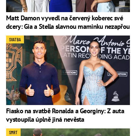
Matt Damon vyvedl na červený koberec své
dcery: Gia a Stella slavnou maminku nezapřou
SVATBA
Fiasko na svatbě Ronalda a Georginy: Z auta
vystoupila úplně jiná nevěsta
SMRT