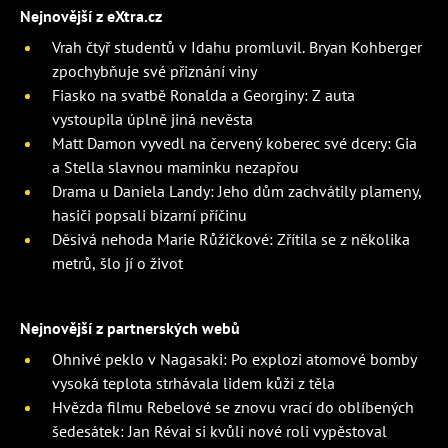
Nejnovější z eXtra.cz
Vrah čtyř studentů v Idahu promluvil. Bryan Kohberger
zpochybňuje své přiznání viny
Fiasko na svatbě Ronalda a Georginy: Z auta
vystoupila úplně jiná nevěsta
Matt Damon vyvedl na červený koberec své dcery: Gia
a Stella slavnou maminku nezapřou
Drama u Daniela Landy: Jeho dům zachvátily plameny,
hasiči popsali bizarní příčinu
Děsivá nehoda Marie Růžičkové: Zřítila se z několika
metrů, šlo jí o život
Nejnovější z partnerských webů
Ohnivé peklo v Nagasaki: Po explozi atomové bomby
vysoká teplota strhávala lidem kůži z těla
Hvězda filmu Rebelové se znovu vrací do oblíbených
šedesátek: Jan Révai si kvůli nové roli vypěstoval