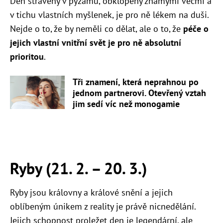
Den strávený v pyžamu, obklopený známými věcmi a
v tichu vlastních myšlenek, je pro ně lékem na duši.
Nejde o to, že by neměli co dělat, ale o to, že
péče o
jejich vlastní vnitřní svět je pro ně absolutní
prioritou
.
Tři znamení, která neprahnou po
jednom partnerovi. Otevřený vztah
jim sedí víc než monogamie
Ryby (21. 2. – 20. 3.)
Ryby jsou královny a králové snění a jejich
oblíbeným únikem z reality je právě nicnedělání.
Jejich schopnost proležet den je legendární, ale