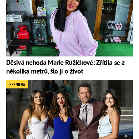
Děsivá nehoda Marie Růžičkové: Zřítila se z
několika metrů, šlo jí o život
PREMIÉRA