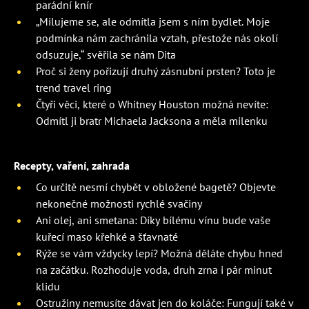
parádní knír
„Milujeme se, ale odmítla jsem s ním bydlet. Moje
podmínka nám zachránila vztah, přestože nás okolí
odsuzuje,“ svěřila se nám Dita
Proč si ženy pořizují druhý zásnubní prsten? Toto je
trend travel ring
Čtyři věci, které o Whitney Houston možná nevíte:
Odmítl ji bratr Michaela Jacksona a měla milenku
Recepty, vaření, zahrada
Co určitě nesmí chybět v obložené bagetě? Objevte
nekonečné možnosti rychlé svačiny
Ani olej, ani smetana: Díky bílému vínu bude vaše
kuřecí maso křehké a šťavnaté
Rýže se vám vždycky lepí? Možná děláte chybu hned
na začátku. Rozhoduje voda, druh zrna i pár minut
klidu
Ostružiny nemusíte dávat jen do koláče: Fungují také v