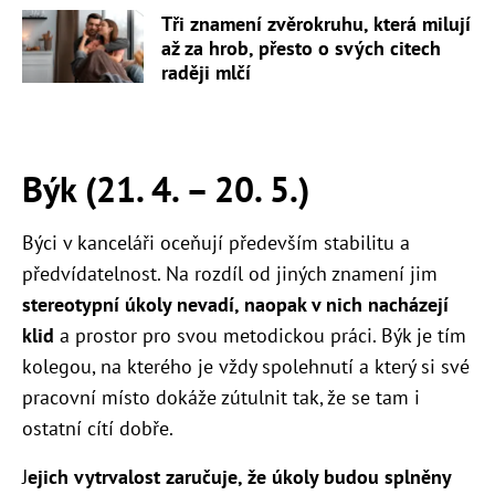
Tři znamení zvěrokruhu, která milují
až za hrob, přesto o svých citech
raději mlčí
Býk (21. 4. – 20. 5.)
Býci v kanceláři oceňují především stabilitu a
předvídatelnost. Na rozdíl od jiných znamení jim
stereotypní úkoly nevadí, naopak v nich nacházejí
klid
a prostor pro svou metodickou práci. Býk je tím
kolegou, na kterého je vždy spolehnutí a který si své
pracovní místo dokáže zútulnit tak, že se tam i
ostatní cítí dobře.
J
ejich vytrvalost zaručuje, že úkoly budou splněny