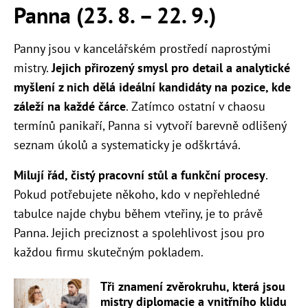
Panna
(23. 8. – 22. 9.)
Panny jsou v kancelářském prostředí naprostými
mistry.
Jejich přirozený smysl pro detail a analytické
myšlení z nich dělá ideální kandidáty na pozice, kde
záleží na každé čárce
. Zatímco ostatní v chaosu
termínů panikaří, Panna si vytvoří barevně odlišený
seznam úkolů a systematicky je odškrtává.
Milují řád, čistý pracovní stůl a funkční procesy
.
Pokud potřebujete někoho, kdo v nepřehledné
tabulce najde chybu během vteřiny, je to právě
Panna. Jejich preciznost a spolehlivost jsou pro
každou firmu skutečným pokladem.
Tři znamení zvěrokruhu, která jsou
mistry diplomacie a vnitřního klidu