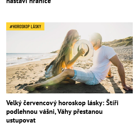
nastaví hranice
HOROSKOP LÁSKY
Velký červencový horoskop lásky: Štíři
podlehnou vášni, Váhy přestanou
ustupovat