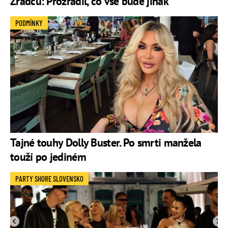
Zrádců: Prozradil, co vše bude jinak
PODMÍNKY
Tajné touhy Dolly Buster. Po smrti manžela
touží po jediném
PARTY SHORE SLOVENSKO