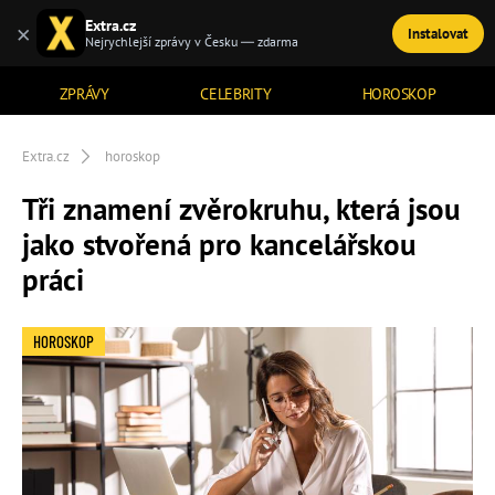
Extra.cz
×
Instalovat
TÉMATA
Nejrychlejší zprávy v Česku — zdarma
ZPRÁVY
CELEBRITY
HOROSKOP
Extra.cz
horoskop
Tři znamení zvěrokruhu, která jsou
jako stvořená pro kancelářskou
práci
HOROSKOP