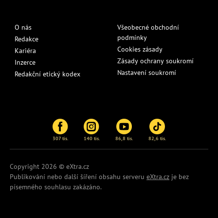
O nás
Všeobecné obchodní
podmínky
Redakce
Cookies zásady
Kariéra
Zásady ochrany soukromí
Inzerce
Nastavení soukromí
Redakční etický kodex
307 tis.
140 tis.
86,8 tis.
82,6 tis.
Copyright 2026 © eXtra.cz
Publikování nebo další šíření obsahu serveru
eXtra.cz
je bez
písemného souhlasu zakázáno.