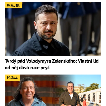
UKRAJINA
Tvrdý pád Volodymyra Zelenského: Vlastní lid
od něj dává ruce pryč
POSTAVA