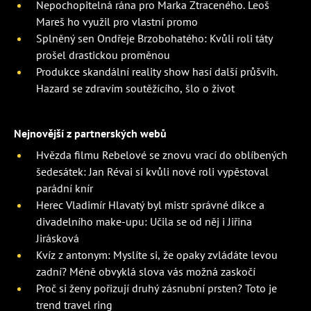
Nepochopitelná rána pro Marka Ztraceného. Leoš
Mareš ho využil pro vlastní promo
Splněný sen Ondřeje Brzobohatého: Kvůli roli táty
prošel drastickou proměnou
Produkce skandální reality show hasí další průšvih.
Hazard se zdravím soutěžícího, šlo o život
Nejnovější z partnerských webů
Hvězda filmu Rebelové se znovu vrací do oblíbených
šedesátek: Jan Révai si kvůli nové roli vypěstoval
parádní knír
Herec Vladimír Hlavatý byl mistr správné dikce a
divadelního make-upu: Učila se od něj i Jiřina
Jirásková
Kvíz z antonym: Myslíte si, že opaky zvládáte levou
zadní? Méně obvyklá slova vás možná zaskočí
Proč si ženy pořizují druhý zásnubní prsten? Toto je
trend travel ring