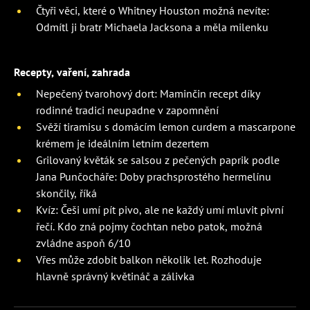
Čtyři věci, které o Whitney Houston možná nevíte:
Odmítl ji bratr Michaela Jacksona a měla milenku
Recepty, vaření, zahrada
Nepečený tvarohový dort: Maminčin recept díky
rodinné tradici neupadne v zapomnění
Svěží tiramisu s domácím lemon curdem a mascarpone
krémem je ideálním letním dezertem
Grilovaný květák se salsou z pečených paprik podle
Jana Punčocháře: Doby prachsprostého hermelínu
skončily, říká
Kvíz: Češi umí pít pivo, ale ne každý umí mluvit pivní
řečí. Kdo zná pojmy čochtan nebo patok, možná
zvládne aspoň 6/10
Vřes může zdobit balkon několik let. Rozhoduje
hlavně správný květináč a zálivka