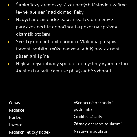
Šunkofleky z remosky: Z koupených těstovin uvaříme
levně, ale není nad domácí fleky
Nadýchané americké palačinky: Těsto na pravé
pancakes nechte odpočinout a pozor na správný
okamžik otočení
Švestky umí potrápit i pomoci. Vláknina prospívá
trávení, sorbitol může nadýmat a bílý povlak není
plíseň ani špína
Nejkrásnější zahrady spojuje promyšlený výběr rostlin.
Architektka radí, čemu se při výsadbě vyhnout
O nás
Všeobecné obchodní
podmínky
Redakce
Cookies zásady
Kariéra
Zásady ochrany soukromí
Inzerce
Nastavení soukromí
Redakční etický kodex