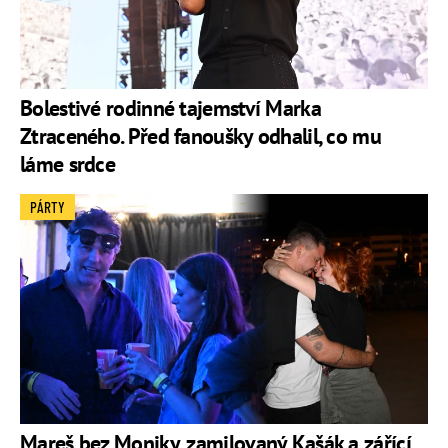
Bolestivé rodinné tajemství Marka
Ztraceného. Před fanoušky odhalil, co mu
láme srdce
PÁRTY
Mareš bez Moniky, zamilovaný Kašák a zářící