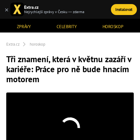
Extra.cz
×
Instalovat
TÉMATA
Nejrychlejší zprávy v Česku — zdarma
ZPRÁVY
CELEBRITY
HOROSKOP
Extra.cz
horoskop
Tři znamení, která v květnu zazáří v
kariéře: Práce pro ně bude hnacím
motorem