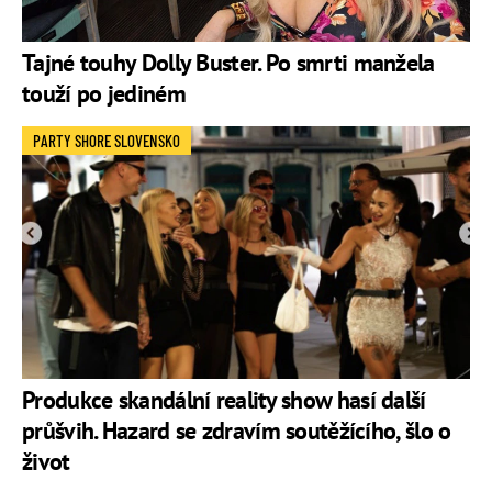
Tajné touhy Dolly Buster. Po smrti manžela
touží po jediném
PARTY SHORE SLOVENSKO
Produkce skandální reality show hasí další
průšvih. Hazard se zdravím soutěžícího, šlo o
život