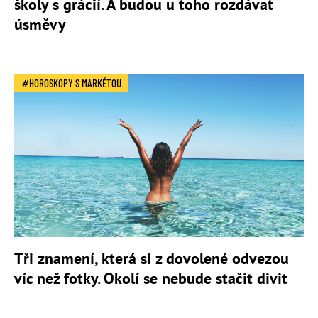
školy s grácií. A budou u toho rozdávat
úsměvy
HOROSKOPY S MARKÉTOU
Tři znamení, která si z dovolené odvezou
víc než fotky. Okolí se nebude stačit divit