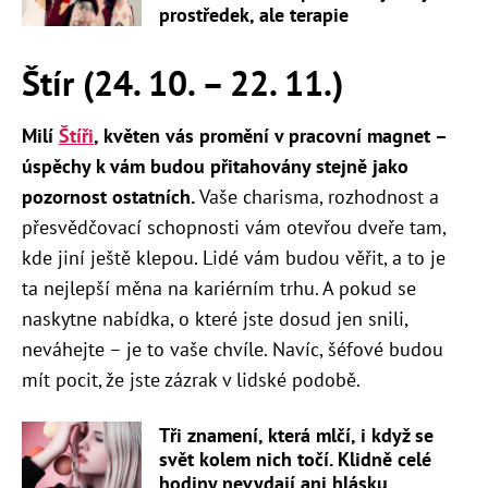
prostředek, ale terapie
Štír (24. 10. – 22. 11.)
Milí
Štíři
, květen vás promění v pracovní magnet –
úspěchy k vám budou přitahovány stejně jako
pozornost ostatních.
Vaše charisma, rozhodnost a
přesvědčovací schopnosti vám otevřou dveře tam,
kde jiní ještě klepou. Lidé vám budou věřit, a to je
ta nejlepší měna na kariérním trhu. A pokud se
naskytne nabídka, o které jste dosud jen snili,
neváhejte – je to vaše chvíle. Navíc, šéfové budou
mít pocit, že jste zázrak v lidské podobě.
Tři znamení, která mlčí, i když se
svět kolem nich točí. Klidně celé
hodiny nevydají ani hlásku