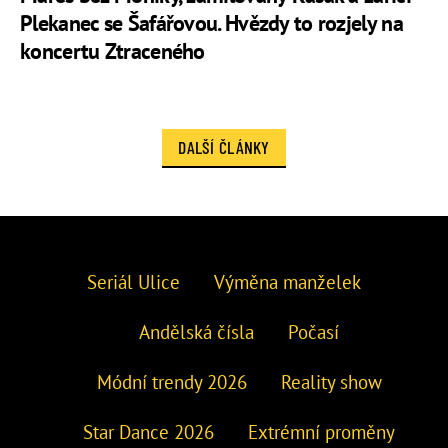
Plekanec se Šafářovou. Hvězdy to rozjely na
koncertu Ztraceného
DALŠÍ ČLÁNKY
Seriál Ulice
Výměna manželek
Andělská čísla
Počasí
Módní trendy 2026
Reality show
Star Dance 2026
Extrémní proměny