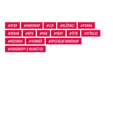
RYBY
HOROSKOP
LEV
BLÍŽENCI
PANNA
BERAN
BÝK
RAK
VÁHY
ŠTÍR
STŘELEC
KOZOROH
VODNÁŘ
SPECIÁLNÍ HOROSKOP
HOROSKOPY S MARKÉTOU