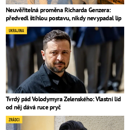
Neuvěřitelná proměna Richarda Genzera:
předvedl štíhlou postavu, nikdy nevypadal líp
UKRAJINA
Tvrdý pád Volodymyra Zelenského: Vlastní lid
od něj dává ruce pryč
ZRÁDCI