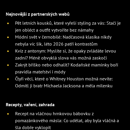
Nejnovější z partnerských webů
Pět letních kousků, které vyřeší styling za vás: Stačí je
jen obléct a outfit vytvoříte bez námahy
Módní svět v černobílé: Nadčasová klasika nikdy
nebyla víc šik, léto 2026 patří kontrastům
Kvíz z antonym: Myslíte si, že opaky zvládáte levou
zadní? Méně obvyklá slova vás možná zaskočí
Zakrýt bříško nebo odhalit? Kodaňské maminky boří
pravidla mateřství i módy
Čtyři věci, které o Whitney Houston možná nevíte:
Odmítl ji bratr Michaela Jacksona a měla milenku
Recepty, vaření, zahrada
Recept na vláčnou hrnkovou bábovku z
pomazánkového másla: Co udělat, aby byla vláčná a
šla dobře vyklopit