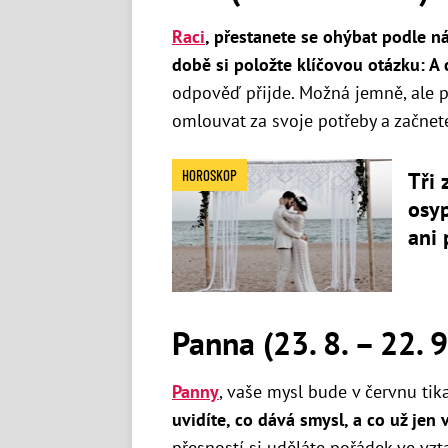
Raci
, přestanete se ohýbat podle n
době si položte klíčovou otázku: A 
odpověď přijde. Možná jemně, ale př
omlouvat za svoje potřeby a začnet
HOROSKOP
Tři 
osyp
ani
Panna (23. 8. – 22. 9
Panny
, vaše mysl bude v červnu tik
uvidíte, co dává smysl, a co už jen 
přesností si uděláte pořádek ve vzta