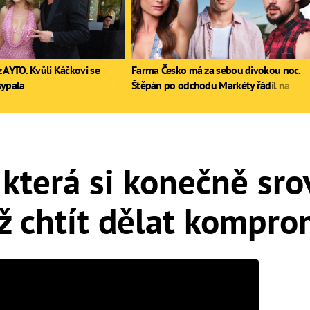
 AYTO. Kvůli Káčkovi se
Farma Česko má za sebou divokou noc.
sypala
Štěpán po odchodu Markéty řádil na
stole, Zdeněk poprvé pil
která si konečně srov
ž chtít dělat kompro