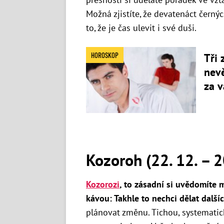
Možná zjistíte, že devatenáct černýc
to, že je čas ulevit i své duši.
HOROSKOP
Tři 
nevě
za v
Kozoroh (22. 12. – 20
Kozorozi
, to zásadní si uvědomíte
kávou: Takhle to nechci dělat dalšíc
plánovat změnu. Tichou, systematic