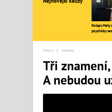
Nejnovější kauzy
Kolaps Nely z
psychicky se
Extra.cz
horoskop
Tři znamení, 
A nebudou u