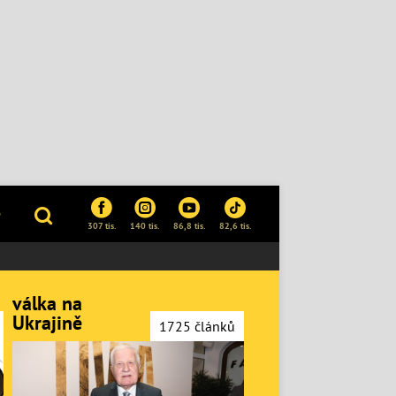
P
307 tis.
140 tis.
86,8 tis.
82,6 tis.
válka na
Ukrajině
1725 článků