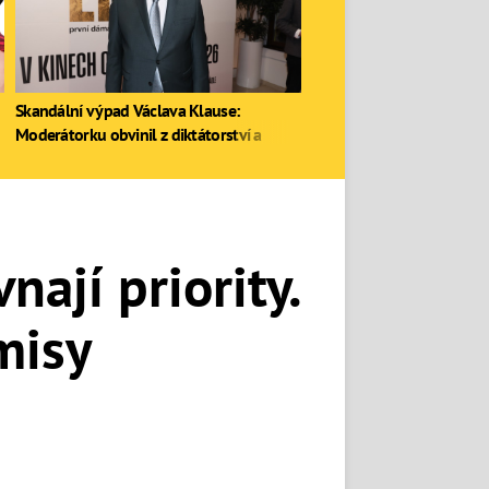
Skandální výpad Václava Klause:
Moderátorku obvinil z diktátorství a
zastal se Ruska
nají priority.
misy