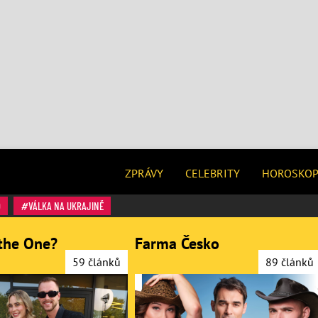
ZPRÁVY
CELEBRITY
HOROSKO
O
VÁLKA NA UKRAJINĚ
the One?
Farma Česko
59 článků
89 článků