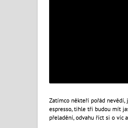
Zatímco někteří pořád nevědí, je
espresso, tihle tři budou mít j
přeladění, odvahu říct si o víc