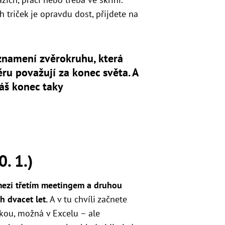
h triček je opravdu dost
, přijdete na
znamení zvěrokruhu, která
ru považují za konec světa. A
áš konec taky
. 1.)
 mezi třetím meetingem a druhou
h dvacet let.
A v tu chvíli začnete
kou, možná v Excelu – ale