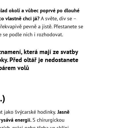
álad okolí a vůbec poprvé po dlouhé
co vlastně chci já?
A světe, div se –
ekvapivě pevně a jistě. Přestanete se
e se podle nich i rozhodovat.
znamení, která mají ze svatby
ky. Před oltář je nedostanete
 párem volů
.)
at jako švýcarské hodinky.
Jasně
vysává energii.
S chirurgickou
zích, práci nebo třeba ve skříni.