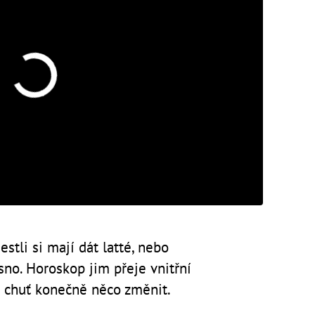
stli si mají dát latté, nebo
asno. Horoskop jim přeje vnitřní
 a chuť konečně něco změnit.