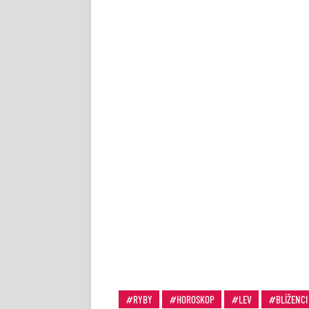
RYBY
HOROSKOP
LEV
BLÍŽENCI