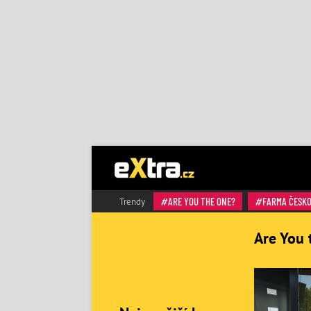
ARE YOU THE ONE?
FARMA ČESK
Trendy
Are You 