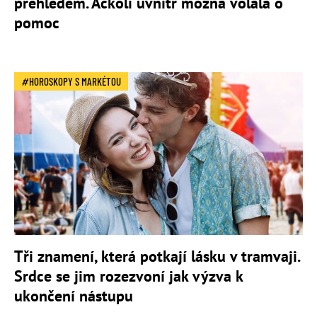
přehledem. Ačkoli uvnitř možná volala o
pomoc
HOROSKOPY S MARKÉTOU
Tři znamení, která potkají lásku v tramvaji.
Srdce se jim rozezvoní jak výzva k
ukončení nástupu