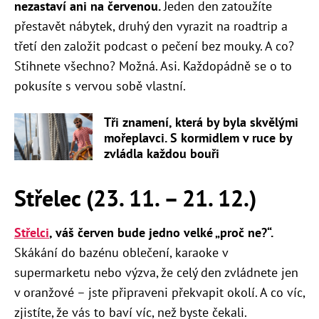
nezastaví ani na červenou.
Jeden den zatoužíte
přestavět nábytek, druhý den vyrazit na roadtrip a
třetí den založit podcast o pečení bez mouky. A co?
Stihnete všechno? Možná. Asi. Každopádně se o to
pokusíte s vervou sobě vlastní.
Tři znamení, která by byla skvělými
mořeplavci. S kormidlem v ruce by
zvládla každou bouři
Střelec (23. 11. – 21. 12.)
Střelci
, váš červen bude jedno velké „proč ne?“.
Skákání do bazénu oblečení, karaoke v
supermarketu nebo výzva, že celý den zvládnete jen
v oranžové – jste připraveni překvapit okolí. A co víc,
zjistíte, že vás to baví víc, než byste čekali.