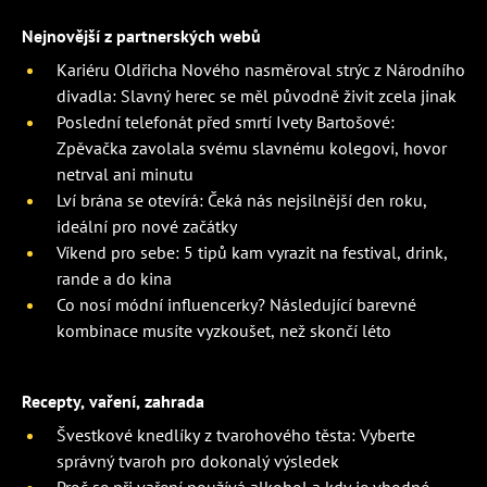
Nejnovější z partnerských webů
Kariéru Oldřicha Nového nasměroval strýc z Národního
divadla: Slavný herec se měl původně živit zcela jinak
Poslední telefonát před smrtí Ivety Bartošové:
Zpěvačka zavolala svému slavnému kolegovi, hovor
netrval ani minutu
Lví brána se otevírá: Čeká nás nejsilnější den roku,
ideální pro nové začátky
Víkend pro sebe: 5 tipů kam vyrazit na festival, drink,
rande a do kina
Co nosí módní influencerky? Následující barevné
kombinace musíte vyzkoušet, než skončí léto
Recepty, vaření, zahrada
Švestkové knedlíky z tvarohového těsta: Vyberte
správný tvaroh pro dokonalý výsledek
Proč se při vaření používá alkohol a kdy je vhodné