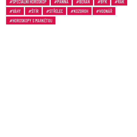
SPECIÁLNÍ HOROSKOP
PANNA
BERAN
BÝK
RAK
VÁHY
ŠTÍR
STŘELEC
KOZOROH
VODNÁŘ
HOROSKOPY S MARKÉTOU