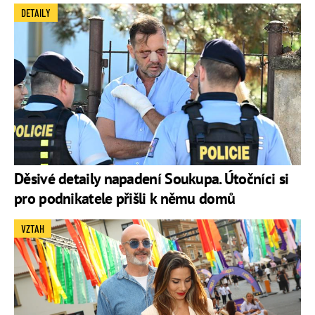
DETAILY
Děsivé detaily napadení Soukupa. Útočníci si
pro podnikatele přišli k němu domů
VZTAH