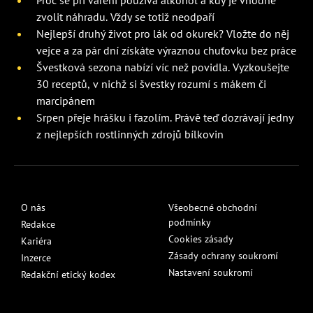
zvolit náhradu. Vždy se totiž neodpaří
Nejlepší druhý život pro lák od okurek? Vložte do něj
vejce a za pár dní získáte výraznou chuťovku bez práce
Švestková sezona nabízí víc než povidla. Vyzkoušejte
30 receptů, v nichž si švestky rozumí s mákem či
marcipánem
Srpen přeje hrášku i fazolím. Právě teď dozrávají jedny
z nejlepších rostlinných zdrojů bílkovin
O nás
Všeobecné obchodní
podmínky
Redakce
Cookies zásady
Kariéra
Zásady ochrany soukromí
Inzerce
Nastavení soukromí
Redakční etický kodex