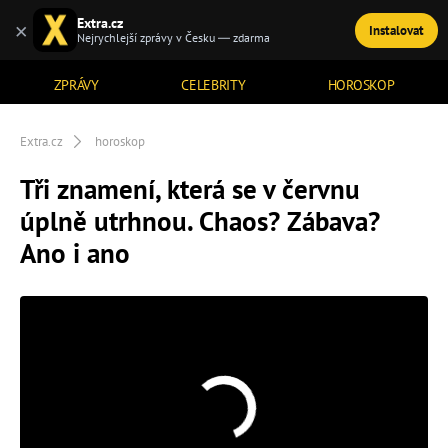
Extra.cz
×
Instalovat
TÉMATA
Nejrychlejší zprávy v Česku — zdarma
ZPRÁVY
CELEBRITY
HOROSKOP
Extra.cz
horoskop
Tři znamení, která se v červnu
úplně utrhnou. Chaos? Zábava?
Ano i ano