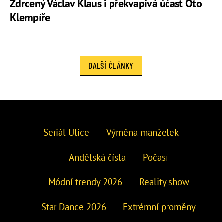
Zdrcený Václav Klaus i překvapivá účast Oto
Klempíře
DALŠÍ ČLÁNKY
Seriál Ulice
Výměna manželek
Andělská čísla
Počasí
Módní trendy 2026
Reality show
Star Dance 2026
Extrémní proměny