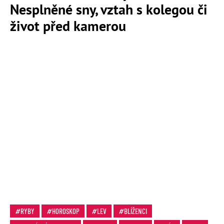
Nesplněné sny, vztah s kolegou či
život před kamerou
RYBY
HOROSKOP
LEV
BLÍŽENCI