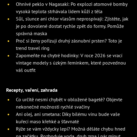
Ohnivé peklo v Nagasaki: Po explozi atomové bomby
vysoká teplota strhávala lidem kůži z těla
Sůl, slunce ani chlor vlasům neprospívají: Zjistěte, jak
je po dovolené dostat rychle zpět do formy. Pomůže
správná maska
Proč si ženy pořizují druhý zásnubní prsten? Toto je
trend travel ring
Zapomeňte na chytré hodinky: V roce 2026 se vrací
vintage modely s úzkým řemínkem, které pozvednou
váš outfit
Recepty, vaření, zahrada
Co určitě nesmí chybět v obložené bagetě? Objevte
nekonečné možnosti rychlé svačiny
Ani olej, ani smetana: Díky bílému vínu bude vaše
kuřecí maso křehké a šťavnaté
Rýže se vám vždycky lepí? Možná děláte chybu hned
na začátku. Rozhoduje voda, druh zrna i pár minut