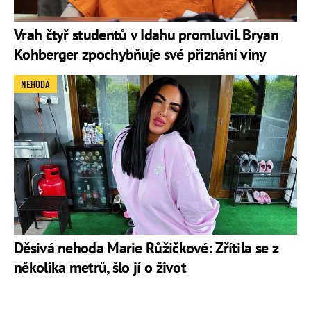
Vrah čtyř studentů v Idahu promluvil. Bryan
Kohberger zpochybňuje své přiznání viny
NEHODA
Děsivá nehoda Marie Růžičkové: Zřítila se z
několika metrů, šlo jí o život