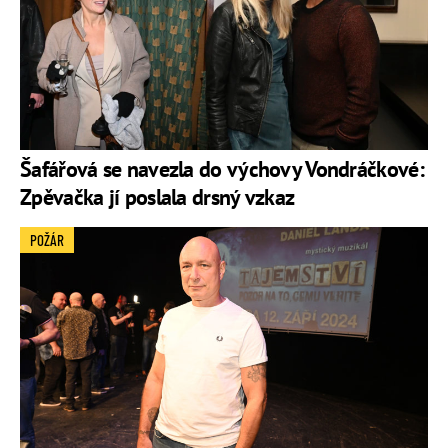
Šafářová se navezla do výchovy Vondráčkové:
Zpěvačka jí poslala drsný vzkaz
POŽÁR