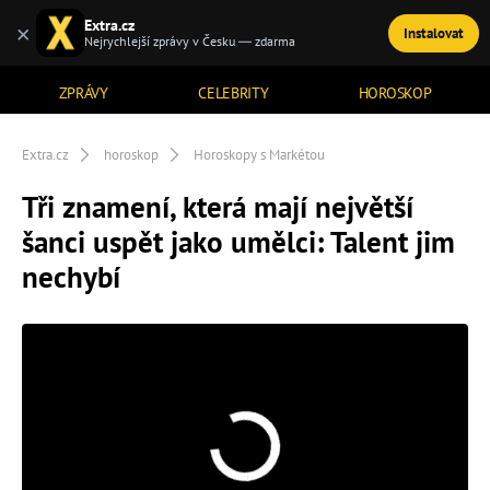
Extra.cz
×
Instalovat
TÉMATA
Nejrychlejší zprávy v Česku — zdarma
ZPRÁVY
CELEBRITY
HOROSKOP
Extra.cz
horoskop
Horoskopy s Markétou
Tři znamení, která mají největší
šanci uspět jako umělci: Talent jim
nechybí