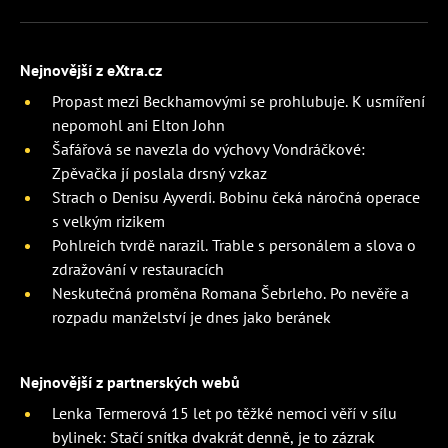
Nejnovější z eXtra.cz
Propast mezi Beckhamovými se prohlubuje. K usmíření
nepomohl ani Elton John
Šafářová se navezla do výchovy Vondráčkové:
Zpěvačka jí poslala drsný vzkaz
Strach o Denisu Ayverdi. Bobinu čeká náročná operace
s velkým rizikem
Pohlreich tvrdě narazil. Trable s personálem a slova o
zdražování v restauracích
Neskutečná proměna Romana Šebrleho. Po nevěře a
rozpadu manželství je dnes jako beránek
Nejnovější z partnerských webů
Lenka Termerová 15 let po těžké nemoci věří v sílu
bylinek: Stačí snítka dvakrát denně, je to zázrak