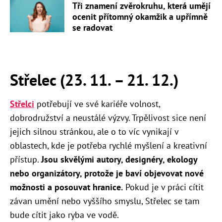
Tři znamení zvěrokruhu, která umějí
ocenit přítomný okamžik a upřímně
se radovat
Střelec (23. 11. – 21. 12.)
Střelci
potřebují ve své kariéře volnost,
dobrodružství a neustálé výzvy. Trpělivost sice není
jejich silnou stránkou, ale o to víc vynikají v
oblastech, kde je potřeba rychlé myšlení a kreativní
přístup.
Jsou skvělými autory, designéry, ekology
nebo organizátory, protože je baví objevovat nové
možnosti a posouvat hranice.
Pokud je v práci cítit
závan umění nebo vyššího smyslu, Střelec se tam
bude cítit jako ryba ve vodě.