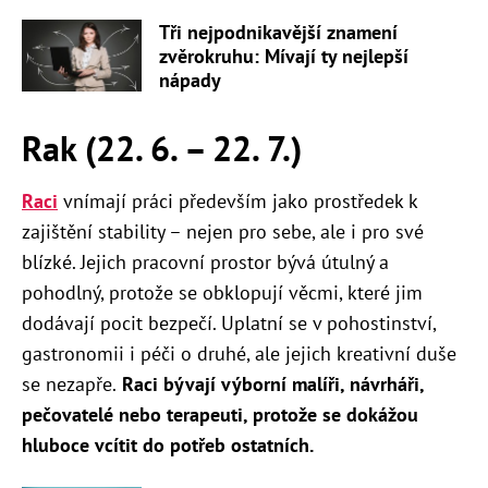
Tři nejpodnikavější znamení
zvěrokruhu: Mívají ty nejlepší
nápady
Rak (22. 6. – 22. 7.)
Raci
vnímají práci především jako prostředek k
zajištění stability – nejen pro sebe, ale i pro své
blízké. Jejich pracovní prostor bývá útulný a
pohodlný, protože se obklopují věcmi, které jim
dodávají pocit bezpečí. Uplatní se v pohostinství,
gastronomii i péči o druhé, ale jejich kreativní duše
se nezapře.
Raci bývají výborní malíři, návrháři,
pečovatelé nebo terapeuti, protože se dokážou
hluboce vcítit do potřeb ostatních.