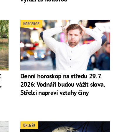
HOROSKOP
.
Denní horoskop na středu 29. 7.
,
2026: Vodnáři budou vážit slova,
Střelci napraví vztahy činy
ÚPLNĚK