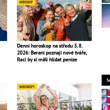
HOROSKOP
vé bližní s veškerým nasazením bránit. Jako nepřítel však
ní, činorodí, houževnatí. Udržují si široké spektrum
. Chtějí být vždy mezi nejlepšími a často se jim to
tě chtějí hodně dokázat, ale soukromí si pečlivě střeží.
Denní horoskop na středu 5. 8.
2026: Berani poznají nové tváře,
Raci by si měli hlídat peníze
pinel i turmalín a korály, onyx, hematit.
ků, těm se věnuje buď naplno, nebo vůbec, např. lední
vé a extrémní sporty, špionážní filmy, pornofilmy,
mická až divoká, ale i monotónní hudba, noční kluby,
S
HOROSKOPY
 o magii a mystice, sex a pornografie, špionážní
. Schiller
, idealismus, platonismus, spiritualita,