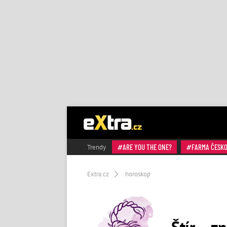
ARE YOU THE ONE?
FARMA ČESK
Trendy
Extra.cz
horoskop
Štír – 