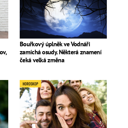
Bouřkový úplněk ve Vodnáři
ov,
zamíchá osudy. Některá znamení
čeká velká změna
HOROSKOP