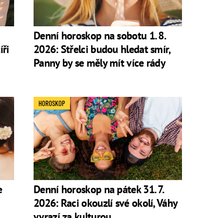
Denní horoskop na sobotu 1. 8.
íři
2026: Střelci budou hledat smír,
Panny by se měly mít více rády
HOROSKOP
e
Denní horoskop na pátek 31. 7.
2026: Raci okouzlí své okolí, Váhy
vyrazí za kulturou