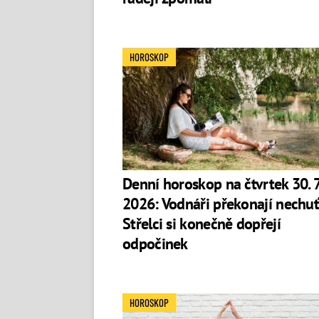
HOROSKOP
Denní horoskop na čtvrtek 30. 7
2026: Vodnáři překonají nechuť
Střelci si konečně dopřejí
odpočinek
HOROSKOP