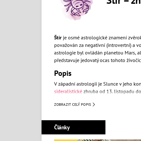
Štír
je osmé astrologické znamení zvěro
považován za negativní (introvertní) a 
astrologie byl ovládán planetou Mars, a
představuje jedovatý ocas tohoto živočic
Popis
V západní astrologii je Slunce v jeho kon
sideralistické
zhruba od 13. listopadu do 
Štíři na první pohled působí pasivně a n
ZOBRAZIT CELÝ POPIS
vyčkají na správnou chvíli, přičemž dokáž
snadné je vyvést z míry, ale na staré kři
intuici, přísný úsudek a vrozený psychol
Články
něj ruku v ruce, nesnáší povrchní lidi.