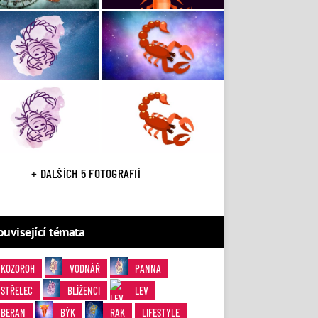
+ DALŠÍCH 5 FOTOGRAFIÍ
ouvisející témata
KOZOROH
VODNÁŘ
PANNA
STŘELEC
BLÍŽENCI
LEV
BERAN
BÝK
RAK
LIFESTYLE