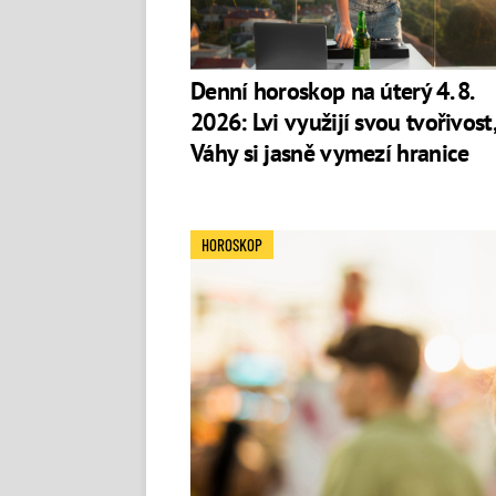
Celebrity v tomto znamení 
Katy Perry, zpěvačka
(1984)
Pablo Picasso, malíř
(†1973)
Denní horoskop na úterý 4. 8.
Julia Roberts, herečka
1967)
2026: Lvi využijí svou tvořivost,
František Černý, hudebník (1957)
Diego Maradona, fotbalista
(†2020)
Váhy si jasně vymezí hranice
Marta Kubišová, zpěvačka
(1942)
Pavel Zedníček, herec
(1949)
HOROSKOP