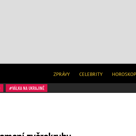
ZPRÁVY
CELEBRITY
HOROSKO
O
VÁLKA NA UKRAJINĚ
znamení zvěrokruhu