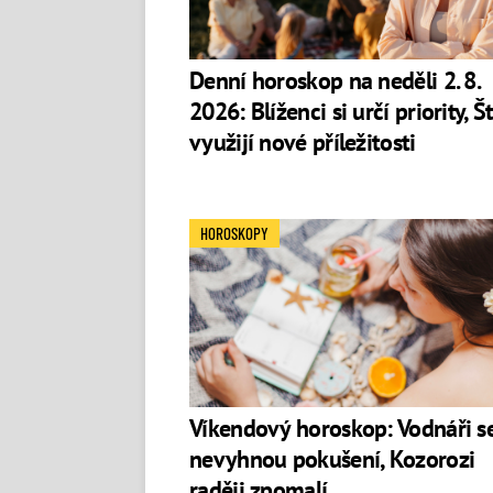
Denní horoskop na neděli 2. 8.
2026: Blíženci si určí priority, Št
využijí nové příležitosti
HOROSKOPY
Víkendový horoskop: Vodnáři s
nevyhnou pokušení, Kozorozi
raději zpomalí