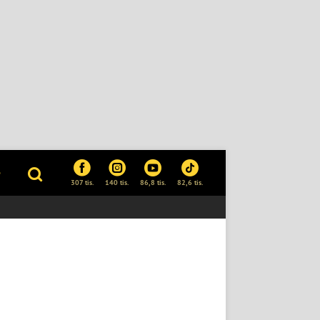
P
307 tis.
140 tis.
86,8 tis.
82,6 tis.