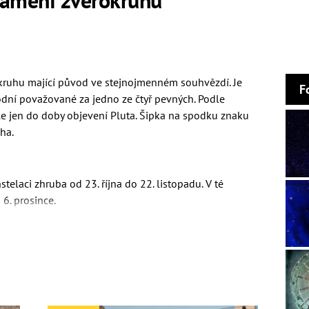
kruhu mající původ ve stejnojmenném souhvězdí. Je
F
vodní považované za jedno ze čtyř pevných. Podle
le jen do doby objevení Pluta. Šipka na spodku znaku
ha.
stelaci zhruba od 23. října do 22. listopadu. V té
6. prosince.
enápadně, ale skrývají v sobě přemíru energie. Vždy rádi
í čekat velmi dlouho. Mají silnou vůli a vřelé city. Není
vdy nezapomínají a umí je oplatit. Mají silně vyvinutou
ogický talent. Zlomyslnost a vysoký idealismus jdou u