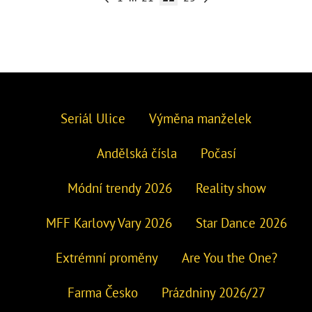
Seriál Ulice
Výměna manželek
Andělská čísla
Počasí
Módní trendy 2026
Reality show
MFF Karlovy Vary 2026
Star Dance 2026
Extrémní proměny
Are You the One?
Farma Česko
Prázdniny 2026/27