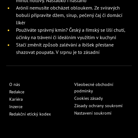
minut hotový. Nasladko i naslano
Arónii nemusíte obcházet obloukem. Ze svíravých
bobulí připravíte džem, sirup, pečený čaj či domácí
likér
Používáte správný kmín? Český a římský se liší chutí,
účinky na trávení či ideálním využitím v kuchyni
Stačí změnit způsob zalévání a ibišek přestane
shazovat poupata. V srpnu je to zásadní
O nás
Všeobecné obchodní
podmínky
Redakce
Cookies zásady
Kariéra
Zásady ochrany soukromí
Inzerce
Nastavení soukromí
Redakční etický kodex