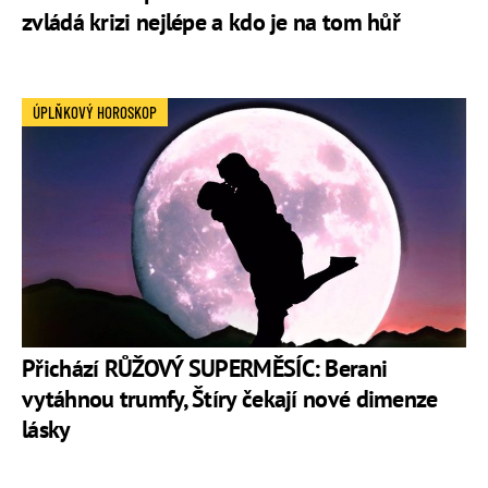
zvládá krizi nejlépe a kdo je na tom hůř
ÚPLŇKOVÝ HOROSKOP
Přichází RŮŽOVÝ SUPERMĚSÍC: Berani
vytáhnou trumfy, Štíry čekají nové dimenze
lásky