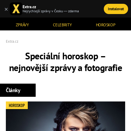
Extra.cz
×
Instalovat
TÉMATA
Nejrychlejší zprávy v Česku — zdarma
ZPRÁVY
CELEBRITY
HOROSKOP
Extra.cz
Speciální horoskop –
nejnovější zprávy a fotografie
Články
HOROSKOP