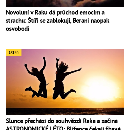
Novoluní v Raku dá průchod emocím a
strachu: Štíři se zablokují, Berani naopak
osvobodí
ASTRO
Slunce přechází do souhvězdí Raka a začíná
ASTRONOMICKÉ LÉTO: Blížence čekají žhavé