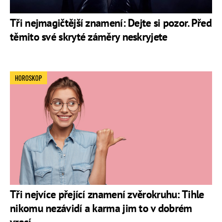
Tři nejmagičtější znamení: Dejte si pozor. Před
těmito své skryté záměry neskryjete
HOROSKOP
Tři nejvíce přející znamení zvěrokruhu: Tihle
nikomu nezávidí a karma jim to v dobrém