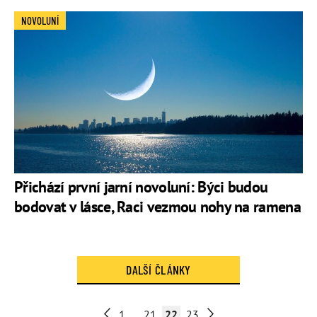
NOVOLUNÍ
Přichází první jarní novoluní: Býci budou
bodovat v lásce, Raci vezmou nohy na ramena
DALŠÍ ČLÁNKY
1
...
21
22
23