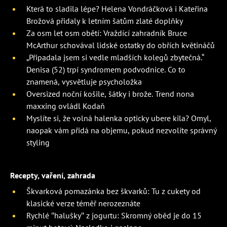
Která to sladila lépe? Helena Vondráčková i Kateřina
Brožová přidaly k letním šatům zlaté doplňky
Za osm let osm obětí: Vraždící zahradník Bruce
McArthur schovával lidské ostatky do obřích květináčů
„Připadala jsem si vedle mladších kolegů zbytečná.“
Denisa (52) trpí syndromem podvodnice. Co to
znamená, vysvětluje psycholožka
Oversized noční košile, šátky i brože. Trend nona
maxxing ovládl Kodaň
Myslíte si, že volná halenka opticky ubere kila? Omyl,
naopak vám přidá na objemu, pokud nezvolíte správný
styling
Recepty, vaření, zahrada
Škvarková pomazánka bez škvarků: Tu z cukety od
klasické verze téměř nerozeznáte
Rychlé "halušky" z jogurtu: Skromný oběd je do 15