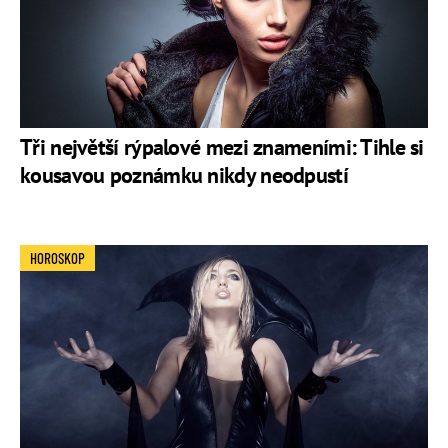
Tři největší rýpalové mezi znameními: Tihle si
kousavou poznámku nikdy neodpustí
HOROSKOP