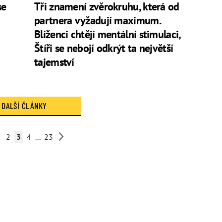
se
Tři znamení zvěrokruhu, která od
partnera vyžadují maximum.
Blíženci chtějí mentální stimulaci,
Štíři se nebojí odkrýt ta největší
tajemství
DALŠÍ ČLÁNKY
2
3
4
...
23