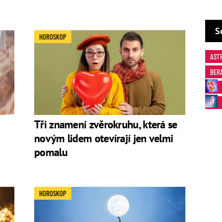
S
HOROSKOP
AST
BER
Tři znamení zvěrokruhu, která se
novým lidem otevírají jen velmi
pomalu
HOROSKOP