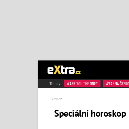
ARE YOU THE ONE?
FARMA ČESK
Trendy
Extra.cz
Speciální horoskop 