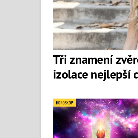
Tři znamení zvěr
izolace nejlepší
HOROSKOP