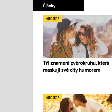
Články
HOROSKOP
Tři znamení zvěrokruhu, která
maskují své city humorem
HOROSKOP