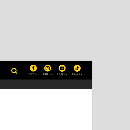
P
307 tis.
140 tis.
86,8 tis.
82,6 tis.