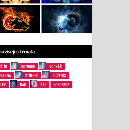
ouvisející témata
ŠTÍR
KOZOROH
VODNÁŘ
PANNA
STŘELEC
BLÍŽENCI
LEV
RAK
BÝK
HOROSKOP