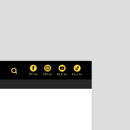
P
307 tis.
140 tis.
86,8 tis.
82,6 tis.