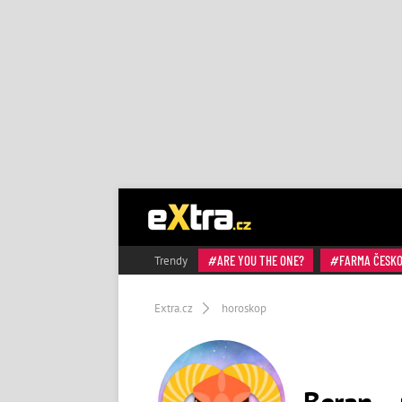
ARE YOU THE ONE?
FARMA ČESK
Trendy
Extra.cz
horoskop
Beran –