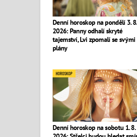
Denní horoskop na pondělí 3. 8.
2026: Panny odhalí skryté
tajemství, Lvi zpomalí se svými
plány
HOROSKOP
Denní horoskop na sobotu 1. 8.
2026: Střelci budou hledat smír