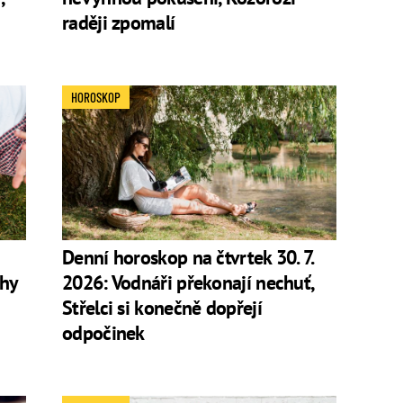
raději zpomalí
HOROSKOP
Denní horoskop na čtvrtek 30. 7.
áhy
2026: Vodnáři překonají nechuť,
Střelci si konečně dopřejí
odpočinek