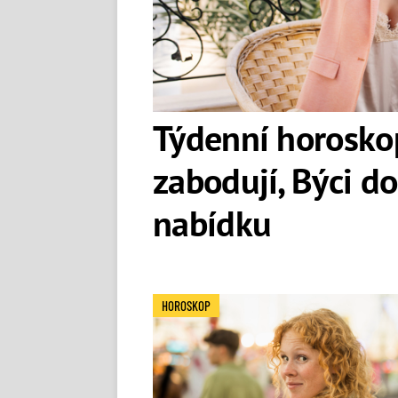
Lady Gaga
(1986)
Ester Ledecká
(1995)
Týdenní horoskop:
zabodují, Býci d
nabídku
HOROSKOP