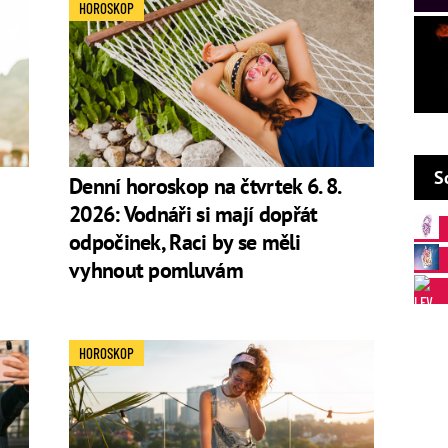
HOROSKOP
 upřednostní sebe před ostatními.
ní. Neradi hrají hry na schovávanou, raději všechno
 ovládají, bývají dost
exhibicionističtí
a nebojí se
oli. Emoce neskrývají, rádi se davu kolem sebe vystavují
S
Denní horoskop na čtvrtek 6. 8.
hnivý opál.
2026: Vodnáři si mají dopřát
odpočinek, Raci by se měli
vyhnout pomluvám
. Jako lídr
chce vládnout
, ne být ovládán.
ázdněni. Při domlouvání schůzky termín několikrát
HOROSKOP
ruhý je ještě více vytížen než on, udělá to na něj
, jednejte nečekaně. Má rád vše nové a nestandardní.
, pak se zcela nepodřizujte. Rád o něco usiluje, ale