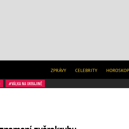
ZPRÁVY
CELEBRITY
HOROSKO
O
VÁLKA NA UKRAJINĚ
 znamení zvěrokruhu