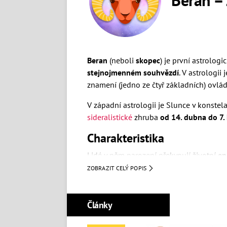
Beran
(neboli
skopec
) je první astrolo
stejnojmenném souhvězdí
. V astrologii
znamení (jedno ze čtyř základních) ovl
V západní astrologii je Slunce v konste
sideralistické
zhruba
od 14. dubna do 7.
Charakteristika
Lidé v něm narození překypují životní
en
pro něco nadchnou. Chtěli by mít všechno
ZOBRAZIT CELÝ POPIS
mohou díky těmto vlastnostem dotáhnout
do
sporů a hádek
.
Články
Jsou spontánní a bezstarostní,
věčně něc
zápalem se vrhají do řady věcí, ale čas