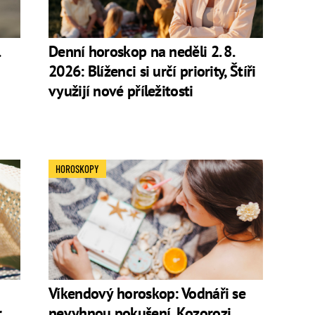
Denní horoskop na neděli 2. 8.
2026: Blíženci si určí priority, Štíři
využijí nové příležitosti
HOROSKOPY
Víkendový horoskop: Vodnáři se
,
nevyhnou pokušení, Kozorozi