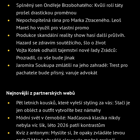
Splněný sen Ondřeje Brzobohatého: Kvůli roli táty
prošel drastickou proměnou
Nepochopitelná rána pro Marka Ztraceného. Leoš
Mareš ho využil pro vlastní promo
Produkce skandální reality show hasí další průšvih.
Hazard se zdravím soutěžícího, šlo o život
Vojta Kotek odhalil tajemství nové řady Zrádců:
Prozradil, co vše bude jinak
Jaromíra Soukupa zmlátili na jeho zahradě: Trest pro
pachatele bude přísný, varuje advokát
Nejnovější z partnerských webů
Pět letních kousků, které vyřeší styling za vás: Stačí je
jen obléct a outfit vytvoříte bez námahy
Módní svět v černobílé: Nadčasová klasika nikdy
nebyla víc šik, léto 2026 patří kontrastům
Kvíz z antonym: Myslíte si, že opaky zvládáte levou