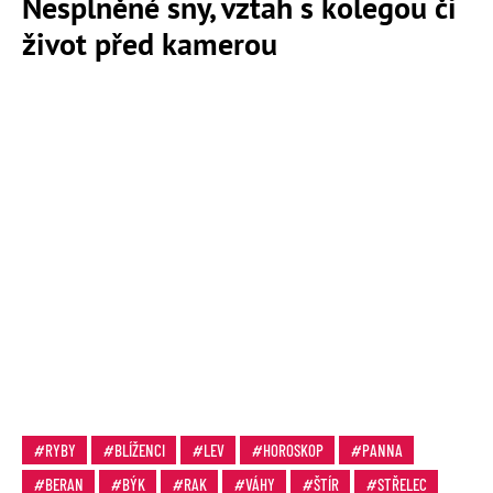
Nesplněné sny, vztah s kolegou či
život před kamerou
RYBY
BLÍŽENCI
LEV
HOROSKOP
PANNA
BERAN
BÝK
RAK
VÁHY
ŠTÍR
STŘELEC