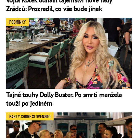
Vojta Kotek odhalil tajemství nové řady
Zrádců: Prozradil, co vše bude jinak
PODMÍNKY
Tajné touhy Dolly Buster. Po smrti manžela
touží po jediném
PARTY SHORE SLOVENSKO