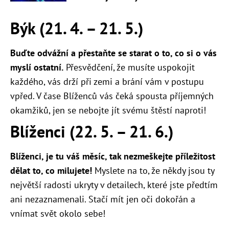
Býk (21. 4. – 21. 5.)
Buďte odvážní a přestaňte se starat o to, co si o vás
myslí ostatní.
Přesvědčení, že musíte uspokojit
každého, vás drží při zemi a brání vám v postupu
vpřed. V čase Blíženců vás čeká spousta příjemných
okamžiků, jen se nebojte jít svému štěstí naproti!
Blíženci (22. 5. – 21. 6.)
Blíženci, je tu váš měsíc, tak nezmeškejte příležitost
dělat to, co milujete!
Myslete na to, že někdy jsou ty
největší radosti ukryty v detailech, které jste předtím
ani nezaznamenali. Stačí mít jen oči dokořán a
vnímat svět okolo sebe!