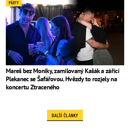
PÁRTY
Mareš bez Moniky, zamilovaný Kašák a zářící
Plekanec se Šafářovou. Hvězdy to rozjely na
koncertu Ztraceného
DALŠÍ ČLÁNKY