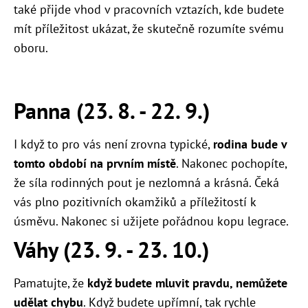
také přijde vhod v pracovních vztazích, kde budete
mít příležitost ukázat, že skutečně rozumíte svému
oboru.
Panna (23. 8. - 22. 9.)
I když to pro vás není zrovna typické,
rodina bude v
tomto období na prvním místě
. Nakonec pochopíte,
že síla rodinných pout je nezlomná a krásná. Čeká
vás plno pozitivních okamžiků a příležitostí k
úsměvu. Nakonec si užijete pořádnou kopu legrace.
Váhy (23. 9. - 23. 10.)
Pamatujte, že
k
dyž budete mluvit pravdu, nemůžete
udělat chybu
. Když budete upřímní, tak rychle