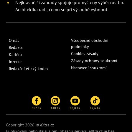
Nejkrásnější zahrady spojuje promyšlený výběr rostlin.
Architektka radí, čemu se při výsadbě vyhnout
O nás
Všeobecné obchodní
podmínky
Redakce
Cookies zásady
Kariéra
Zásady ochrany soukromí
Inzerce
Nastavení soukromí
Redakční etický kodex
307 tis.
140 tis.
86,8 tis.
82,6 tis.
Copyright 2026 © eXtra.cz
Publikování nebo další šíření obsahu serveru
eXtra.cz
je bez