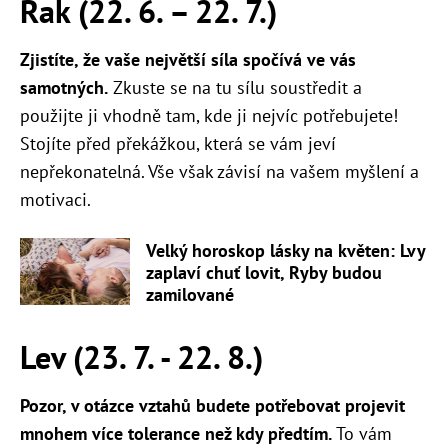
Rak (22. 6. – 22. 7.)
Zjistíte, že vaše největší síla spočívá ve vás
samotných.
Zkuste se na tu sílu soustředit a
použijte ji vhodně tam, kde ji nejvíc potřebujete!
Stojíte před překážkou, která se vám jeví
nepřekonatelná. Vše však závisí na vašem myšlení a
motivaci.
Velký horoskop lásky na květen: Lvy
zaplaví chuť lovit, Ryby budou
zamilované
Lev (23. 7. - 22. 8.)
Pozor, v otázce vztahů budete potřebovat projevit
mnohem více tolerance než kdy předtím.
To vám