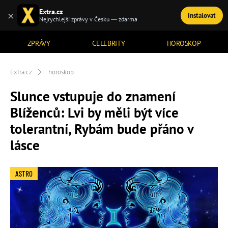
Extra.cz
×
Instalovat
TÉMATA
Nejrychlejší zprávy v Česku — zdarma
ZPRÁVY
CELEBRITY
HOROSKOP
Extra.cz
horoskop
Slunce vstupuje do znamení
Blíženců: Lvi by měli být více
tolerantní, Rybám bude přáno v
lásce
ASTRO