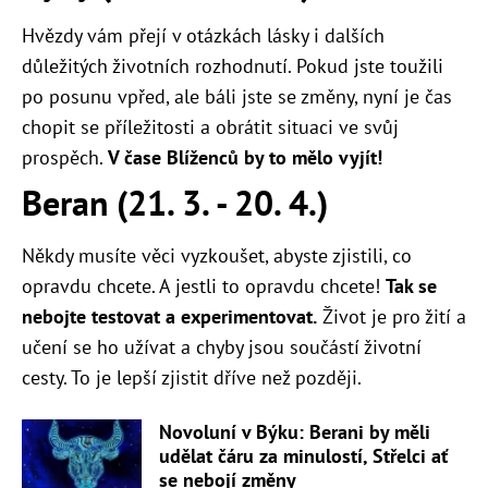
Hvězdy vám přejí v otázkách lásky i dalších
důležitých životních rozhodnutí. Pokud jste toužili
po posunu vpřed, ale báli jste se změny, nyní je čas
chopit se příležitosti a obrátit situaci ve svůj
prospěch.
V čase Blíženců by to mělo vyjít!
Beran (21. 3. - 20. 4.)
Někdy musíte věci vyzkoušet, abyste zjistili, co
opravdu chcete. A jestli to opravdu chcete!
Tak se
nebojte testovat a experimentovat.
Život je pro žití a
učení se ho užívat a chyby jsou součástí životní
cesty. To je lepší zjistit dříve než později.
Novoluní v Býku: Berani by měli
udělat čáru za minulostí, Střelci ať
se nebojí změny