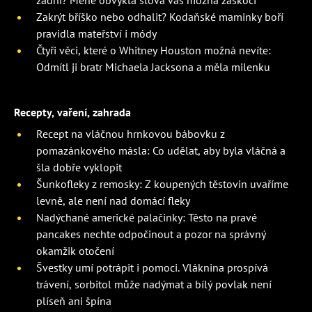
zadní? Méně obvyklá slova vás možná zaskočí
Zakrýt bříško nebo odhalit? Kodaňské maminky boří
pravidla mateřství i módy
Čtyři věci, které o Whitney Houston možná nevíte:
Odmítl ji bratr Michaela Jacksona a měla milenku
Recepty, vaření, zahrada
Recept na vláčnou hrnkovou bábovku z
pomazánkového másla: Co udělat, aby byla vláčná a
šla dobře vyklopit
Šunkofleky z remosky: Z koupených těstovin uvaříme
levně, ale není nad domácí fleky
Nadýchané americké palačinky: Těsto na pravé
pancakes nechte odpočinout a pozor na správný
okamžik otočení
Švestky umí potrápit i pomoci. Vláknina prospívá
trávení, sorbitol může nadýmat a bílý povlak není
plíseň ani špína