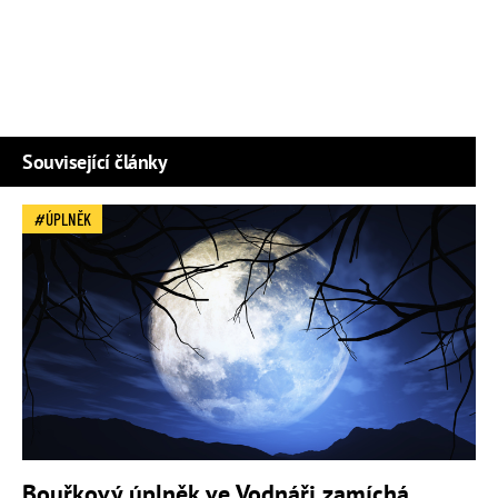
Související články
ÚPLNĚK
Bouřkový úplněk ve Vodnáři zamíchá