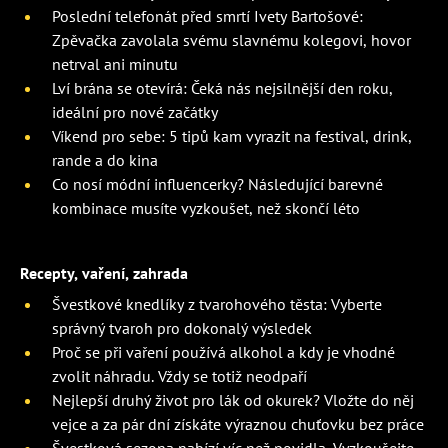
Poslední telefonát před smrtí Ivety Bartošové:
Zpěvačka zavolala svému slavnému kolegovi, hovor
netrval ani minutu
Lví brána se otevírá: Čeká nás nejsilnější den roku,
ideální pro nové začátky
Víkend pro sebe: 5 tipů kam vyrazit na festival, drink,
rande a do kina
Co nosí módní influencerky? Následující barevné
kombinace musíte vyzkoušet, než skončí léto
Recepty, vaření, zahrada
Švestkové knedlíky z tvarohového těsta: Vyberte
správný tvaroh pro dokonalý výsledek
Proč se při vaření používá alkohol a kdy je vhodné
zvolit náhradu. Vždy se totiž neodpaří
Nejlepší druhý život pro lák od okurek? Vložte do něj
vejce a za pár dní získáte výraznou chuťovku bez práce