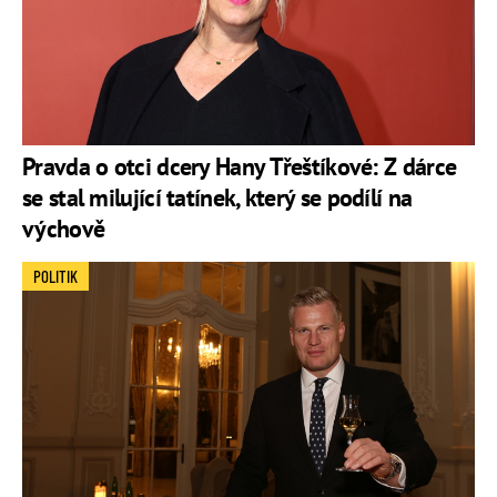
Pravda o otci dcery Hany Třeštíkové: Z dárce
se stal milující tatínek, který se podílí na
výchově
POLITIK