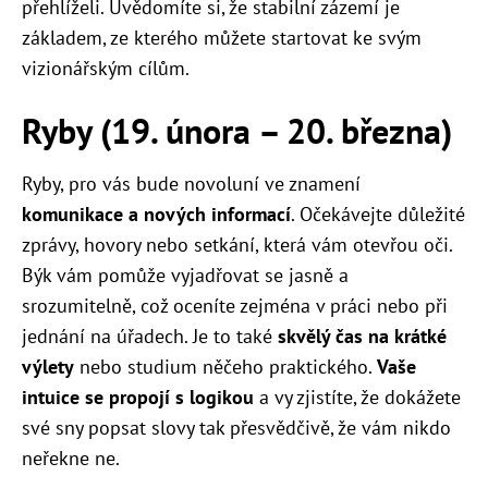
přehlíželi. Uvědomíte si, že stabilní zázemí je
základem, ze kterého můžete startovat ke svým
vizionářským cílům.
Ryby (19. února – 20. března)
Ryby, pro vás bude novoluní ve znamení
komunikace a nových informací
. Očekávejte důležité
zprávy, hovory nebo setkání, která vám otevřou oči.
Býk vám pomůže vyjadřovat se jasně a
srozumitelně, což oceníte zejména v práci nebo při
jednání na úřadech. Je to také
skvělý čas na krátké
výlety
nebo studium něčeho praktického.
Vaše
intuice se propojí s logikou
a vy zjistíte, že dokážete
své sny popsat slovy tak přesvědčivě, že vám nikdo
neřekne ne.