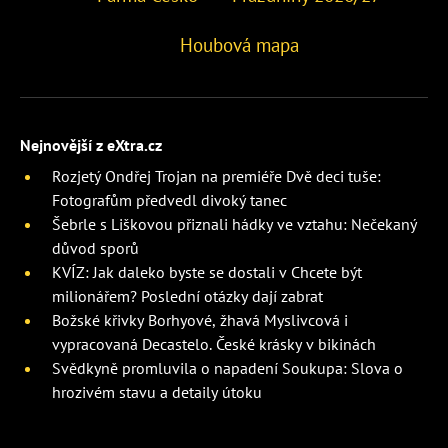
Houbová mapa
Nejnovější z eXtra.cz
Rozjetý Ondřej Trojan na premiéře Dvě deci tuše:
Fotografům předvedl divoký tanec
Šebrle s Liškovou přiznali hádky ve vztahu: Nečekaný
důvod sporů
KVÍZ: Jak daleko byste se dostali v Chcete být
milionářem? Poslední otázky dají zabrat
Božské křivky Borhyové, žhavá Myslivcová i
vypracovaná Decastelo. České krásky v bikinách
Svědkyně promluvila o napadení Soukupa: Slova o
hrozivém stavu a detaily útoku