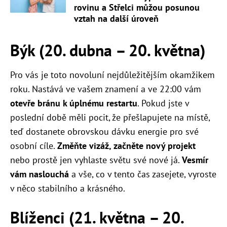
rovinu a Střelci můžou posunou
vztah na další úroveň
Býk (20. dubna – 20. května)
Pro vás je toto novoluní nejdůležitějším okamžikem
roku. Nastává ve vašem znamení a ve 22:00 vám
otevře bránu k úplnému restartu
. Pokud jste v
poslední době měli pocit, že přešlapujete na místě,
teď dostanete obrovskou dávku energie pro své
osobní cíle.
Změňte vizáž, začněte nový projekt
nebo prostě jen vyhlaste světu své nové já.
Vesmír
vám naslouchá
a vše, co v tento čas zasejete, vyroste
v něco stabilního a krásného.
Blíženci (21. května – 20.