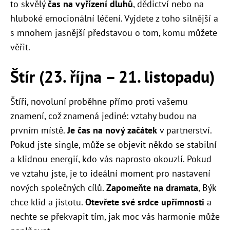
to skvělý
čas na vyřízení dluhů
, dědictví nebo na
hluboké emocionální léčení. Vyjdete z toho silnější a
s mnohem jasnější představou o tom, komu můžete
věřit.
Štír (23. října – 21. listopadu)
Štíři, novoluní proběhne přímo proti vašemu
znamení, což znamená jediné: vztahy budou na
prvním místě.
Je čas na nový začátek
v partnerství.
Pokud jste single, může se objevit někdo se stabilní
a klidnou energií, kdo vás naprosto okouzlí. Pokud
ve vztahu jste, je to ideální moment pro nastavení
nových společných cílů.
Zapomeňte na dramata
, Býk
chce klid a jistotu.
Otevřete své srdce upřímnosti
a
nechte se překvapit tím, jak moc vás harmonie může