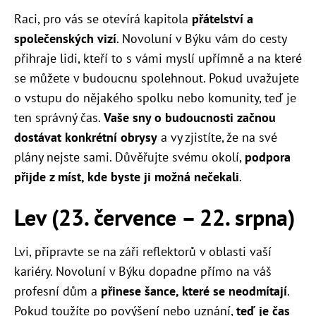
Raci, pro vás se otevírá kapitola
přátelství a
společenských vizí
. Novoluní v Býku vám do cesty
přihraje lidi, kteří to s vámi myslí upřímně a na které
se můžete v budoucnu spolehnout. Pokud uvažujete
o vstupu do nějakého spolku nebo komunity, teď je
ten správný čas.
Vaše sny o budoucnosti začnou
dostávat konkrétní obrysy
a vy zjistíte, že na své
plány nejste sami. Důvěřujte svému okolí,
podpora
přijde z míst, kde byste ji možná nečekali
.
Lev (23. července – 22. srpna)
Lvi, připravte se na záři reflektorů v oblasti vaší
kariéry. Novoluní v Býku dopadne přímo na váš
profesní dům a
přinese šance, které se neodmítají
.
Pokud toužíte po povýšení nebo uznání,
teď je čas