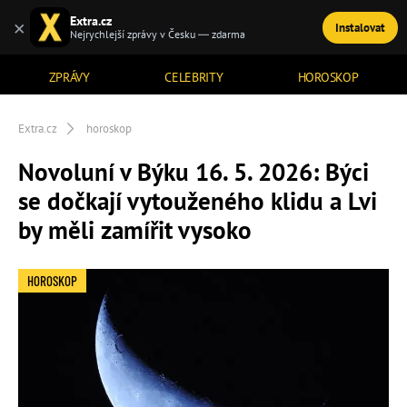
Extra.cz
×
Instalovat
TÉMATA
Nejrychlejší zprávy v Česku — zdarma
ZPRÁVY
CELEBRITY
HOROSKOP
Extra.cz
horoskop
Novoluní v Býku 16. 5. 2026: Býci
se dočkají vytouženého klidu a Lvi
by měli zamířit vysoko
HOROSKOP