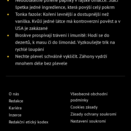
Neodolatelné plněné papriky v rajské omáčce. Stačí
špetka jedné ingredience, která povýší celý pokrm
Tonka fazole: Koření levnější a dostupnější než
vanilka. Kvůli jedné látce má kontroverzní pověst a v
USA je zakázané
Broskve prospívají trávení i imunitě: Hodí se do
dezertů, k masu či do limonád. Vyzkoušejte trik na
rychlé loupání
Nechte plevel schválně vyklíčit. Záhony vydrží
mnohem déle bez plevele
O nás
Všeobecné obchodní
podmínky
Redakce
Cookies zásady
Kariéra
Zásady ochrany soukromí
Inzerce
Nastavení soukromí
Redakční etický kodex