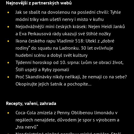
Nejnovější z partnerských webů
Jak se sbalit na dovolenou na poslední chvíli: Tyhle
módní triky vám ušetří nervy i místo v kufru
Nejodvážnější mini českých krásek: Nejen Heidi Janků
a Eva Perkausová rády ukazují své štíhlé nožky
Ikona českého rapu Vladimír 518: Utekl z „dobré
rodiny“ do squatu na Ladronku. 30 let ovlivňuje
hudební scénu a dobyl svět kultury
Týdenní horoskop od 10. srpna: Lvům se obrací život,
Štíři uspějí a Ryby zpomalí
Proč Skandinávky nikdy neříkají, že nemají co na sebe?
Okopírujte jejich šatník a pochopíte...
Recepty, vaření, zahrada
Coca-Cola zmizela z Penny. Oblíbenou limonádu v
regálech nenajdete, důvodem je spor s výrobcem a
„hra nervů“