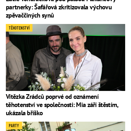
partnerky: Šafářová zkritizovala výchovu
zpěvaččiných synů
TĚHOTENSTVÍ
Vítězka Zrádců poprvé od oznámení
těhotenství ve společnosti: Mia září štěstím,
ukázala bříško
PARTY