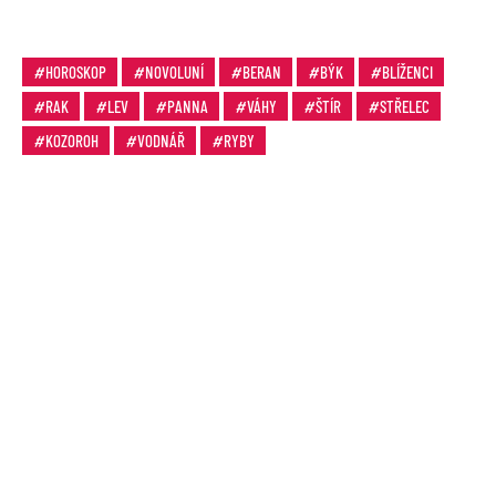
HOROSKOP
NOVOLUNÍ
BERAN
BÝK
BLÍŽENCI
RAK
LEV
PANNA
VÁHY
ŠTÍR
STŘELEC
KOZOROH
VODNÁŘ
RYBY