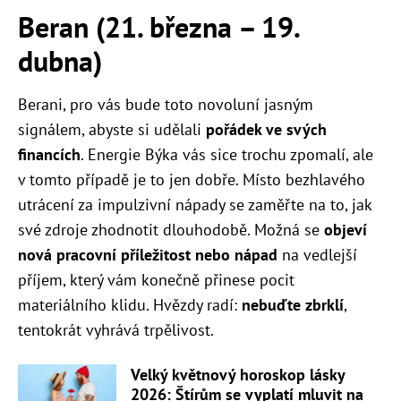
Beran (21. března – 19.
dubna)
Berani, pro vás bude toto novoluní jasným
signálem, abyste si udělali
pořádek ve svých
financích
. Energie Býka vás sice trochu zpomalí, ale
v tomto případě je to jen dobře. Místo bezhlavého
utrácení za impulzivní nápady se zaměřte na to, jak
své zdroje zhodnotit dlouhodobě. Možná se
objeví
nová pracovní příležitost nebo nápad
na vedlejší
příjem, který vám konečně přinese pocit
materiálního klidu. Hvězdy radí:
nebuďte zbrklí
,
tentokrát vyhrává trpělivost.
Velký květnový horoskop lásky
2026: Štírům se vyplatí mluvit na