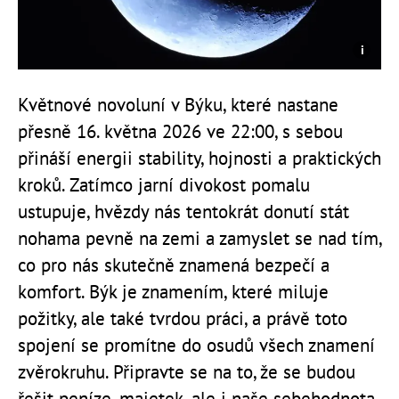
Květnové novoluní v Býku, které nastane
přesně 16. května 2026 ve 22:00, s sebou
přináší energii stability, hojnosti a praktických
kroků. Zatímco jarní divokost pomalu
ustupuje, hvězdy nás tentokrát donutí stát
nohama pevně na zemi a zamyslet se nad tím,
co pro nás skutečně znamená bezpečí a
komfort. Býk je znamením, které miluje
požitky, ale také tvrdou práci, a právě toto
spojení se promítne do osudů všech znamení
zvěrokruhu. Připravte se na to, že se budou
řešit peníze, majetek, ale i naše sebehodnota.