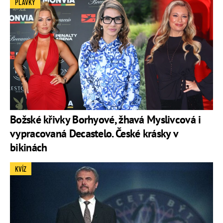
PLAVKY
Božské křivky Borhyové, žhavá Myslivcová i
vypracovaná Decastelo. České krásky v
bikinách
KVÍZ