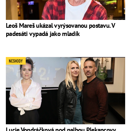
Leoš Mareš ukázal vyrýsovanou postavu. V
padesáti vypadá jako mladík
NESHODY
Lucie Vondráčková pod palbou Plekancovy