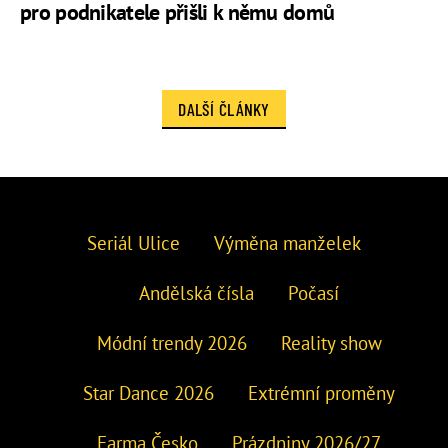
pro podnikatele přišli k němu domů
DALŠÍ ČLÁNKY
Seriál Ulice
Výměna manželek
Andělská čísla
Počasí
Módní trendy 2026
Reality show
Star Dance 2026
Extrémní proměny
Farma Česko
Prázdniny 2026/27