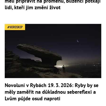
měli připravit na proměnu, Blíženci potkají
lidi, kteří jim změní život
HOROSKOP
Novoluní v Rybách 19. 3. 2026: Ryby by se
měly zaměřit na důkladnou sebereflexi a
Lvům půjde osud naproti