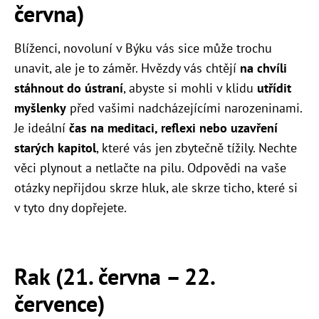
června)
Blíženci, novoluní v Býku vás sice může trochu
unavit, ale je to záměr. Hvězdy vás chtějí
na chvíli
stáhnout do ústraní
, abyste si mohli v klidu
utřídit
myšlenky
před vašimi nadcházejícími narozeninami.
Je ideální
čas na meditaci, reflexi nebo uzavření
starých kapitol
, které vás jen zbytečně tížily. Nechte
věci plynout a netlačte na pilu. Odpovědi na vaše
otázky nepřijdou skrze hluk, ale skrze ticho, které si
v tyto dny dopřejete.
Rak (21. června – 22.
července)