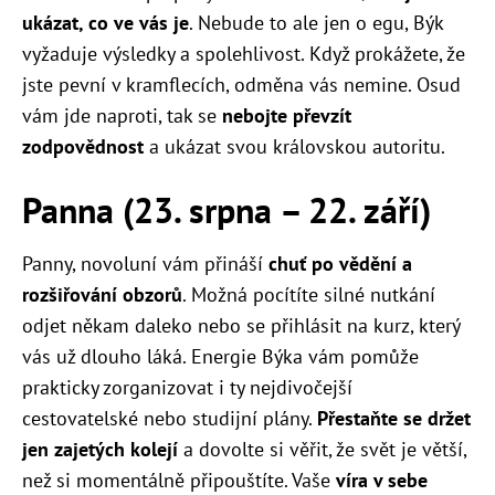
ukázat, co ve vás je
. Nebude to ale jen o egu, Býk
vyžaduje výsledky a spolehlivost. Když prokážete, že
jste pevní v kramflecích, odměna vás nemine. Osud
vám jde naproti, tak se
nebojte převzít
zodpovědnost
a ukázat svou královskou autoritu.
Panna (23. srpna – 22. září)
Panny, novoluní vám přináší
chuť po vědění a
rozšiřování obzorů
. Možná pocítíte silné nutkání
odjet někam daleko nebo se přihlásit na kurz, který
vás už dlouho láká. Energie Býka vám pomůže
prakticky zorganizovat i ty nejdivočejší
cestovatelské nebo studijní plány.
Přestaňte se držet
jen zajetých kolejí
a dovolte si věřit, že svět je větší,
než si momentálně připouštíte. Vaše
víra v sebe