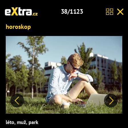
38/1123
horoskop
Předchozí
Další
léto, muž, park