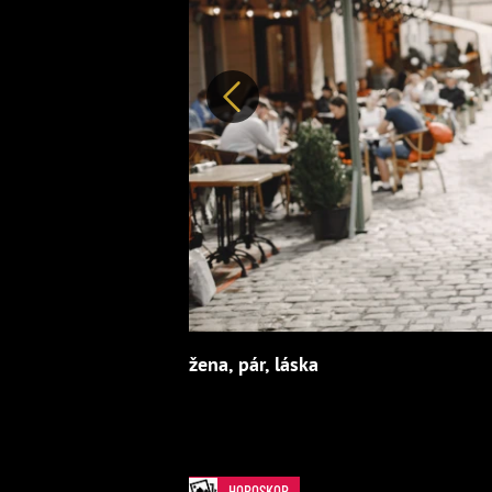
Předchozí
žena, pár, láska
HOROSKOP