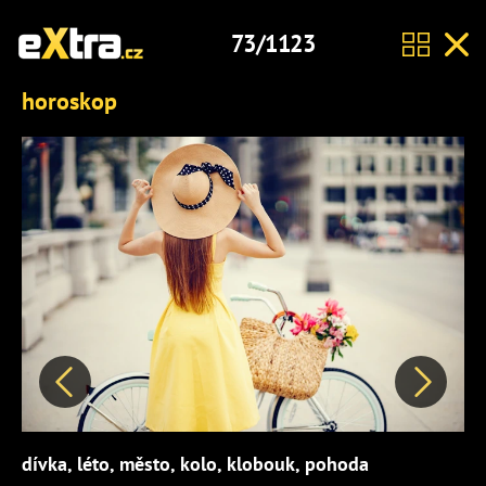
73/1123
horoskop
Předchozí
Další
dívka, léto, město, kolo, klobouk, pohoda