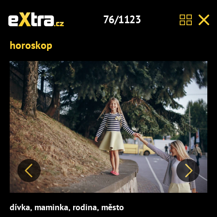
76/1123
horoskop
Předchozí
Další
dívka, maminka, rodina, město