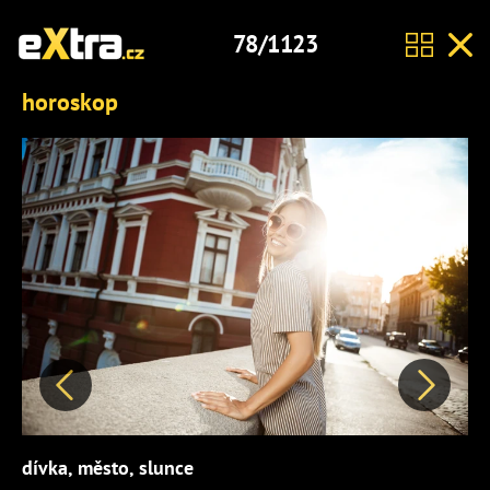
78/1123
horoskop
Předchozí
Další
dívka, město, slunce