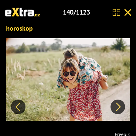
140/1123
horoskop
Předchozí
Další
Freepik