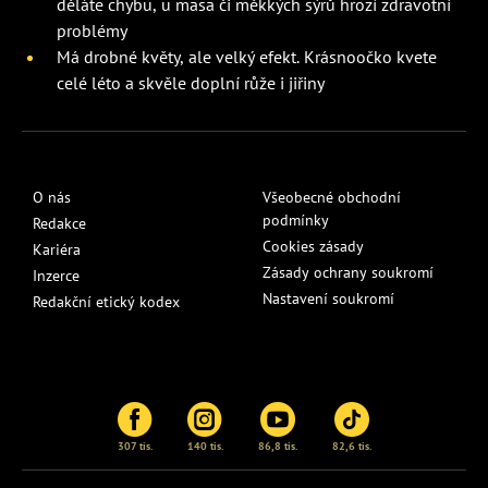
děláte chybu, u masa či měkkých sýrů hrozí zdravotní
problémy
Má drobné květy, ale velký efekt. Krásnoočko kvete
celé léto a skvěle doplní růže i jiřiny
O nás
Všeobecné obchodní
podmínky
Redakce
Cookies zásady
Kariéra
Zásady ochrany soukromí
Inzerce
Nastavení soukromí
Redakční etický kodex
307 tis.
140 tis.
86,8 tis.
82,6 tis.