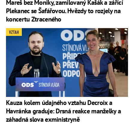
Mareš bez Moniky, zamilovaný Kašák a zářící
Plekanec se Šafářovou. Hvězdy to rozjely na
koncertu Ztraceného
VZTAH
Kauza kolem údajného vztahu Decroix a
Havránka graduje: Drsná reakce manželky a
záhadná slova exministryně