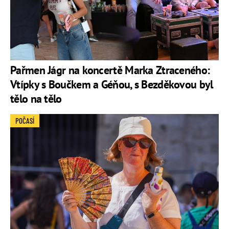
Pařmen Jágr na koncertě Marka Ztraceného:
Vtípky s Boučkem a Géňou, s Bezděkovou byl
tělo na tělo
POČASÍ