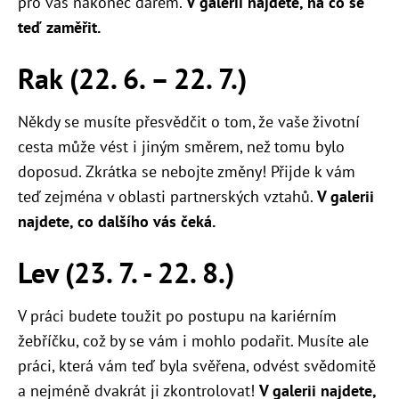
pro vás nakonec darem.
V galerii najdete, na co se
teď zaměřit.
Rak (22. 6. – 22. 7.)
Někdy se musíte přesvědčit o tom, že vaše životní
cesta může vést i jiným směrem, než tomu bylo
doposud. Zkrátka se nebojte změny! Přijde k vám
teď zejména v oblasti partnerských vztahů.
V galerii
najdete, co dalšího vás čeká.
Lev (23. 7. - 22. 8.)
V práci budete toužit po postupu na kariérním
žebříčku, což by se vám i mohlo podařit. Musíte ale
práci, která vám teď byla svěřena, odvést svědomitě
a nejméně dvakrát ji zkontrolovat!
V galerii najdete,