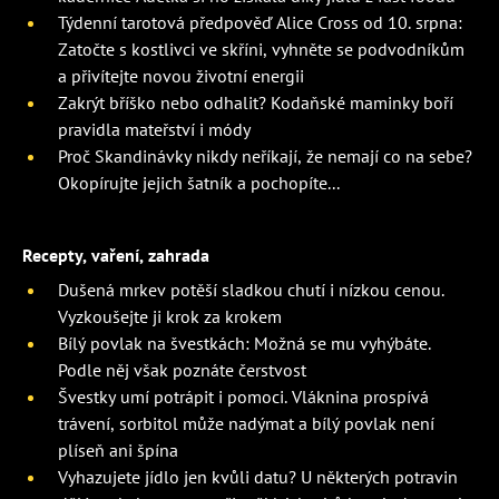
Týdenní tarotová předpověď Alice Cross od 10. srpna:
Zatočte s kostlivci ve skříni, vyhněte se podvodníkům
a přivítejte novou životní energii
Zakrýt bříško nebo odhalit? Kodaňské maminky boří
pravidla mateřství i módy
Proč Skandinávky nikdy neříkají, že nemají co na sebe?
Okopírujte jejich šatník a pochopíte...
Recepty, vaření, zahrada
Dušená mrkev potěší sladkou chutí i nízkou cenou.
Vyzkoušejte ji krok za krokem
Bílý povlak na švestkách: Možná se mu vyhýbáte.
Podle něj však poznáte čerstvost
Švestky umí potrápit i pomoci. Vláknina prospívá
trávení, sorbitol může nadýmat a bílý povlak není
plíseň ani špína
Vyhazujete jídlo jen kvůli datu? U některých potravin