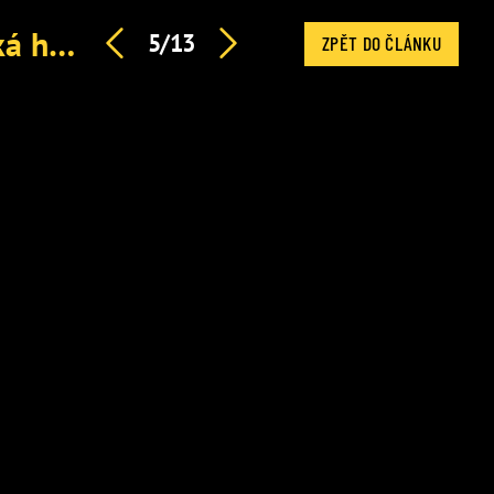
Denní horoskop na úterý: Pannám nic nevyjde, Štíry čeká hádka s partnerem
5/13
ZPĚT DO ČLÁNKU