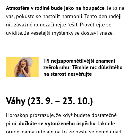
Atmosféra v rodině bude jako na houpačce
. Je to na
vás, pokuste se nastolit harmonii. Tento den raději
nic závažného nezačínejte řešit. Provětrejte se,
uvidíte, že veselejší myšlenky se dostaví snáze.
Tři nejzapomnětlivější znamení
zvěrokruhu: Těmhle nic důležitého
na starost nesvěřujte
Váhy (23. 9.
–
23. 10.)
Horoskop prozrazuje, že když budete dostatečně
pilní,
dočkáte se vytouženého úspěchu
. Jakmile
přijde, pamatujte ale na to, že byste se neměli nad