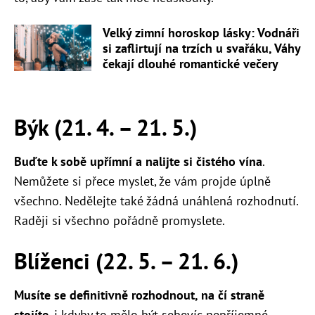
Velký zimní horoskop lásky: Vodnáři
si zaflirtují na trzích u svařáku, Váhy
čekají dlouhé romantické večery
Býk (21. 4.
–
21. 5.)
Buďte k sobě upřímní a nalijte si čistého vína
.
Nemůžete si přece myslet, že vám projde úplně
všechno. Nedělejte také žádná unáhlená rozhodnutí.
Raději si všechno pořádně promyslete.
Blíženci (22. 5.
–
21. 6.)
Musíte se definitivně rozhodnout, na čí straně
stojíte
, i kdyby to mělo být sebevíc nepříjemné.