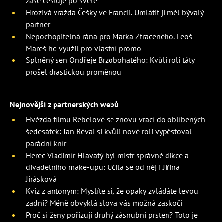
zase cestuje po světě
Hrozivá vražda Češky ve Francii. Umlátit jí měl bývalý
partner
Nepochopitelná rána pro Marka Ztraceného. Leoš
Mareš ho využil pro vlastní promo
Splněný sen Ondřeje Brzobohatého: Kvůli roli táty
prošel drastickou proměnou
Nejnovější z partnerských webů
Hvězda filmu Rebelové se znovu vrací do oblíbených
šedesátek: Jan Révai si kvůli nové roli vypěstoval
parádní knír
Herec Vladimír Hlavatý byl mistr správné dikce a
divadelního make-upu: Učila se od něj i Jiřina
Jirásková
Kvíz z antonym: Myslíte si, že opaky zvládáte levou
zadní? Méně obvyklá slova vás možná zaskočí
Proč si ženy pořizují druhý zásnubní prsten? Toto je