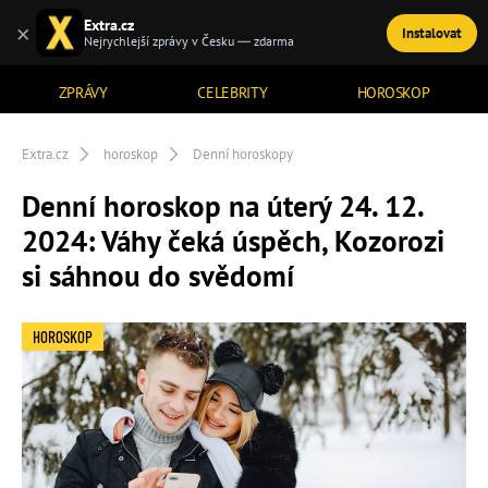
Extra.cz
×
Instalovat
TÉMATA
Nejrychlejší zprávy v Česku — zdarma
ZPRÁVY
CELEBRITY
HOROSKOP
Extra.cz
horoskop
Denní horoskopy
Denní horoskop na úterý 24. 12.
2024: Váhy čeká úspěch, Kozorozi
si sáhnou do svědomí
HOROSKOP