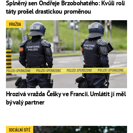
Splněný sen Ondřeje Brzobohatého: Kvůli roli
táty prošel drastickou proměnou
VRAŽDA
Hrozivá vražda Češky ve Francii. Umlátit jí měl
bývalý partner
SOCIÁLNÍ SÍTĚ