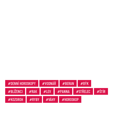
DENNÍ HOROSKOPY
VODNÁŘ
BERAN
BÝK
BLÍŽENCI
RAK
LEV
PANNA
STŘELEC
ŠTÍR
KOZOROH
RYBY
VÁHY
HOROSKOP