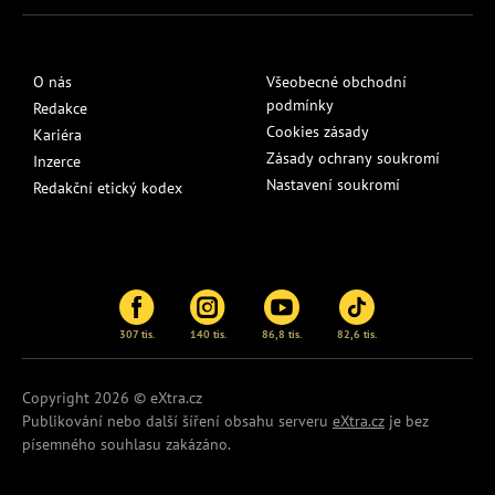
O nás
Všeobecné obchodní
podmínky
Redakce
Cookies zásady
Kariéra
Zásady ochrany soukromí
Inzerce
Nastavení soukromí
Redakční etický kodex
307 tis.
140 tis.
86,8 tis.
82,6 tis.
Copyright 2026 © eXtra.cz
Publikování nebo další šíření obsahu serveru
eXtra.cz
je bez
písemného souhlasu zakázáno.