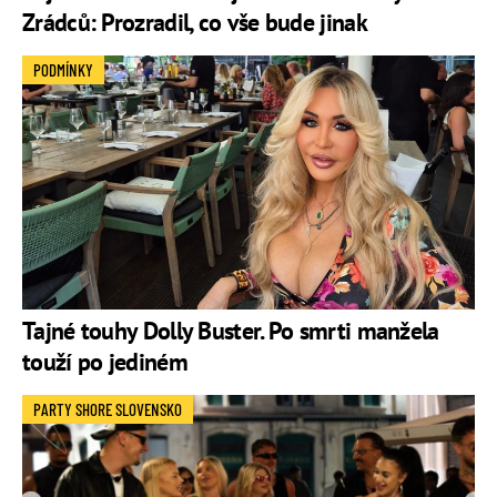
Zrádců: Prozradil, co vše bude jinak
PODMÍNKY
Tajné touhy Dolly Buster. Po smrti manžela
touží po jediném
PARTY SHORE SLOVENSKO