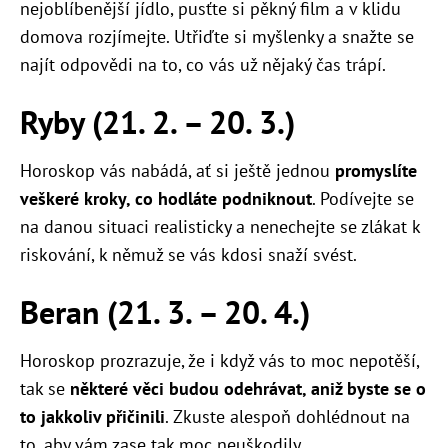
nejoblíbenější jídlo, pusťte si pěkný film a v klidu
domova rozjímejte. Utřiďte si myšlenky a snažte se
najít odpovědi na to, co vás už nějaký čas trápí.
Ryby (21. 2.
–
20. 3.)
Horoskop vás nabádá, ať si ještě jednou
promyslíte
veškeré kroky, co hodláte podniknout
. Podívejte se
na danou situaci realisticky a nenechejte se zlákat k
riskování, k němuž se vás kdosi snaží svést.
Beran (21. 3.
–
20. 4.)
Horoskop prozrazuje, že i když vás to moc nepotěší,
tak se
některé věci budou odehrávat, aniž byste se o
to jakkoliv přičinili
. Zkuste alespoň dohlédnout na
to, aby vám zase tak moc neuškodily.