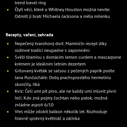
trend travel ring
Čtyři věci, které o Whitney Houston možná nevíte:
Odmítl ji bratr Michaela Jacksona a měla milenku
Recepty, vaření, zahrada
Nepečený tvarohový dort: Maminčin recept díky
rodinné tradici neupadne v zapomnění
Svěží tiramisu s domácím lemon curdem a mascarpone
krémem je ideálním letním dezertem
Grilovaný květák se salsou z pečených paprik podle
Jana Punčocháře: Doby prachsprostého hermelínu
skončily, říká
Kvíz: Češi umí pít pivo, ale ne každý umí mluvit pivní
řečí. Kdo zná pojmy čochtan nebo patok, možná
zvládne aspoň 6/10
Vřes může zdobit balkon několik let. Rozhoduje
hlavně správný květináč a zálivka