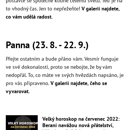
postavte se společně klidně celému světu. Teď je na
to vhodný čas. Jen to nepřežeňte!
V galerii najdete,
co vám udělá radost.
Panna (23. 8. - 22. 9.)
Přejte ostatním a bude přáno vám. Vesmír funguje
ve své dokonalosti, proto se nebojte, že by vám
nedopřál. To, co máte ve svých hvězdách napsáno, je
pro vás připraveno.
V galerii najdete, čeho se
vyvarovat.
Velký horoskop na červenec 2022:
Berani navážou nová přátelství,