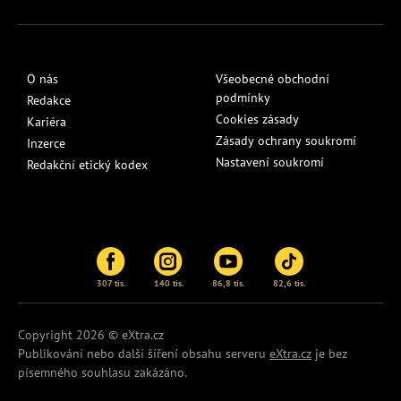
O nás
Všeobecné obchodní
podmínky
Redakce
Cookies zásady
Kariéra
Zásady ochrany soukromí
Inzerce
Nastavení soukromí
Redakční etický kodex
307 tis.
140 tis.
86,8 tis.
82,6 tis.
Copyright 2026 © eXtra.cz
Publikování nebo další šíření obsahu serveru
eXtra.cz
je bez
písemného souhlasu zakázáno.