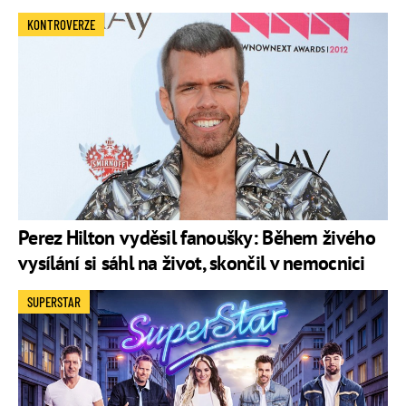
KONTROVERZE
Perez Hilton vyděsil fanoušky: Během živého
vysílání si sáhl na život, skončil v nemocnici
SUPERSTAR