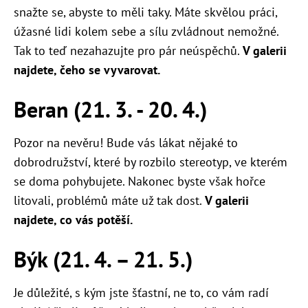
snažte se, abyste to měli taky. Máte skvělou práci,
úžasné lidi kolem sebe a sílu zvládnout nemožné.
Tak to teď nezahazujte pro pár neúspěchů.
V galerii
najdete, čeho se vyvarovat.
Beran (21. 3. - 20. 4.)
Pozor na nevěru! Bude vás lákat nějaké to
dobrodružství, které by rozbilo stereotyp, ve kterém
se doma pohybujete. Nakonec byste však hořce
litovali, problémů máte už tak dost.
V galerii
najdete, co vás potěší.
Býk (21. 4. – 21. 5.)
Je důležité, s kým jste šťastní, ne to, co vám radí