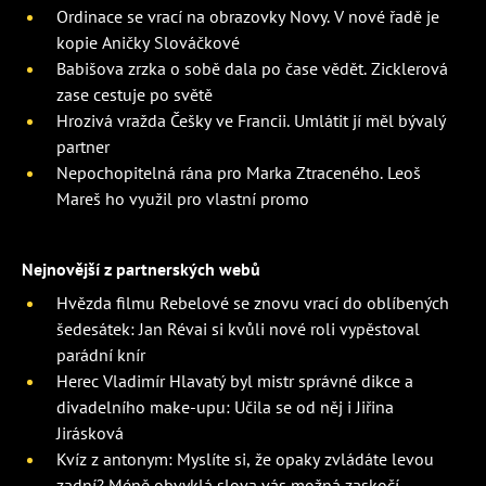
Ordinace se vrací na obrazovky Novy. V nové řadě je
kopie Aničky Slováčkové
Babišova zrzka o sobě dala po čase vědět. Zicklerová
zase cestuje po světě
Hrozivá vražda Češky ve Francii. Umlátit jí měl bývalý
partner
Nepochopitelná rána pro Marka Ztraceného. Leoš
Mareš ho využil pro vlastní promo
Nejnovější z partnerských webů
Hvězda filmu Rebelové se znovu vrací do oblíbených
šedesátek: Jan Révai si kvůli nové roli vypěstoval
parádní knír
Herec Vladimír Hlavatý byl mistr správné dikce a
divadelního make-upu: Učila se od něj i Jiřina
Jirásková
Kvíz z antonym: Myslíte si, že opaky zvládáte levou
zadní? Méně obvyklá slova vás možná zaskočí