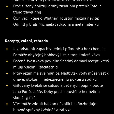
Proč si ženy pořizují druhý zásnubní prsten? Toto je
trend travel ring
Čtyři věci, které o Whitney Houston možná nevíte:
Odmítl ji bratr Michaela Jacksona a měla milenku
Recepty, vaření, zahrada
Jak odstranit zápach v lednici přírodně a bez chemie:
Pomůže obyčejný bobkový list, citron i mletá káva
Pečená švestková povidla: Snadný domácí recept, který
milují všichni i začátečníci
Pitný režim má své hranice. Nadbytek vody může vést k
únavě, otokům i nebezpečnému poklesu sodíku
Grilovaný květák se salsou z pečených paprik podle
Jana Punčocháře: Doby prachsprostého hermelínu
skončily, říká
Vřes může zdobit balkon několik let. Rozhoduje
hlavně správný květináč a zálivka