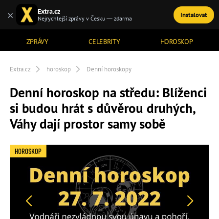
Extra.cz
×
Instalovat
TÉMATA
Nejrychlejší zprávy v Česku — zdarma
ZPRÁVY
CELEBRITY
HOROSKOP
Extra.cz
horoskop
Denní horoskopy
Denní horoskop na středu: Blíženci
si budou hrát s důvěrou druhých,
Váhy dají prostor samy sobě
HOROSKOP
Předchozí
Další