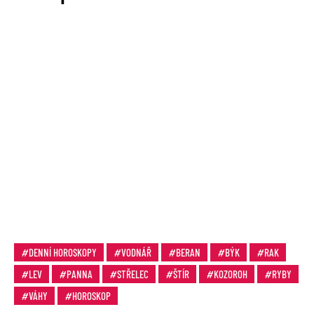
DENNÍ HOROSKOPY
VODNÁŘ
BERAN
BÝK
RAK
LEV
PANNA
STŘELEC
ŠTÍR
KOZOROH
RYBY
VÁHY
HOROSKOP