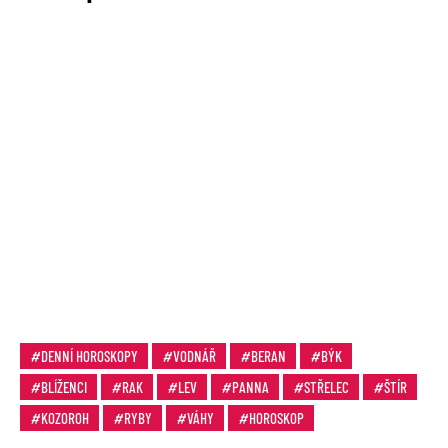
DENNÍ HOROSKOPY
VODNÁŘ
BERAN
BÝK
BLÍŽENCI
RAK
LEV
PANNA
STŘELEC
ŠTÍR
KOZOROH
RYBY
VÁHY
HOROSKOP