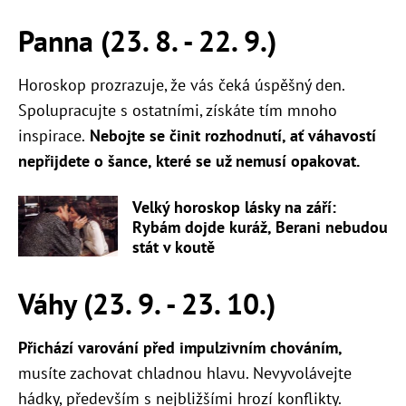
Panna (23. 8. - 22. 9.)
Horoskop prozrazuje, že vás čeká úspěšný den.
Spolupracujte s ostatními, získáte tím mnoho
inspirace.
Nebojte se činit rozhodnutí, ať váhavostí
nepřijdete o šance, které se už nemusí opakovat.
Velký horoskop lásky na září:
Rybám dojde kuráž, Berani nebudou
stát v koutě
Váhy (23. 9. - 23. 10.)
Přichází varování před impulzivním chováním,
musíte zachovat chladnou hlavu. Nevyvolávejte
hádky, především s nejbližšími hrozí konflikty.