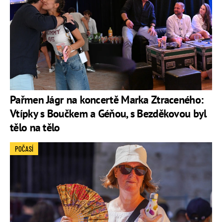
Pařmen Jágr na koncertě Marka Ztraceného:
Vtípky s Boučkem a Géňou, s Bezděkovou byl
tělo na tělo
POČASÍ