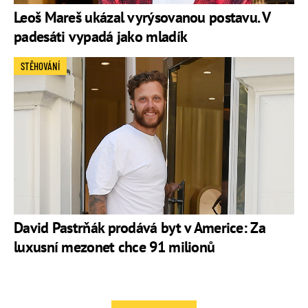
Leoš Mareš ukázal vyrýsovanou postavu. V
padesáti vypadá jako mladík
STĚHOVÁNÍ
David Pastrňák prodává byt v Americe: Za
luxusní mezonet chce 91 milionů