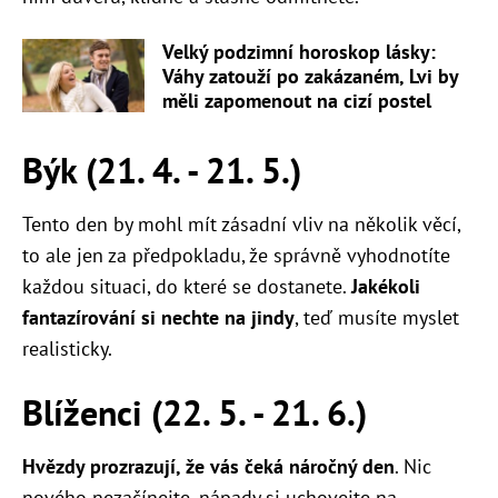
Velký podzimní horoskop lásky:
Váhy zatouží po zakázaném, Lvi by
měli zapomenout na cizí postel
Býk (21. 4. - 21. 5.)
Tento den by mohl mít zásadní vliv na několik věcí,
to ale jen za předpokladu, že správně vyhodnotíte
každou situaci, do které se dostanete.
Jakékoli
fantazírování si nechte na jindy
, teď musíte myslet
realisticky.
Blíženci (22. 5. - 21. 6.)
Hvězdy prozrazují, že vás čeká náročný den
. Nic
nového nezačínejte, nápady si uchovejte na