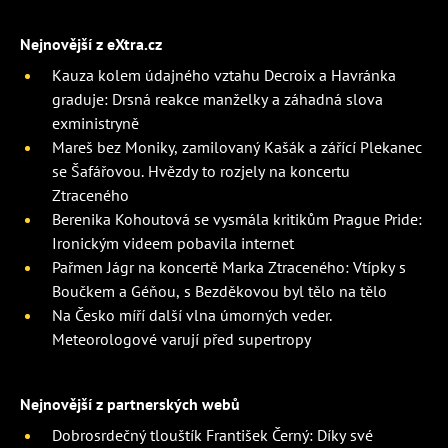
Nejnovější z eXtra.cz
Kauza kolem údajného vztahu Decroix a Havránka
graduje: Drsná reakce manželky a záhadná slova
exministryně
Mareš bez Moniky, zamilovaný Kašák a zářící Plekanec
se Šafářovou. Hvězdy to rozjely na koncertu
Ztraceného
Berenika Kohoutová se vysmála kritikům Prague Pride:
Ironickým videem pobavila internet
Pařmen Jágr na koncertě Marka Ztraceného: Vtípky s
Boučkem a Géňou, s Bezděkovou byl tělo na tělo
Na Česko míří další vlna úmorných veder.
Meteorologové varují před supertropy
Nejnovější z partnerských webů
Dobrosrdečný tlouštík František Černý: Díky své