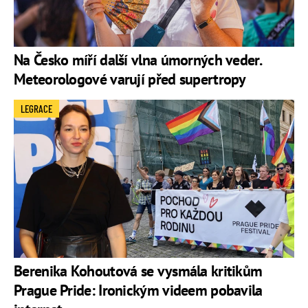
Na Česko míří další vlna úmorných veder.
Meteorologové varují před supertropy
LEGRACE
Berenika Kohoutová se vysmála kritikům
Prague Pride: Ironickým videem pobavila