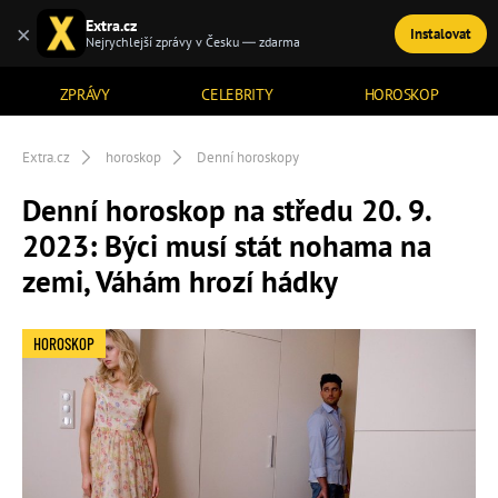
Extra.cz
×
Instalovat
TÉMATA
Nejrychlejší zprávy v Česku — zdarma
ZPRÁVY
CELEBRITY
HOROSKOP
Extra.cz
horoskop
Denní horoskopy
Denní horoskop na středu 20. 9.
2023: Býci musí stát nohama na
zemi, Váhám hrozí hádky
HOROSKOP