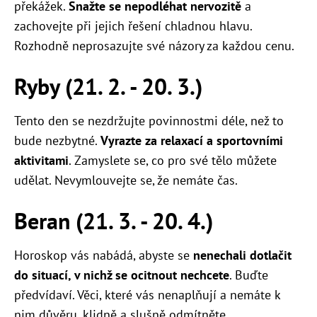
překážek.
Snažte se nepodléhat nervozitě
a
zachovejte při jejich řešení chladnou hlavu.
Rozhodně neprosazujte své názory za každou cenu.
Ryby (21. 2. - 20. 3.)
Tento den se nezdržujte povinnostmi déle, než to
bude nezbytné.
Vyrazte za relaxací a sportovními
aktivitami
. Zamyslete se, co pro své tělo můžete
udělat. Nevymlouvejte se, že nemáte čas.
Beran (21. 3. - 20. 4.)
Horoskop vás nabádá, abyste se
nenechali dotlačit
do situací, v nichž se ocitnout nechcete
. Buďte
předvídaví. Věci, které vás nenaplňují a nemáte k
nim důvěru, klidně a slušně odmítněte.