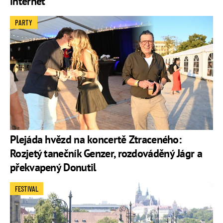
internet
PARTY
Plejáda hvězd na koncertě Ztraceného:
Rozjetý tanečník Genzer, rozdováděný Jágr a
překvapený Donutil
FESTIVAL