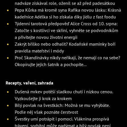
nadváze získával role, oženil se až před padesátkou
Pepa Kůrka má kromě syna Rafíka novou lásku: Krásná
kadeřnice Adélka si ho získala díky jídlu z fast foodu
Týdenní tarotová předpověď Alice Cross od 10. srpna:
Zatočte s kostlivci ve skříni, vyhněte se podvodníkům
a přivítejte novou životní energii
Zakrýt bříško nebo odhalit? Kodaňské maminky boří
pravidla mateřství i módy
Proč Skandinávky nikdy neříkají, že nemají co na sebe?
Okopírujte jejich šatník a pochopíte...
Recepty, vaření, zahrada
Dušená mrkev potěší sladkou chutí i nízkou cenou.
Vyzkoušejte ji krok za krokem
Bílý povlak na švestkách: Možná se mu vyhýbáte.
Podle něj však poznáte čerstvost
Švestky umí potrápit i pomoci. Vláknina prospívá
trávení, sorbitol může nadýmat a bílý povlak není