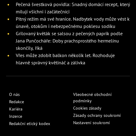
Pečená švestková povidla: Snadný domácí recept, který
milují všichni i začátečníci
Pitný režim má své hranice. Nadbytek vody může vést k
únavě, otokům i nebezpečnému poklesu sodíku
Grilovaný květák se salsou z pečených paprik podle
Jana Punčocháře: Doby prachsprostého hermelínu
skončily, říká
Vřes může zdobit balkon několik let. Rozhoduje
hlavně správný květináč a zálivka
O nás
Všeobecné obchodní
podmínky
Redakce
Cookies zásady
Kariéra
Zásady ochrany soukromí
Inzerce
Nastavení soukromí
Redakční etický kodex