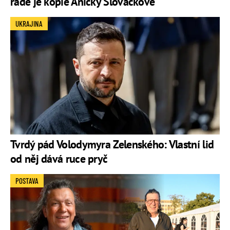
řadě je kopie Aničky Slováčkové
UKRAJINA
Tvrdý pád Volodymyra Zelenského: Vlastní lid
od něj dává ruce pryč
POSTAVA