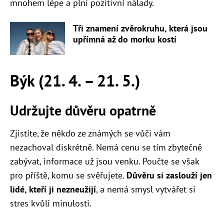
mnohem lépe a plní pozitivní nálady.
Tři znamení zvěrokruhu, která jsou
upřímná až do morku kostí
Býk (21. 4. – 21. 5.)
Udržujte důvěru opatrně
Zjistíte, že někdo ze známých se vůči vám
nezachoval diskrétně. Nemá cenu se tím zbytečně
zabývat, informace už jsou venku. Poučte se však
pro příště, komu se svěřujete.
Důvěru si zaslouží jen
lidé, kteří ji nezneužijí
, a nemá smysl vytvářet si
stres kvůli minulosti.