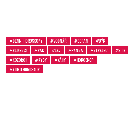
DENNÍ HOROSKOPY
VODNÁŘ
BERAN
BÝK
BLÍŽENCI
RAK
LEV
PANNA
STŘELEC
ŠTÍR
KOZOROH
RYBY
VÁHY
HOROSKOP
VIDEO HOROSKOP