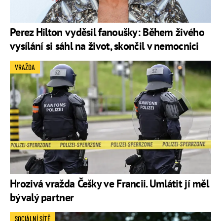
Perez Hilton vyděsil fanoušky: Během živého
vysílání si sáhl na život, skončil v nemocnici
VRAŽDA
Hrozivá vražda Češky ve Francii. Umlátit jí měl
bývalý partner
SOCIÁLNÍ SÍTĚ