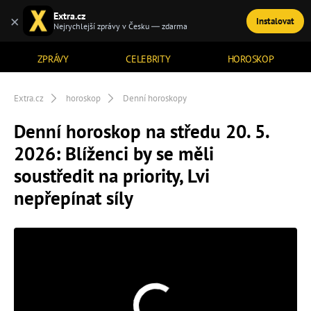
Extra.cz
×
Instalovat
TÉMATA
Nejrychlejší zprávy v Česku — zdarma
ZPRÁVY
CELEBRITY
HOROSKOP
Extra.cz
horoskop
Denní horoskopy
Denní horoskop na středu 20. 5.
2026: Blíženci by se měli
soustředit na priority, Lvi
nepřepínat síly