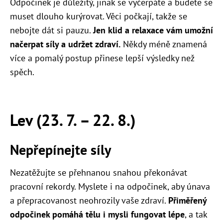
Odpočinek je důležitý, jinak se vyčerpáte a budete se
muset dlouho kurýrovat. Věci počkají, takže se
nebojte dát si pauzu.
Jen klid a relaxace vám umožní
načerpat síly a udržet zdraví.
Někdy méně znamená
více a pomalý postup přinese lepší výsledky než
spěch.
Lev (23. 7. – 22. 8.)
Nepřepínejte síly
Nezatěžujte se přehnanou snahou překonávat
pracovní rekordy. Myslete i na odpočinek, aby únava
a přepracovanost neohrozily vaše zdraví.
Přiměřený
odpočinek pomáhá tělu i mysli fungovat lépe
, a tak