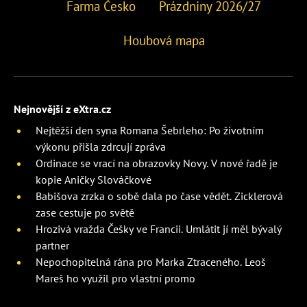
Farma Česko
Prázdniny 2026/27
Houbová mapa
Nejnovější z eXtra.cz
Nejtěžší den syna Romana Šebrleho: Po životním
výkonu přišla zdrcují zpráva
Ordinace se vrací na obrazovky Novy. V nové řadě je
kopie Aničky Slováčkové
Babišova zrzka o sobě dala po čase vědět. Zicklerová
zase cestuje po světě
Hrozivá vražda Češky ve Francii. Umlátit jí měl bývalý
partner
Nepochopitelná rána pro Marka Ztraceného. Leoš
Mareš ho využil pro vlastní promo