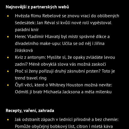
Nejnovější z partnerských webů
Hvězda filmu Rebelové se znovu vrací do oblíbených
šedesátek: Jan Révai si kvůli nové roli vypěstoval
parádní knír
Herec Vladimír Hlavatý byl mistr správné dikce a
divadelního make-upu: Učila se od něj i Jiřina
Jirásková
Kvíz z antonym: Myslíte si, že opaky zvládáte levou
zadní? Méně obvyklá slova vás možná zaskočí
Proč si ženy pořizují druhý zásnubní prsten? Toto je
trend travel ring
Čtyři věci, které o Whitney Houston možná nevíte:
Odmítl ji bratr Michaela Jacksona a měla milenku
Recepty, vaření, zahrada
Jak odstranit zápach v lednici přírodně a bez chemie:
Pomůže obyčejný bobkový list, citron i mletá káva