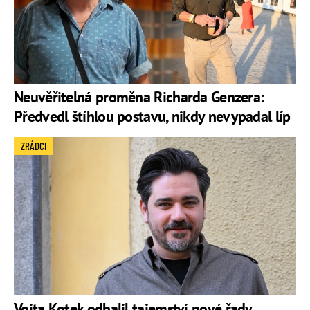
Neuvěřitelná proměna Richarda Genzera:
Předvedl štíhlou postavu, nikdy nevypadal líp
ZRÁDCI
Vojta Kotek odhalil tajemství nové řady