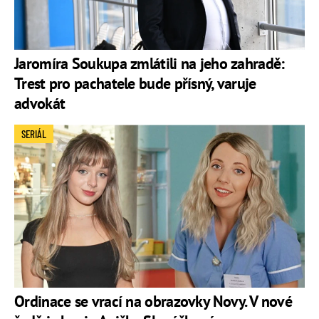
Jaromíra Soukupa zmlátili na jeho zahradě:
Trest pro pachatele bude přísný, varuje
advokát
SERIÁL
Ordinace se vrací na obrazovky Novy. V nové