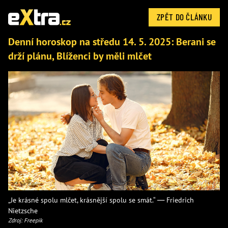
ZPĚT DO ČLÁNKU
Denní horoskop na středu 14. 5. 2025: Berani se
drží plánu, Blíženci by měli mlčet
„Je krásné spolu mlčet, krásnější spolu se smát.“ — Friedrich
Nietzsche
Zdroj: Freepik