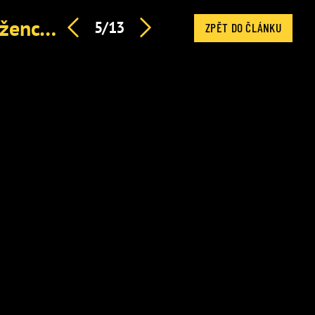
Denní horoskop na sobotu: Ryby budou obdivovány, Blížence zaskočí kritika
5/13
ZPĚT DO ČLÁNKU