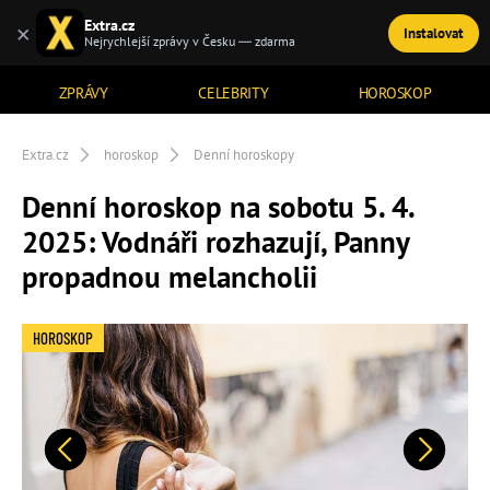
Extra.cz
×
Instalovat
TÉMATA
Nejrychlejší zprávy v Česku — zdarma
ZPRÁVY
CELEBRITY
HOROSKOP
Extra.cz
horoskop
Denní horoskopy
Denní horoskop na sobotu 5. 4.
2025: Vodnáři rozhazují, Panny
propadnou melancholii
HOROSKOP
Předchozí
Další