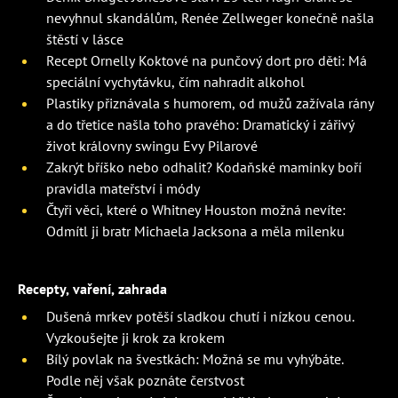
nevyhnul skandálům, Renée Zellweger konečně našla
štěstí v lásce
Recept Ornelly Koktové na punčový dort pro děti: Má
speciální vychytávku, čím nahradit alkohol
Plastiky přiznávala s humorem, od mužů zažívala rány
a do třetice našla toho pravého: Dramatický i zářivý
život královny swingu Evy Pilarové
Zakrýt bříško nebo odhalit? Kodaňské maminky boří
pravidla mateřství i módy
Čtyři věci, které o Whitney Houston možná nevíte:
Odmítl ji bratr Michaela Jacksona a měla milenku
Recepty, vaření, zahrada
Dušená mrkev potěší sladkou chutí i nízkou cenou.
Vyzkoušejte ji krok za krokem
Bílý povlak na švestkách: Možná se mu vyhýbáte.
Podle něj však poznáte čerstvost