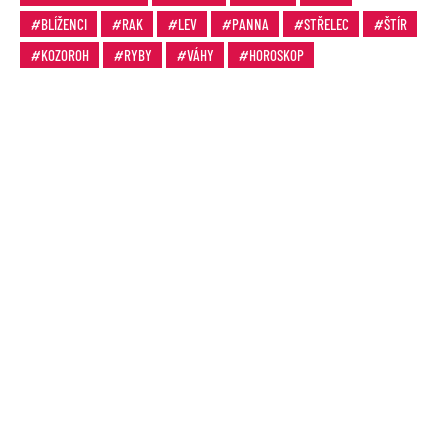
BLÍŽENCI
RAK
LEV
PANNA
STŘELEC
ŠTÍR
KOZOROH
RYBY
VÁHY
HOROSKOP