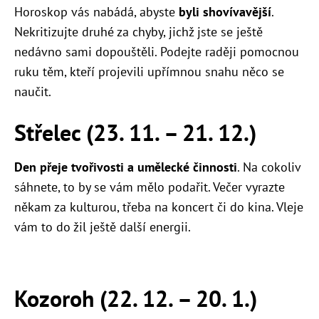
Horoskop vás nabádá, abyste
byli shovívavější
.
Nekritizujte druhé za chyby, jichž jste se ještě
nedávno sami dopouštěli. Podejte raději pomocnou
ruku těm, kteří projevili upřímnou snahu něco se
naučit.
Střelec (23. 11. – 21. 12.)
Den přeje tvořivosti a umělecké činnosti
. Na cokoliv
sáhnete, to by se vám mělo podařit. Večer vyrazte
někam za kulturou, třeba na koncert či do kina. Vleje
vám to do žil ještě další energii.
Kozoroh (22. 12. – 20. 1.)