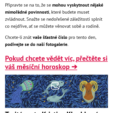
Připravte se na to, že se
mohou vyskytnout nějaké
mimořádné povinnosti
, které budete muset
zvládnout. Snažte se nedořešené záležitosti splnit
co nejdříve, ať se můžete věnovat sobě a rodině.
Chcete-li znát
vaše šťastné číslo
pro tento den,
podívejte se do naší fotogalerie
.
Pokud chcete vědět víc, přečtěte si
váš měsíční horoskop ➔