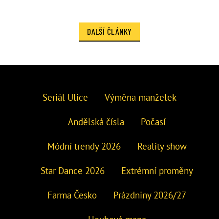
DALŠÍ ČLÁNKY
Seriál Ulice
Výměna manželek
Andělská čísla
Počasí
Módní trendy 2026
Reality show
Star Dance 2026
Extrémní proměny
Farma Česko
Prázdniny 2026/27