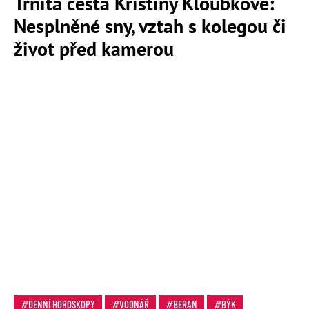
Trnitá cesta Kristiny Kloubkové:
Nesplněné sny, vztah s kolegou či
život před kamerou
DENNÍ HOROSKOPY
VODNÁŘ
BERAN
BÝK