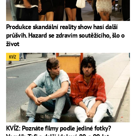
Produkce skandální reality show hasí další
průšvih. Hazard se zdravím soutěžícího, šlo o
život
KVÍZ
KVÍZ: Poznáte filmy podle jediné fotky?