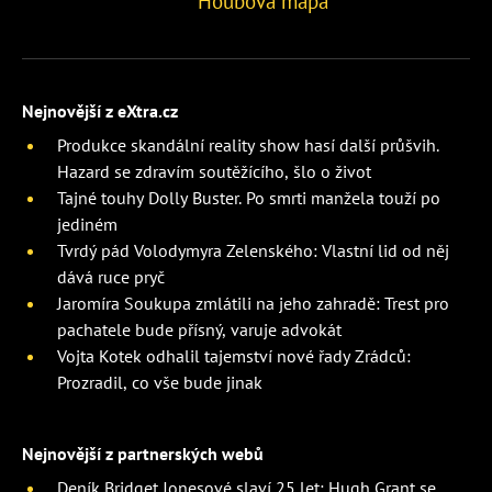
Houbová mapa
Nejnovější z eXtra.cz
Produkce skandální reality show hasí další průšvih.
Hazard se zdravím soutěžícího, šlo o život
Tajné touhy Dolly Buster. Po smrti manžela touží po
jediném
Tvrdý pád Volodymyra Zelenského: Vlastní lid od něj
dává ruce pryč
Jaromíra Soukupa zmlátili na jeho zahradě: Trest pro
pachatele bude přísný, varuje advokát
Vojta Kotek odhalil tajemství nové řady Zrádců:
Prozradil, co vše bude jinak
Nejnovější z partnerských webů
Deník Bridget Jonesové slaví 25 let: Hugh Grant se