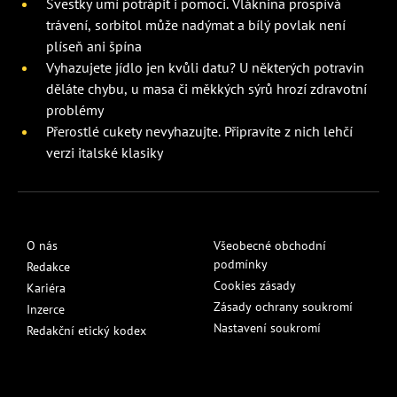
Švestky umí potrápit i pomoci. Vláknina prospívá
trávení, sorbitol může nadýmat a bílý povlak není
plíseň ani špína
Vyhazujete jídlo jen kvůli datu? U některých potravin
děláte chybu, u masa či měkkých sýrů hrozí zdravotní
problémy
Přerostlé cukety nevyhazujte. Připravíte z nich lehčí
verzi italské klasiky
O nás
Všeobecné obchodní
podmínky
Redakce
Cookies zásady
Kariéra
Zásady ochrany soukromí
Inzerce
Nastavení soukromí
Redakční etický kodex