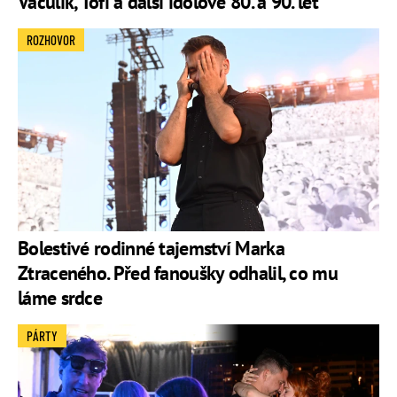
Vaculík, Tofi a další idolové 80. a 90. let
ROZHOVOR
Bolestivé rodinné tajemství Marka
Ztraceného. Před fanoušky odhalil, co mu
láme srdce
PÁRTY